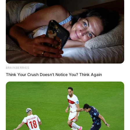
jel: visszatér az élet. A felépülés egyik
legszembetűnőbb jele az, amely talán a laikusok
számára is a leginkább érzékelhető:
A haja újra növekedésnek indult. A kemoterápiás
kezelések egyik legnehezebben feldolgozható
mellékhatása a hajhullás, amely nemcsak esztétikai,
hanem mélyen lelki kérdés is. Most azonban ez a
BRAINBERRIES
folyamat megfordulni látszik. Bár Rubint Réka
Think Your Crush Doesn't Notice You? Think Again
egyelőre még kendőt visel, a haj növekedése
egyértelmű jelzés számára – és követői számára is
–, hogy a szervezete regenerálódik, és jó irányba
halad. Ez az aprónak tűnő változás valójában
hatalmas jelentőséggel bír: a gyógyulás
kézzelfogható bizonyítéka. Új irányok, új célok: A
nehéz időszak nemcsak megpróbáltatás volt,