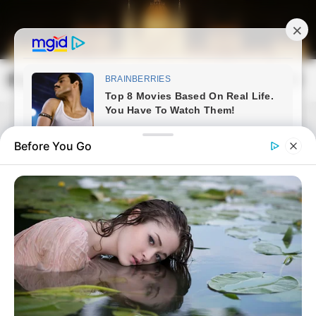
Skip
to
content
Magyarország Kincsei
Mai
Open
Men
Search
Before You Go