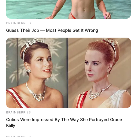
BRAINBERRIES
Guess Their Job — Most People Get It Wrong
Bár a teljes gyógyulás folyamata még időt
igényelhet, az irány biztató. Az apró jelek – mint a
haj növekedése vagy a növekvő energiaszint –
mind azt mutatják, hogy a szervezet és a lélek is
regenerálódik. Ez a történet pedig egy fontos
üzenetet hordoz: még a legnehezebb időszakok
után is van lehetőség a megújulásra. Néha lassan,
BRAINBERRIES
apró lépésekben, de a változás elindul – és egy
Critics Were Impressed By The Way She Portrayed Grace
ponton már nem lehet megállítani
Kelly
BRAINBERRIES