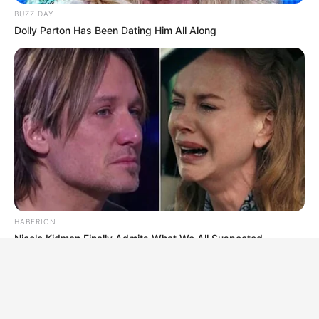
BUZZ DAY
Dolly Parton Has Been Dating Him All Along
HABERION
Nicole Kidman Finally Admits What We All Suspected