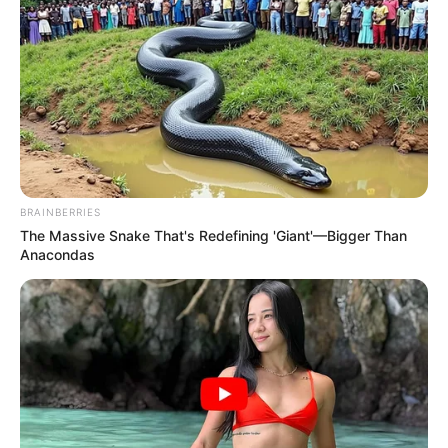
saját határait, értékeit és céljait. Rubint Réka
története ezért sokak számára inspiráló lehet.
Nemcsak azért, mert egy nehéz helyzetből sikerül
kilábalnia, hanem azért is, mert képes volt erőt
meríteni a legnehezebb időszakból, és azt mások
javára fordítani. A mostani hírek egyértelműen
pozitív fordulatról szólnak.
BRAINBERRIES
The Massive Snake That's Redefining 'Giant'—Bigger Than
Anacondas