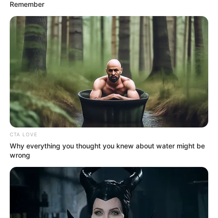
fontos tünet még, hogyha a beteg hátrafeszíti
Remember
lábát, akkor a térdhajlatban erős fájdalma lesz.
CTA LOVE
Why everything you thought you knew about water might be
wrong