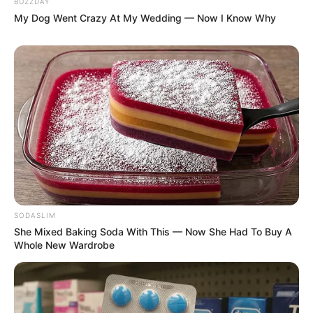
BUZZDAY
My Dog Went Crazy At My Wedding — Now I Know Why
SODASLIM
She Mixed Baking Soda With This — Now She Had To Buy A
Whole New Wardrobe