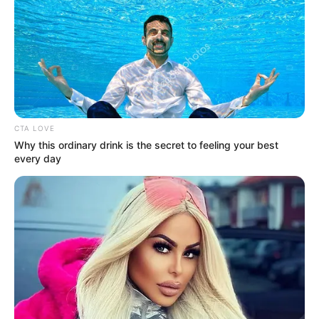
Posted
Friss hírek
in
1 perce érkezett! Meghalt a 9
éves Kinga! Az egész országot
megrendítették a halálának
körülményei:
CTA LOVE
Why this ordinary drink is the secret to feeling your best
by
Szerző
•
May 5, 2026
every day