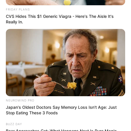
FRIDAY PLANS
CVS Hides This $1 Generic Viagra - Here's The Aisle It's
Really In.
NEUROMIND PRO
Japan's Oldest Doctors Say Memory Loss Isn't Age: Just
Stop Eating These 3 Foods
BUZZ DAY
Bear Approaches Cat: What Happens Next Is Pure Magic