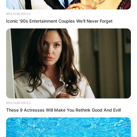
BRAINBERRIES
Iconic '90s Entertainment Couples We'll Never Forget
BRAINBERRIES
These 9 Actresses Will Make You Rethink Good And Evil!