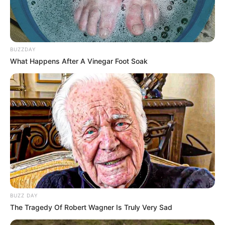
BUZZDAY
What Happens After A Vinegar Foot Soak
BUZZ DAY
The Tragedy Of Robert Wagner Is Truly Very Sad