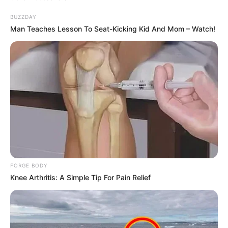
BUZZDAY
Man Teaches Lesson To Seat-Kicking Kid And Mom – Watch!
FORGE BODY
Knee Arthritis: A Simple Tip For Pain Relief