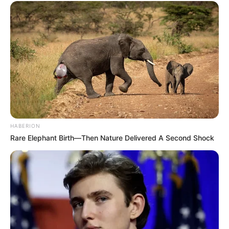
időszakban vált országosan, majd nemzetközileg is
ismertté, mivel az általa irányított szervezet
nemcsak kisebb ügyekkel foglalkozott, hanem
miniszterek, parlamenti képviselők, polgármesterek
és más befolyásos szereplők ellen is eljárásokat
indított. A Reuters beszámolói szerint ebben az
időszakban számos magas rangú tisztségviselő
került vizsgálat alá, és ő maga is arról beszélt, hogy
öt év alatt több mint ötven magas beosztású
HABERION
személy ügyében született ítélet vagy indult
Rare Elephant Birth—Then Nature Delivered A Second Shock
jelentős eljárás.
2019-ben új szintre lépett a karrierje, amikor
kinevezték az Európai Unió első főügyészének. Az
Európai Ügyészség, azaz az EPPO 2021. június 1-
jén kezdte meg tényleges működését. Az