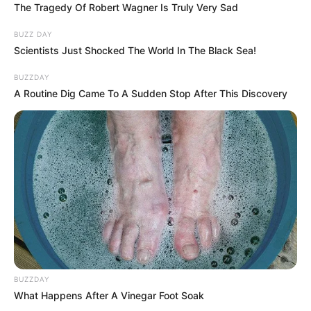
Viktor ellen is vádat tudunk emelni
The Tragedy Of Robert Wagner Is Truly Very Sad
BUZZ DAY
Facebook Twitter Messenger
Scientists Just Shocked The World In The Black Sea!
BUZZDAY
Laura Kövesi neve ma már nemcsak Romániában
A Routine Dig Came To A Sudden Stop After This Discovery
ismert, hanem egész Európában. Pályafutása során
olyan pozíciókba került, amelyek komoly figyelmet
kaptak, és amelyek miatt egyszerre vált a korrupció
elleni küzdelem egyik legismertebb alakjává,
valamint politikai viták visszatérő szereplőjévé.
Megítélése sokszor eltérő: egyesek eredményeit
emelik ki, mások a módszereit bírálják.
Nem az Európai Ügyészség élén vált ismertté,
hanem még Romániában, ahol a korrupcióellenes
BUZZDAY
What Happens After A Vinegar Foot Soak
ügyészséget, a DNA-t vezette. Ebben az