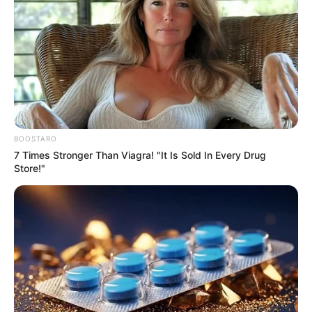
Posted
Friss hírek
in
Megszólalt az Európai
Ügyészség vezetője: Orbán
Viktor ellen is vádat tudunk
BOOSTARO
emelni
7 Times Stronger Than Viagra! "It Is Sold In Every Drug
Store!"
by
Szerző
•
May 4, 2026