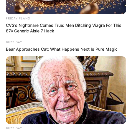
FRIDAY PLANS
CVS’s Nightmare Comes True: Men Ditching Viagra For This
87¢ Generic Aisle 7 Hack
BUZZ DAY
Bear Approaches Cat: What Happens Next Is Pure Magic
Megszólalt az Európai Ügyészség vezetője: Orbán
BUZZ DAY