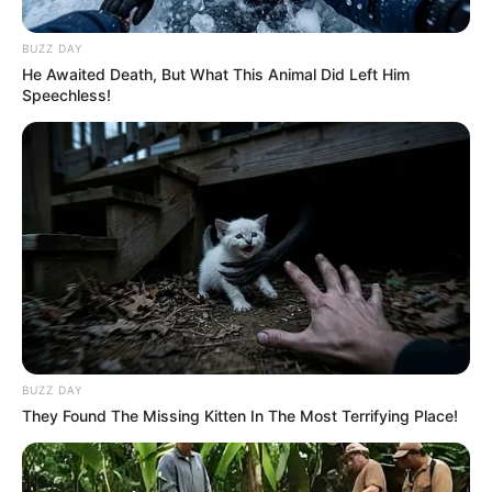
BUZZ DAY
He Awaited Death, But What This Animal Did Left Him
Speechless!
BUZZ DAY
They Found The Missing Kitten In The Most Terrifying Place!