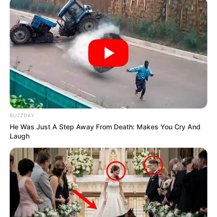
büntetés pontos mértéke a jogerős ítélet után válik
véglegessé.
BUZZDAY
He Was Just A Step Away From Death: Makes You Cry And
Laugh