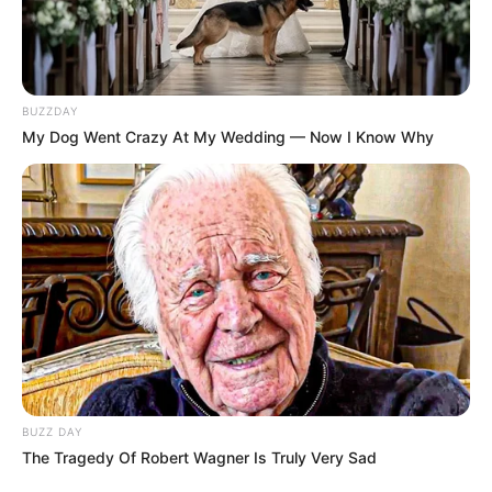
BUZZDAY
My Dog Went Crazy At My Wedding — Now I Know Why
BUZZ DAY
The Tragedy Of Robert Wagner Is Truly Very Sad