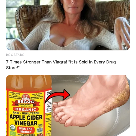
országot sokkolta, ami történt:
by
Szerző
•
May 4, 2026
BOOSTARO
7 Times Stronger Than Viagra! "It Is Sold In Every Drug
Store!"