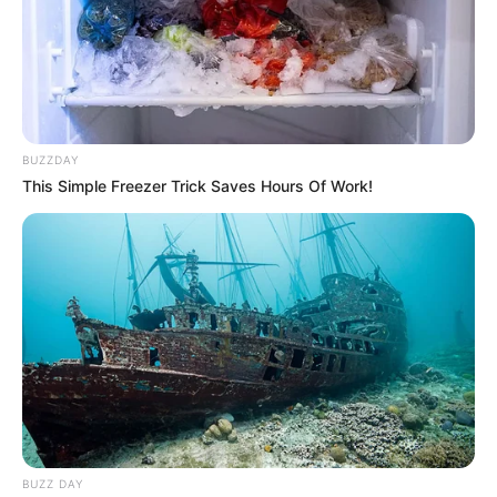
álruhákat vettek (vörös paróka, kék esőkabát), sőt
még hamis taxisrendszámot is beszereztek. M.
Péter kijelentette: bárkit lelő, aki bent tartózkodik, a
gyilkosság után pedig felgyújtják az épületet.
BUZZDAY
A gondosan felépített akció végül soha nem
This Simple Freezer Trick Saves Hours Of Work!
valósult meg. Nemcsak ezt, hanem a következő két
tervet sem tudták végrehajtani. Péter motivációja
saját bevallása szerint az volt, hogy „bekerüljön a
hírekbe”.
Egy alkalommal Budapesten villamosra is
felszálltak, ahol ujjaikkal lövéseket imitáltak – ezzel
próbálták „gyakorolni” a merényletet. Állásuk ekkor
már rég nem volt, idejük viszont annál több.
BUZZ DAY