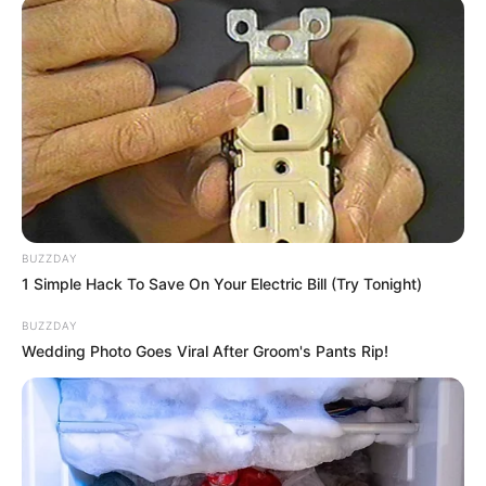
Célpont a gödöllői férfi
BUZZDAY
1 Simple Hack To Save On Your Electric Bill (Try Tonight)
A vád szerint 2015-ben úgy döntöttek, hogy
pénzért meggyilkolnak egy gödöllői roma férfit.
BUZZDAY
Szlovákiából rengeteg hatástalanított fegyvert
Wedding Photo Goes Viral After Groom's Pants Rip!
szereztek, amelyeket R. Gyula – gépésztechnikusi
tudását felhasználva – visszaélesített.
A tervük aprólékos volt: feltérképezték a házat,