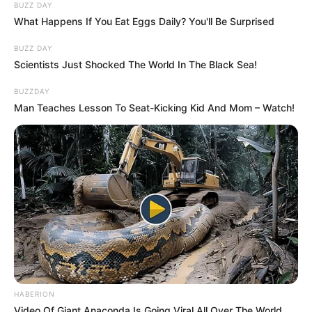
BUZZ DAY
What Happens If You Eat Eggs Daily? You'll Be Surprised
BUZZ DAY
Scientists Just Shocked The World In The Black Sea!
BUZZDAY
Man Teaches Lesson To Seat-Kicking Kid And Mom – Watch!
HABERION
Video Of Giant Anaconda Is Going Viral All Over The World.