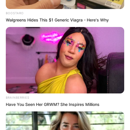
BOOSTARO
Walgreens Hides This $1 Generic Viagra - Here's Why
Posted
Friss hírek
in
BRAINBERRIES
DRÁMA! Végezni akartak Orbán
Have You Seen Her GRWM? She Inspires Millions
Viktorral. Vörös parókában és
taxisnak öltözve… Az egész