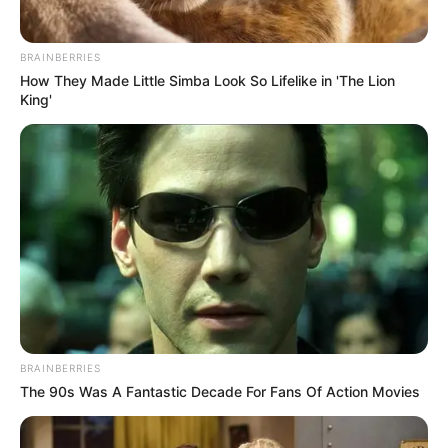
BRAINBERRIES
How They Made Little Simba Look So Lifelike in 'The Lion
King'
BRAINBERRIES
The 90s Was A Fantastic Decade For Fans Of Action Movies