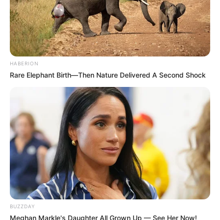
HABERION
Rare Elephant Birth—Then Nature Delivered A Second Shock
BUZZDAY
Meghan Markle's Daughter All Grown Up — See Her Now!