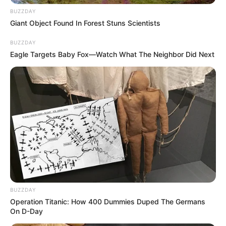
meg. M. Pétert vezetőszáron kísérték be, őt
BUZZDAY
emberölés előkészületével vádolják. R. Gyula
Giant Object Found In Forest Stuns Scientists
szabadlábon védekezik, és látványosan igyekezett
BUZZDAY
távol maradni társától.
Eagle Targets Baby Fox—Watch What The Neighbor Did Next
Kiderült, a miniszterelnök elleni merénylettel nem
vádolják őket, ugyanakkor a hatóságok szerint a
radikális Magyar Nemzeti Hadsereg nevű csoport
tagjaiként más akciókat is tervezgettek.
BUZZDAY
Operation Titanic: How 400 Dummies Duped The Germans
On D-Day