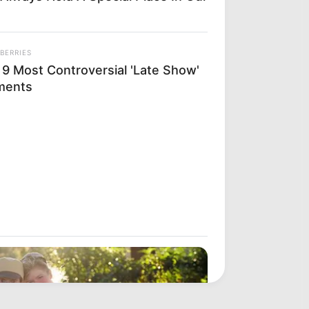
BERRIES
 9 Most Controversial 'Late Show'
ments