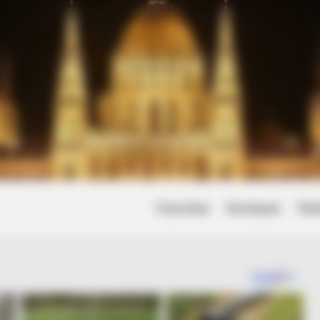
Friss hírek
Természet
Tört