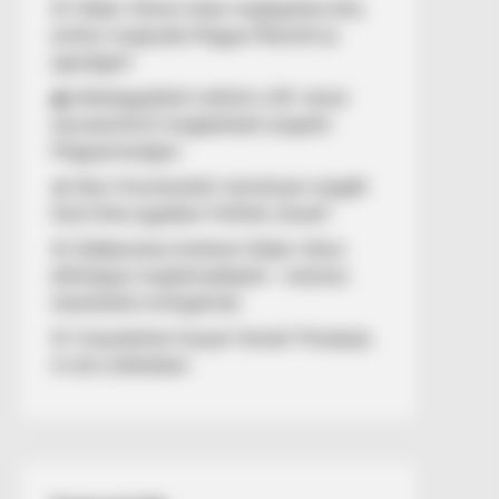
🚨 Orbán Viktort óriási meglepetés érte,
amikor megtudta Magyar Péterről az
igazságot!
🌊 Aláírásgyűjtést indított a DK: dunai
duzzasztómű megépítését sürgetik
Magyarországon
🔥 Nem finomkodott: keményen reagált
Dúró Dóra ügyében Felföldi József!
🚨 Döbbenetes történet Orbán Viktor
állítólagos megtámadásáról – különös
részleteket emlegetnek
🚨 Visszatérhet Sulyok Tamás? Mutatjuk,
mi áll a háttérben