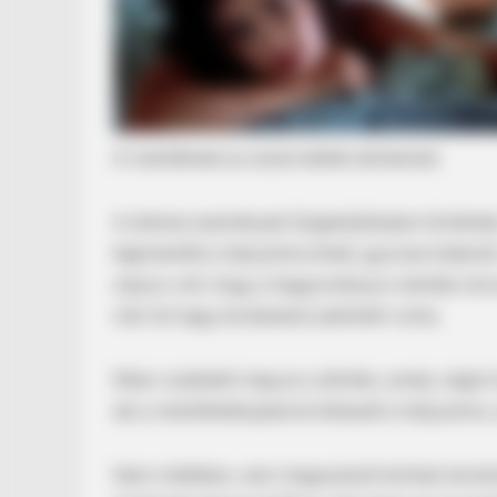
A mentőknek az utcán kellett dönteniük
A drámai események Szigetújfaluban történte
BRAINBERRIES
légimentők a helyszínre értek, gyorsan kiderült
Think You Know FIFA 2026? These
súlyos volt, hogy a hagyományos mentési útvon
már túl nagy kockázatot jelentett volna.
Ekkor született meg az a döntés, amely végül 
aki a mentőhelikopterrel érkezett a helyszínr
Nem műtőben, nem megszokott kórházi körülmén