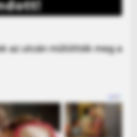
ek az utcán műtötték meg a