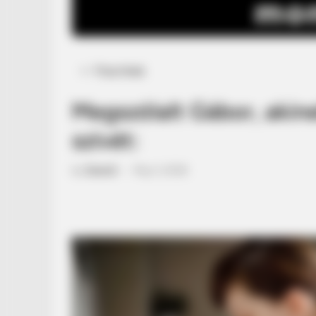
Posted
Friss hírek
in
Megszólalt Gábor, akin
szívét:
by
Szerző
•
May 3, 2026