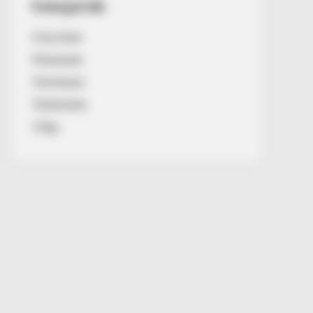
Kategóriák
Friss hírek
Művészek
Természet
Történetek
Világ