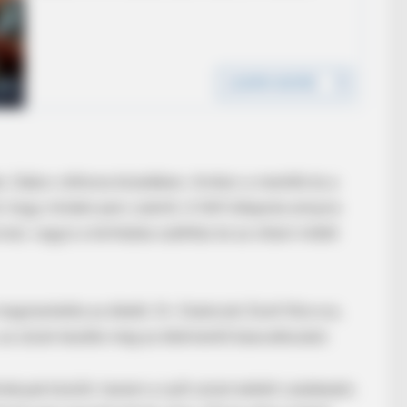
k, Gábor otthona közelében. Amikor a mentők és a
BRAINBERRIES
, hogy minden perc számít. A férfi állapota annyira
 Facts May Surprise You
Top 8 People Living Stra
al, vagyis a kórházba szállítás és az ottani műtét
megmentette az életét. Dr. Dubóczki Zsolt főorvos,
e, az utcán kezdte meg az életmentő beavatkozást.
yek között, hanem a nyílt utcán kellett cselekedni.