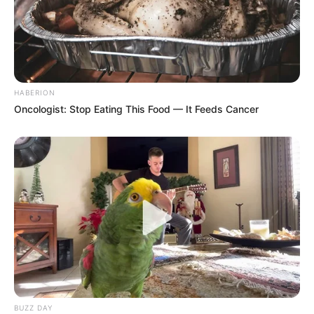
HABERION
Oncologist: Stop Eating This Food — It Feeds Cancer
BUZZ DAY