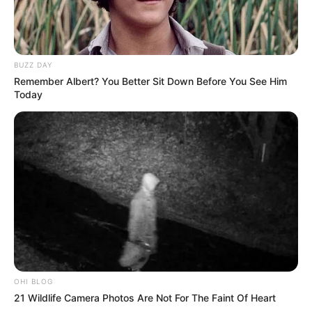
Posted
Friss hírek
in
Pankotai Lili lyat szólt be Magyar
BUZZ DAY
Remember Albert? You Better Sit Down Before You See Him
Péternek……., ez az eddigi
Today
legkeményebb kritika ! 👇 𝗖𝗶𝗸𝗸 𝗮
𝗵𝗼𝘇𝘇𝗮́𝘀𝘇𝗼́𝗹𝗮́𝘀𝗯𝗮𝗻
by
Szerző
•
May 3, 2026
OHI BLOG
21 Wildlife Camera Photos Are Not For The Faint Of Heart