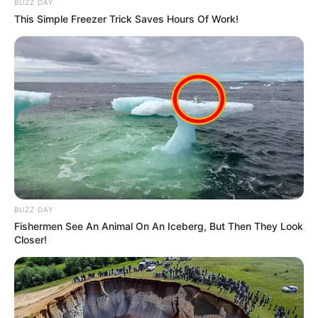
BUZZ DAY
This Simple Freezer Trick Saves Hours Of Work!
BUZZ DAY
Fishermen See An Animal On An Iceberg, But Then They Look
Closer!
Pankotai szerint az elmúlt évtizedek politikájában
gyakran éppen az volt a gond, hogy a rendszer