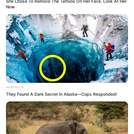
She Chose To Remove The Tattoos On Her Face. Look At Her
Now
HABERION
They Found A Dark Secret In Alaska—Cops Responded!