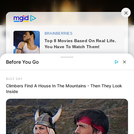
Skip
to
content
Magyarország Kincsei
Mai
Open
Men
Search
Before You Go
BUZZ DAY
Climbers Find A House In The Mountains - Then They Look
Inside