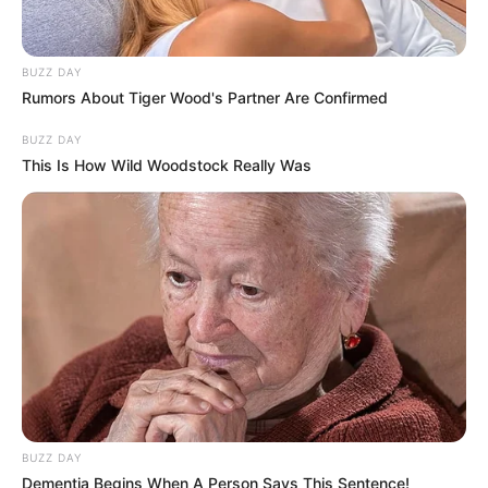
BUZZ DAY
Rumors About Tiger Wood's Partner Are Confirmed
BUZZ DAY
This Is How Wild Woodstock Really Was
BUZZ DAY
Dementia Begins When A Person Says This Sentence!