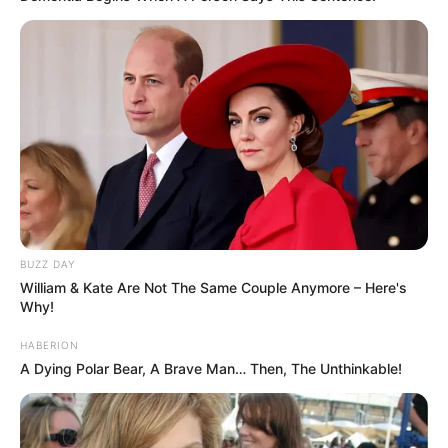
BUZZ DAY
William & Kate Are Not The Same Couple Anymore – Here's
Why!
HABERION
A Dying Polar Bear, A Brave Man… Then, The Unthinkable!