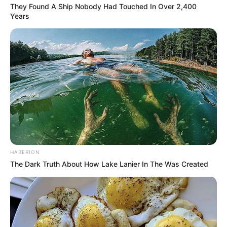
They Found A Ship Nobody Had Touched In Over 2,400
Years
HABERION
The Dark Truth About How Lake Lanier In The Was Created