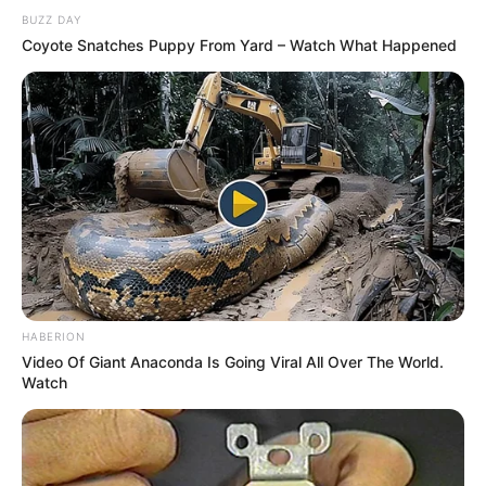
BUZZ DAY
Coyote Snatches Puppy From Yard – Watch What Happened
HABERION
Video Of Giant Anaconda Is Going Viral All Over The World.
Watch
Pankotai Lili nem hagyta szó nélkül, hogy Magyar
Péter a sógorát nevezte ki igazságügyi
miniszternek