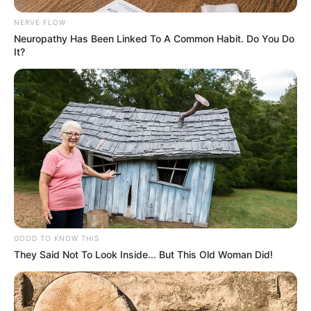
NERVE FLOW
Neuropathy Has Been Linked To A Common Habit. Do You Do
It?
GOOD TO KNOW THIS
They Said Not To Look Inside... But This Old Woman Did!