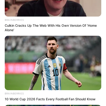
3. A legnagyobb kérdés: miért nem tett vallomást?
Az ügy legkényesebb pontja, hogy Varga Judit a
nyomozás során nem tett vallomást. Ez politikailag
BRAINBERRIES
különösen erős támadási felület, mert amit a
Culkin Cracks Up The Web With His Own Version Of ‘Home
Alone’
nyilvánosság előtt elmondott, azt a
büntetőeljárásban vallomással nem támasztotta
alá.
BRAINBERRIES
10 World Cup 2026 Facts Every Football Fan Should Know