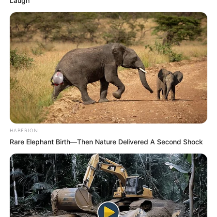
Laugh
HABERION
Rare Elephant Birth—Then Nature Delivered A Second Shock