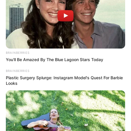
in
by
Szerző
•
May 1, 2026
BRAINBERRIES
You'll Be Amazed By The Blue Lagoon Stars Today
BRAINBERRIES
Plastic Surgery Splurge: Instagram Model's Quest For Barbie
Looks
Visszatért Varga Judit, váratlan dolgot tett
1. Lezárták a Magyar Péterrel kapcsolatos ügyet