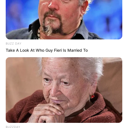
BUZZ DAY
Take A Look At Who Guy Fieri Is Married To
BUZZDAY