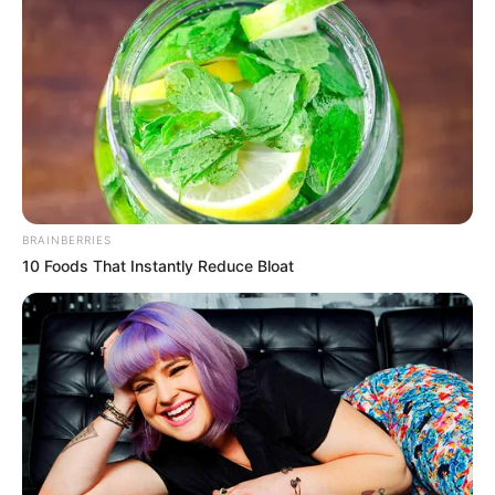
közben nem egy új politikai programmal állt elő,
hanem egy régi, súlyos botrány árnyéka került elő
újra. És most éppen az lett a hír: amikor a hatóság
előtt kellett volna vallomást tennie, nem tette meg.
Kapcsolódó cikkünk
BRAINBERRIES
10 Foods That Instantly Reduce Bloat