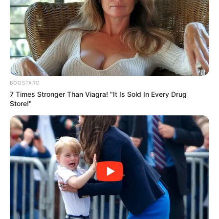
BOOSTARO
7 Times Stronger Than Viagra! "It Is Sold In Every Drug
Store!"