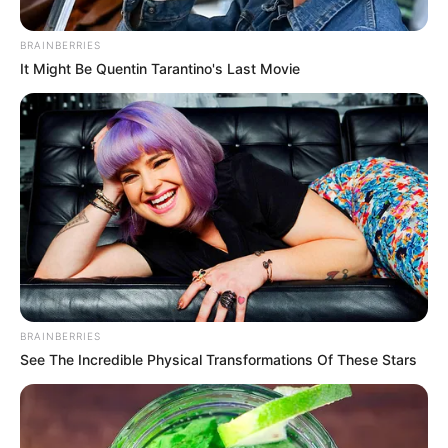
BRAINBERRIES
It Might Be Quentin Tarantino's Last Movie
BRAINBERRIES
See The Incredible Physical Transformations Of These Stars
Posted
Friss hírek
in
Petíció indult Nagy Feró és