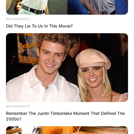
társadalmi elvárásnak, amelyet szerintük egy
Kossuth-díjas személynek képviselnie kell.
BRAINBERRIES
Did They Lie To Us In This Movie?
A dokumentum konkrét lépést is kér a
döntéshozóktól. A petíció készítői azt sürgetik,
hogy Magyarország Kormánya éljen a vonatkozó
jogszabály adta lehetőséggel, és kezdeményezze a
köztársasági elnöknél a kitüntetések visszavonását.
A szövegben így fogalmaznak:
„Magyarország Kormánya haladéktalanul éljen az
BRAINBERRIES
1990. évi XII. törvény 7. §-ában foglaltakkal, és
Remember The Justin Timberlake Moment That Defined The
előterjesztésben kérjék meg a köztársasági
2000s?
elnököt, hogy vonja vissza Nagy Ferótól és Pataky
Attilától a Kossuth-díjat, mivel érdemtelenné váltak