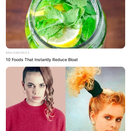
Pataky Attila Kossuth-díjának
visszavonásáért
by
Szerző
•
April 28, 2026
BRAINBERRIES
10 Foods That Instantly Reduce Bloat