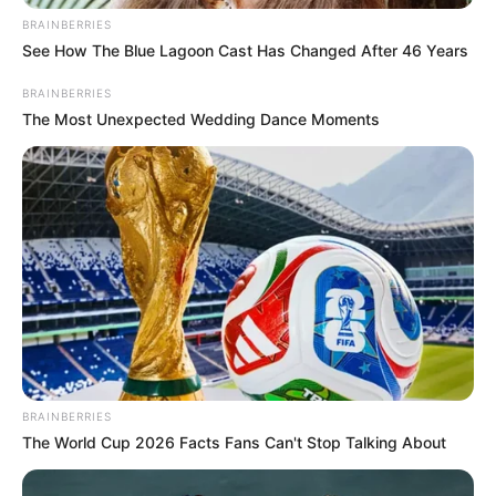
BRAINBERRIES
See How The Blue Lagoon Cast Has Changed After 46 Years
BRAINBERRIES
The Most Unexpected Wedding Dance Moments
BRAINBERRIES
The World Cup 2026 Facts Fans Can't Stop Talking About
A kezdeményezés két ismert magyar zenészt nevez
meg: Nagy Ferót, aki 2021-ben kapta meg a