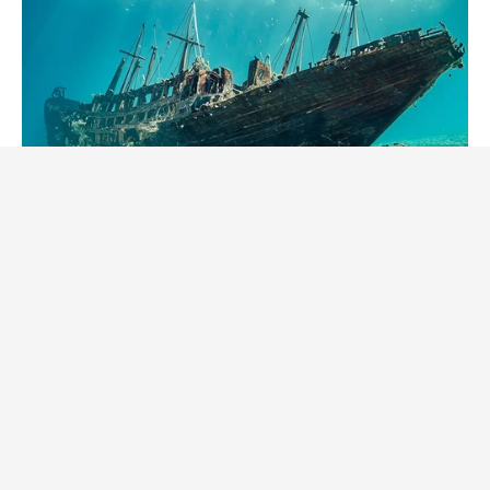
BUZZ DAY
They Found A Ship Nobody Had Touched In Over 2,400
Years