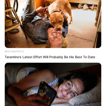
a kitüntető címre.”
A petíció végén az aláírók támogatásukat
fejezhetik ki Nagy Feró és Pataky Attila Kossuth-
díjának visszavonása mellett.
A Kossuth-díj Magyarország egyik legrangosabb
BRAINBERRIES
állami kitüntetése, amelyet kiemelkedő kulturális és
Tarantino’s Latest Effort Will Probably Be His Best To Date
művészeti teljesítményért adományoznak. A
visszavonására ritkán kerül sor, de a jogszabály
lehetőséget ad rá, ha a kitüntetett személyt a
döntéshozók érdemtelennek találják az elismerésre.