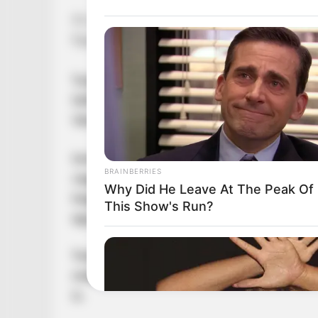
Az orbáni oligarchák tízmilliárdos értékben ut
Egyesült Államokba, Uruguayba és más távoli
Tudomásom van róla, hogy a NAV több, Rogá
felfüggesztett a bankok jelzései alapján, p
Vámhivatal vezetőit a lopott pénzek haladékt
Ismételten felszólítom a legfőbb ügyészt, a
BRAINBERRIES
vegyék őrizetbe a magyar embereket sok ezer
Why Did He Leave At The Peak Of
hagyják őket a TISZA-kormány megalakulása
This Show's Run?
egyelőre nincs kiadatás.
Tudomásom arról is, hogy az orbáni maffiózók
médiumokat is és a százmilliárdos rogáni gy
is.