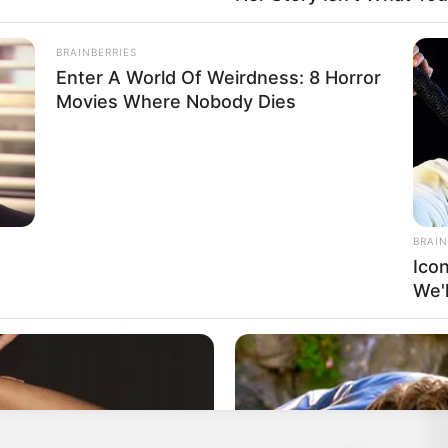
alják ki a pénzt az Egyesült Arab Emírségekbe, az
 országokba.
BRAINBERRIES
Enter A World Of Weirdness: 8 Horror
Movies Where Nobody Dies
n Antal köréhez tartozó nagyértékű utalást
énzmosás gyanújával. Felszólítom a Nemzeti Adó- és
alan zárolására.
z országos rendőfőkapitányt és a NAV elnökét, hogy
BRAIN
 milliárd forinttal megkárosító bűnözőket, és ne
Ico
 előtt olyan országokba menekülni, ahonnan
We'
 áron alul elkezdték árulni a TV2-t és más
űlöletpropaganda anyahajóját, a Lounge Event Kft-t