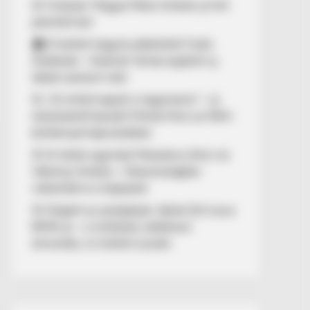
🚨 Fordulat: Magyar Péter hirtelen jó hírt
jelentett be!
🏠 El kellett hagynia albérletét Fodor
Zsókának – Kalamár Tamás segített új
lakást szerezni neki
🚨 „10 milliót kapott a nagymama” – új
részletekről beszélt Molnár Áron az NKA-
botránnyal kapcsolatban
🚢 Itt ölelte egymást Mészáros Lőrinc és
Várkonyi Andrea – Olaszországban
videózták le a hajójukat
🚨 Kiégett az autópályán Jákob Zoli luxus
BMW-je – a milliárdos vállalkozó
elmondta, mi történt ezután