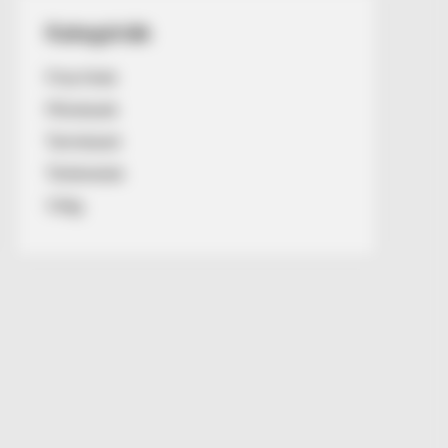
Kategóriák
Friss hírek
Művészek
Természet
Történetek
Világ