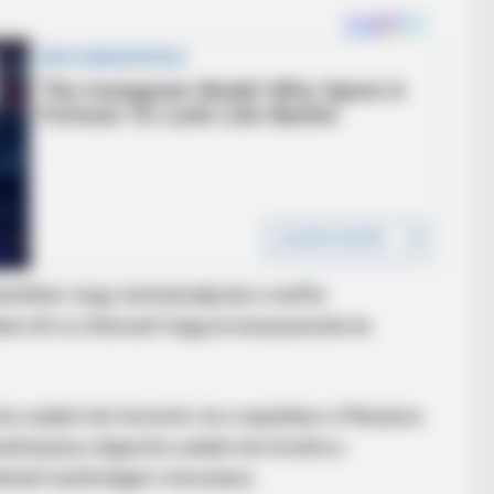
BRAINBERRIES
er 1)
Remember Them? These 
See The Complete List
ktetőket, hogy tartózkodjanak a maffia
ben ők is a Nemzeti Vagyonvisszaszerzési és
ha család már távozott, és a napokban a Mészáros
 befolyásos oligarcha család már kivette a
ízható testőrséget a távozásra.