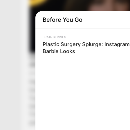
Before You Go
BRAINBERRIES
Plastic Surgery Splurge: Instagra
Barbie Looks
Magyar Péter kemény hangvételű Facebook-beje
tízmilliárdokat menekítenek külföldre, miközbe
Tisza vezetője azonnali vagyonzárolást és ható
tűnhessenek el a közpénzekből felépített vagy
TV2, valamint a Rogán Antal köréhez köthető é
politikai vihart indíthat el.