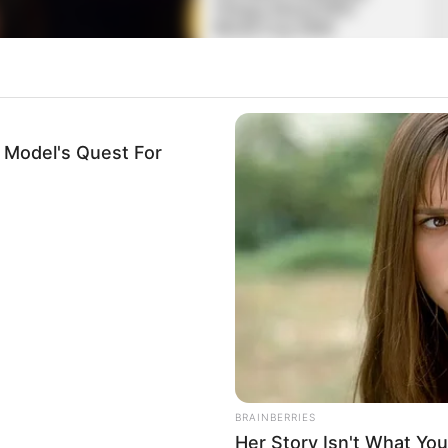
m Model's Quest For
lentésben állította, hogy az orbáni oligarchák
n a NAV több gyanús utalást is felfüggesztett. A
sági fellépést sürgetett, hogy szerinte ne
onok. A bejelentésben Mészáros Lőrinc családja, a
rdekeltségek is előkerültek, ami újabb komoly
BRAINBERRIES
Her Story Isn't What You