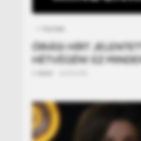
Posted
Friss hírek
in
ÓRIÁSI HÍRT JELENTE
HÉTVÉGÉN! EZ MINDE
by
Szerző
•
April 28, 2026