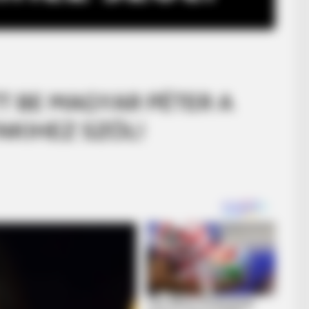
TT BE MAGYAR PÉTER A
NKIHEZ SZÓL!