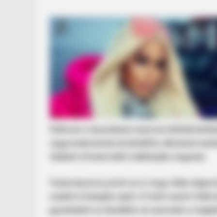
BRAINBERRIES
Top 10 Pop Divas (She's Not Numb
Felhívom a becsületes hazai és külföldi befe
vagyonelemeinek átvételétől, ellenkező eset
Védelmi Hivatal előtt találhatják magukat.
Tudomásomra jutott az is, hogy több oligarc
család is Dubajba repül. A hírek szerint több
gyerekeket az iskolából, és szervezik a megb