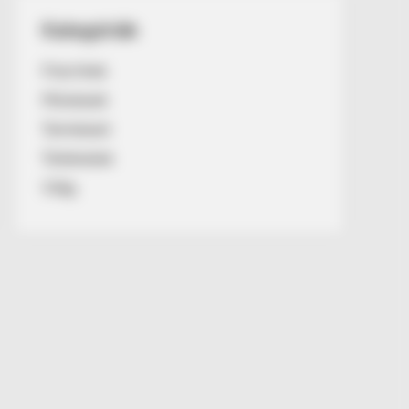
Kategóriák
Friss hírek
Művészek
Természet
Történetek
Világ