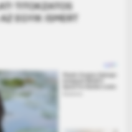
T! TITOKZATOS
AZ EGYIK ISMERT