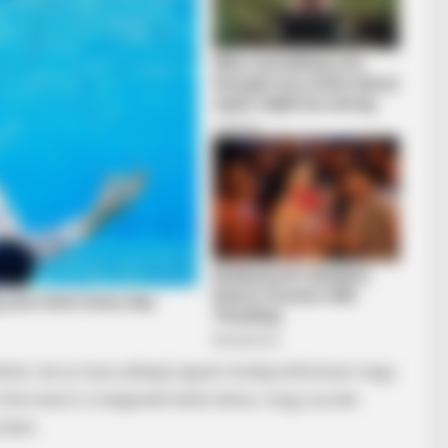
HABERION
dn't Hide Any Longer
Nicole Kidman Finally A
A
latok, de az ilyen jellegű ügyek mindig különösen nagy
 információ is elegendő lehet ahhoz, hogy lavinát
rtént.