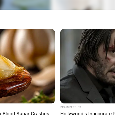
 terjedni, amelyek szó szerint felrobbantották az
figyelem középpontjába, miután kiszivárgott részletek
 az biztos, hogy a háttérben valami komoly dolog
 az események gyors ütemben bontakoznak ki, és akár
BRAINBERRIES
ng Blood Sugar Crashes
Hollywood's Inaccurate P