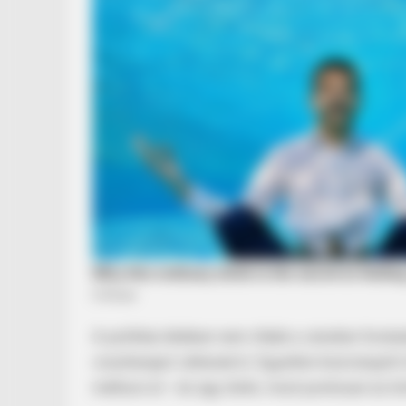
RADAR MEDIA
The Truth About Archie They Coul
RADAR MEDIA
Suddenly, The Lawn Shakes Like 
Trampoline—Then It Bursts Open
A politikai életben nem ritkák a váratlan fordu
visszhangot váltanak ki. Egyetlen kiszivárgott
indítson el – és úgy tűnik, most pontosan ez tö