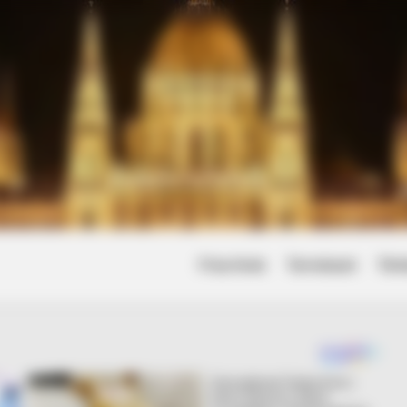
Friss hírek
Természet
Tört