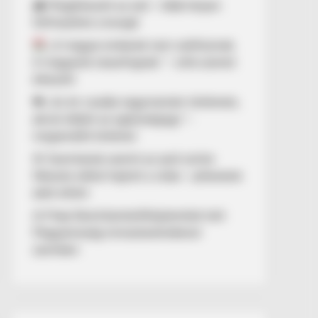
🌧️ Megérkezett az eső – több helyen
felfrissülhet a levegő
„A magyar emberek nem széthúznak.
A magyarok összefognak.” – erős üzenet
érkezett
💔 „Az én csodás nagymamám története,
akivel elbánt az egészségügy” –
megrendítő történet
🚨 Szemtanúk szerint az autó szinte
fékezés nélkül hajtott a vízbe – pillanatok
alatt eltűnt
⚖️ Filep Dávid büntetőfeljelentést tett
Magyarország miniszterelnökével
szemben