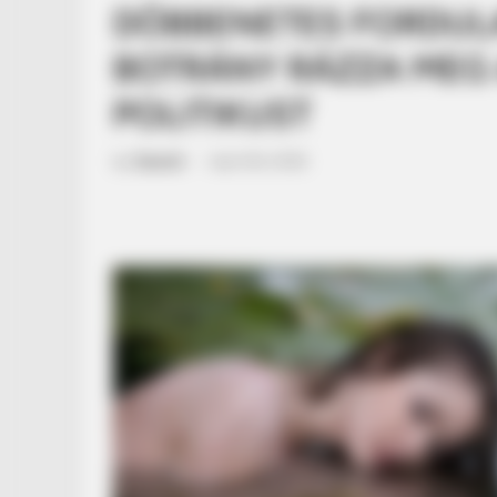
DÖBBENETES FORDULA
BOTRÁNY RÁZZA MEG 
POLITIKUST
by
Szerző
•
April 28, 2026