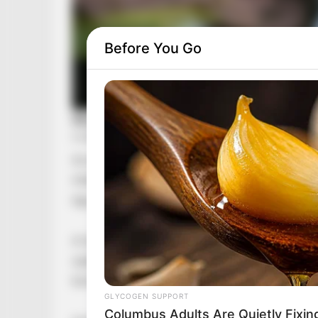
Before You Go
Az elmúlt órákban olyan információk kezdtek el
internetet. Egy ismert politikus neve került a 
egy eddig teljesen ismeretlen ügyről.
A történet egyelőre tele van kérdőjelekkel, de
zajlik. Több forrás is arról számolt be, hogy
komoly következményei is lehetnek.
GLYCOGEN SUPPORT
Columbus Adults Are Quietly Fixi