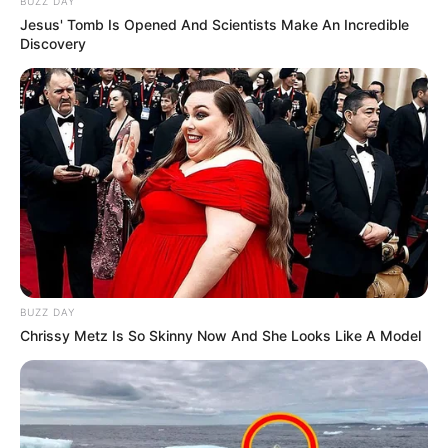
BUZZ DAY
Jesus' Tomb Is Opened And Scientists Make An Incredible
Discovery
BUZZ DAY
Chrissy Metz Is So Skinny Now And She Looks Like A Model