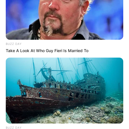
fájdalmat, de reméljük, hogy tudják: nincsenek
egyedül. Osztozunk a gyászukban, és szívből
kívánjuk, hogy találjanak erőt ebben a nehéz
időszakban.
BUZZ DAY
Take A Look At Who Guy Fieri Is Married To
BUZZ DAY