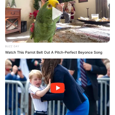
in
RÉSZVÉTÜNK!
by
Szerző
•
April 27, 2026
BUZZ DAY
Watch This Parrot Belt Out A Pitch-Perfect Beyonce Song