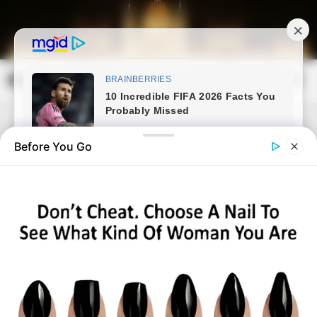
Skip
to
content
Magyarország Kincsei
Mai
Open
Men
Search
Before You Go