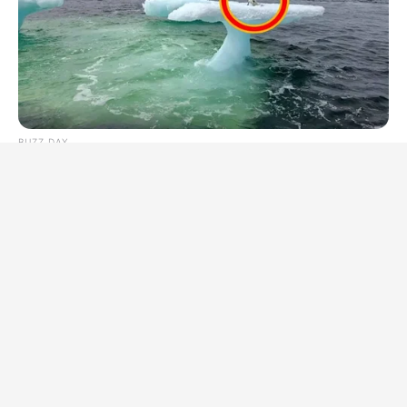
BUZZ DAY
Fishermen See An Animal On An Iceberg, But Then They Look
Closer!