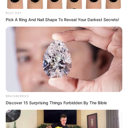
BUZZ DAY
Pick A Ring And Nail Shape To Reveal Your Darkest Secrets!
BRAINBERRIES
Discover 15 Surprising Things Forbidden By The Bible
Posted
Friss hírek