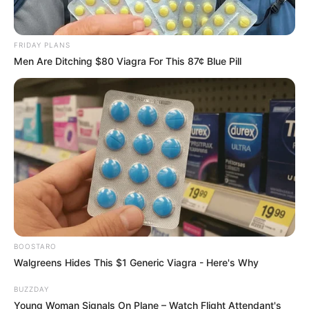
FRIDAY PLANS
Men Are Ditching $80 Viagra For This 87¢ Blue Pill
BOOSTARO
Walgreens Hides This $1 Generic Viagra - Here's Why
BUZZDAY
Young Woman Signals On Plane – Watch Flight Attendant's