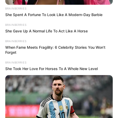
hanem a mindenkori döntéshozóknak is tükörbe kell
BRAINBERRIES
nézniük.
She Spent A Fortune To Look Like A Modern-Day Barbie
BRAINBERRIES
A Magyar Orvosi Kamara is szerepet kaphat
She Gave Up A Normal Life To Act Like A Horse
Közben a Magyar Orvosi Kamara már egyeztetett
BRAINBERRIES
Hegedűs Zsolttal, illetve a Tisza Párt egészségügyi
When Fame Meets Fragility: 6 Celebrity Stories You Won't
delegációjával. A kamara célként jelölte meg, hogy
Forget
az első 100 kormányzati napban visszakapja
BRAINBERRIES
azokat a jogköröket, feladatokat és felelősségeket,
She Took Her Love For Horses To A Whole New Level
amelyekkel a hivatás tisztaságát és minőségét
őrizheti.
Ez azért fontos, mert az egészségügyi reform nem
működhet tartósan a szakma nélkül. Lehet
rendeleteket írni, lehet új struktúrákat kitalálni, lehet