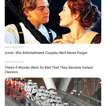
Posted
Friss hírek
in
Hegedűs Zsolt bejelentette az
első egészségügyi reformot:
ezzel indulhat az új korszak
by
Szerző
•
April 25, 2026
BRAINBERRIES
Iconic '90s Entertainment Couples We'll Never Forget
BRAINBERRIES
These 6 Movies Were So Bad That They Became Instant
Classics