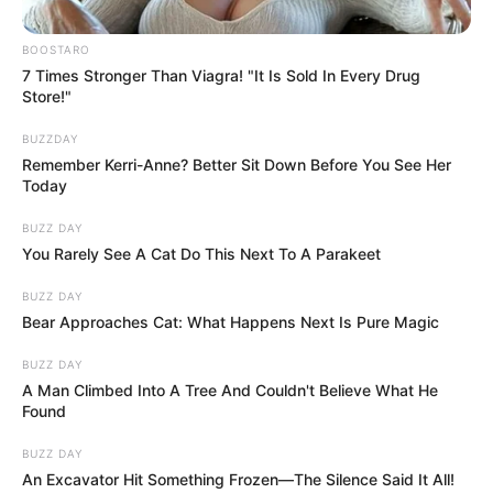
BOOSTARO
7 Times Stronger Than Viagra! "It Is Sold In Every Drug
Store!"
BUZZDAY
Remember Kerri-Anne? Better Sit Down Before You See Her
Today
BUZZ DAY
You Rarely See A Cat Do This Next To A Parakeet
BUZZ DAY
Bear Approaches Cat: What Happens Next Is Pure Magic
BUZZ DAY
A Man Climbed Into A Tree And Couldn't Believe What He
Found
BUZZ DAY
An Excavator Hit Something Frozen—The Silence Said It All!