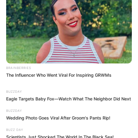
BRAINBERRIES
The Influencer Who Went Viral For Inspiring GRWMs
BUZZDAY
Eagle Targets Baby Fox—Watch What The Neighbor Did Next
BUZZDAY
Wedding Photo Goes Viral After Groom's Pants Rip!
BUZZ DAY
Scientists Just Shocked The World In The Black Sea!