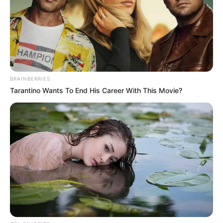
BRAINBERRIES
Tarantino Wants To End His Career With This Movie?
Ez különösen fontos egy olyan területen, ahol
minden döntés emberek életére, gyógyulására,