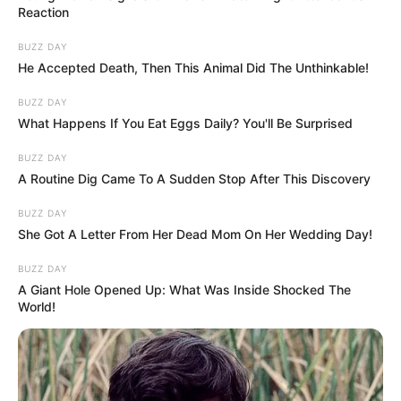
Reaction
BUZZ DAY
He Accepted Death, Then This Animal Did The Unthinkable!
BUZZ DAY
What Happens If You Eat Eggs Daily? You'll Be Surprised
BUZZ DAY
A Routine Dig Came To A Sudden Stop After This Discovery
BUZZ DAY
She Got A Letter From Her Dead Mom On Her Wedding Day!
BUZZ DAY
A Giant Hole Opened Up: What Was Inside Shocked The
World!