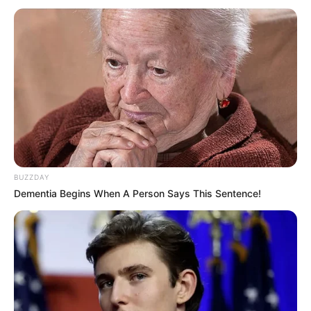
BUZZDAY
Dementia Begins When A Person Says This Sentence!