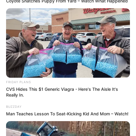
Coyote Snatches Puppy From Yard – Watch What Happened
FRIDAY PLANS
CVS Hides This $1 Generic Viagra - Here's The Aisle It's
Really In.
BUZZDAY
Man Teaches Lesson To Seat-Kicking Kid And Mom – Watch!