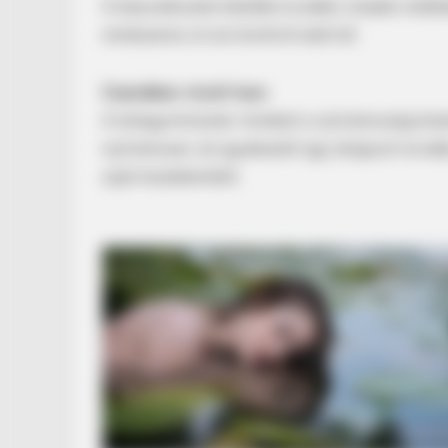
A beavatkozást később további, kisebb műtétek
rendszeres orvosi kontroll alatt áll.
Csendben vívott harc
A külügyminiszter mindezt a nyilvánosság kizá
nyilvánosan, és igyekezett úgy dolgozni továb
zajló küzdelemből.
VARICOSE VEINS RELIEF
Bulging Varicose Veins? This Simpl