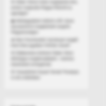
🚨 Orbán Viktort óriási meglepetés érte,
amikor megtudta Magyar Péterről az
igazságot!
🌊 Aláírásgyűjtést indított a DK: dunai
duzzasztómű megépítését sürgetik
Magyarországon
🔥 Nem finomkodott: keményen reagált
Dúró Dóra ügyében Felföldi József!
🚨 Döbbenetes történet Orbán Viktor
állítólagos megtámadásáról – különös
részleteket emlegetnek
🚨 Visszatérhet Sulyok Tamás? Mutatjuk,
mi áll a háttérben