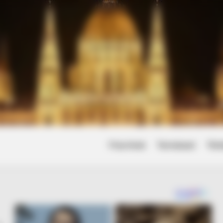
Friss hírek
Természet
Tört