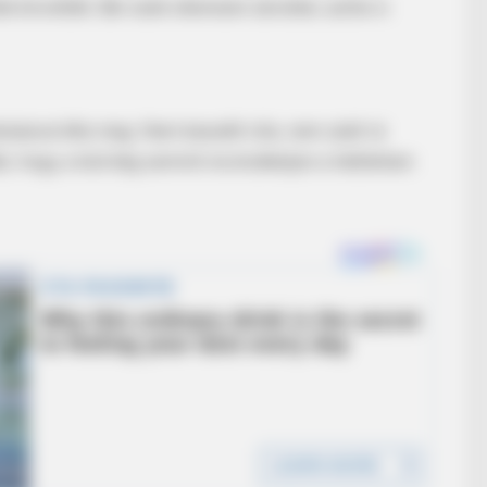
 követték. Bár ezek sikeresen zárultak, azóta is
rásával élte meg. Nem beszélt róla, nem utalt rá
b, hogy a külvilág semmit ne érzékeljen a háttérben
FORGE BODY
e Trick Helps
Orthopedist: Very Few K
HABERION
Colorado Elk's Surprising Response
After Being Freed From Tire