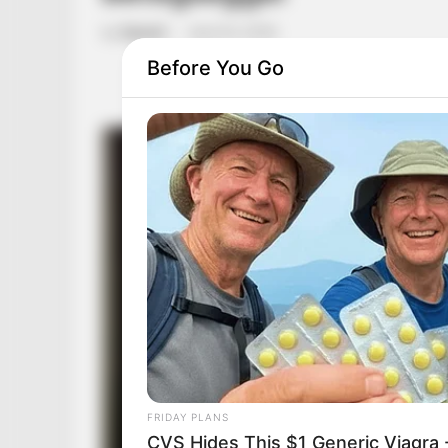
by
Szerző
•
April 24, 2026
Before You Go
FRIDAY PLANS
CVS Hides This $1 Generic Viagra -