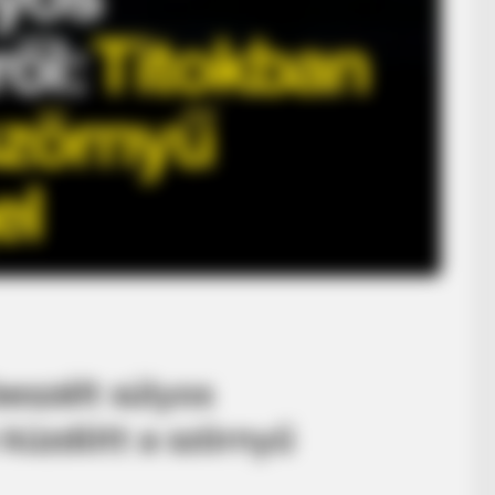
beszélt súlyos
 küzdött a szörnyű