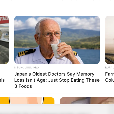
a, min megy keresztül Szijjártó Péter. Most azonban
 a politikai pályáját, hanem a személyes életét is új
gálattal kezdődött, amely végül komoly fordulatot
NEUROMIND PRO
RURA
eszélt, hogy olyan diagnózist kapott, amelyet „nem
Japan's Oldest Doctors Say Memory
Far
 beavatkozást igényelt, így rövid időn belül meg is
his
Loss Isn't Age: Just Stop Eating These
Col
3 Foods