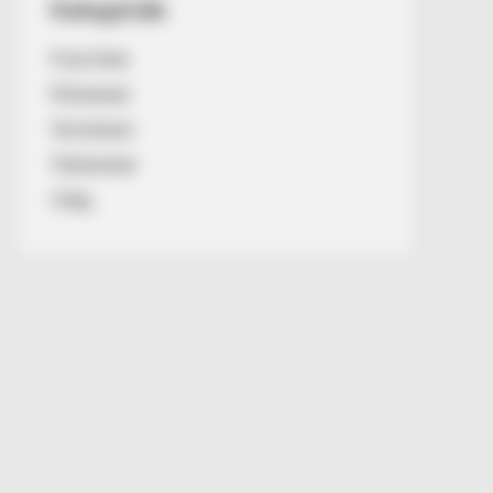
Kategóriák
Friss hírek
Művészek
Természet
Történetek
Világ