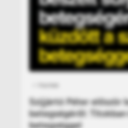
Posted
Friss hírek
in
Szijjártó Péter először 
betegségéről: Titokban
betegséggel