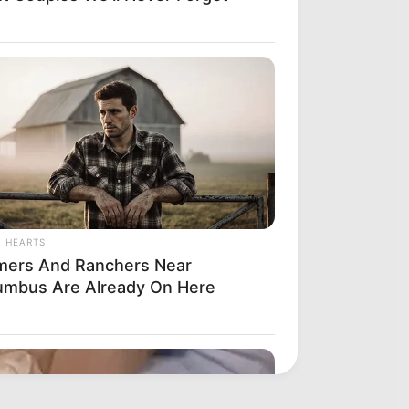
L HEARTS
mers And Ranchers Near
umbus Are Already On Here