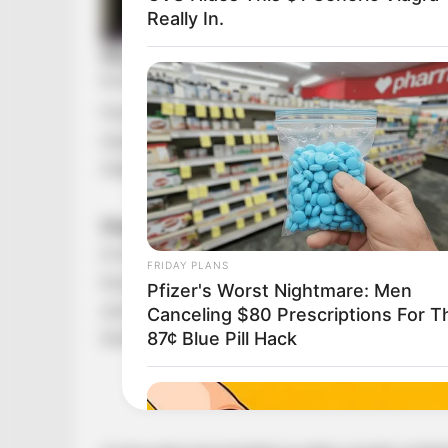
Really In.
Hosszú ideig csak a legszűkebb környezet tudt
olyan részleteket osztott meg, amelyek nemcsak
megvilágításba helyezik.
Diagnózis, amit senki sem akar hallani
A történet egy rutinszerűnek induló szűrővizs
FRIDAY PLANS
hozott. Szijjártó Péter egy interjúban arról b
Pfizer's Worst Nightmare: Men
szívesen hallgat az ember”. A helyzet azonnali
Canceling $80 Prescriptions For T
történt az első műtét.
87¢ Blue Pill Hack