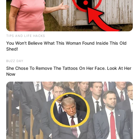
TIPS AND LIFE HACKS
You Won't Believe What This Woman Found Inside This Old
Shed!
BUZZ DAY
She Chose To Remove The Tattoos On Her Face. Look At Her
Now