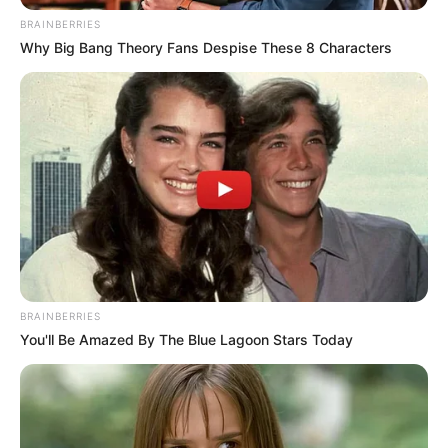
BRAINBERRIES
Why Big Bang Theory Fans Despise These 8 Characters
BRAINBERRIES
You'll Be Amazed By The Blue Lagoon Stars Today
Bányafelügyeleti eljárás indult a Hahót Tőzeg Kft.
ellen
Hatósági vizsgálat indult a cég