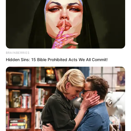
Friss hírek
in
Bányafelügyeleti eljárás indult a
Hahót Tőzeg Kft. ellen
by
Szerző
•
April 23, 2026
BRAINBERRIES
Hidden Sins: 15 Bible Prohibited Acts We All Commit!