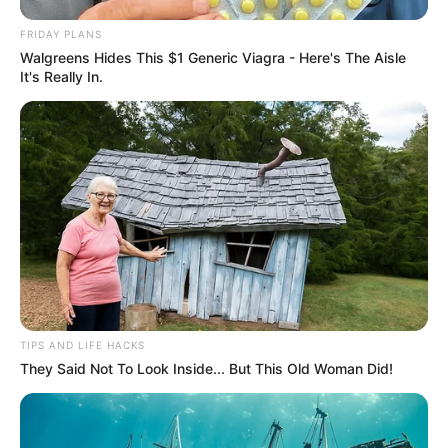
FRIDAY PLANS
Walgreens Hides This $1 Generic Viagra - Here's The Aisle
It's Really In.
TIPS AND LIFE HACKS
They Said Not To Look Inside... But This Old Woman Did!