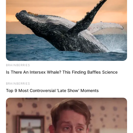
Tőzeg Kft.-nél folyik az ellenőrzés, a család másik
jelentős érdekeltsége, a Dolomit Kft., idén nem
érintett a vizsgálatokban. A hatóság most azt
próbálja tisztázni, hogy a kitermelési adatok és a
bevallások minden ponton összhangban vannak-e.
BRAINBERRIES
Is There An Intersex Whale? This Finding Baffles Science
BRAINBERRIES
Top 9 Most Controversial 'Late Show' Moments