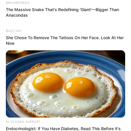
BRAINBERRIES
The Massive Snake That's Redefining 'Giant'—Bigger Than
Anacondas
BUZZ DAY
She Chose To Remove The Tattoos On Her Face. Look At Her
Now
GLYCOGEN SUPPORT
Endocrinologist: If You Have Diabetes, Read This Before It's