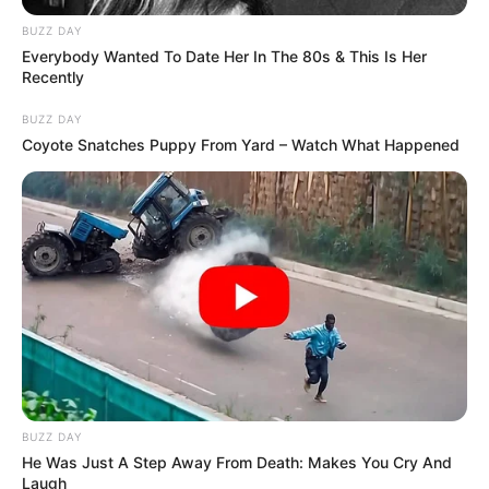
További emelések is jöhetnek a kisebb
BUZZ DAY
nyugdíjaknál
Everybody Wanted To Date Her In The 80s & This Is Her
Recently
A program nemcsak egyszeri vagy célzott
BUZZ DAY
juttatásról szólna. A 120 és 140 ezer forint közötti
Coyote Snatches Puppy From Yard – Watch What Happened
nyugdíjaknál havi 6–12 ezer forintos pluszemelés
jöhet, míg a 140 ezer forint feletti összegeknél
differenciált korrekciót ígértek. Sokak szerint ez az
elmúlt évek egyik legnagyobb nyugdíjas csomagja
lehet.
Ez a kérdés foglalkoztat most mindenkit: mikor
érkezhet a pénz
BUZZ DAY
A támogatások a tervek szerint a kormány
He Was Just A Step Away From Death: Makes You Cry And
megalakulása után, a szükséges törvényi
Laugh