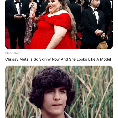
BUZZ DAY
Chrissy Metz Is So Skinny Now And She Looks Like A Model