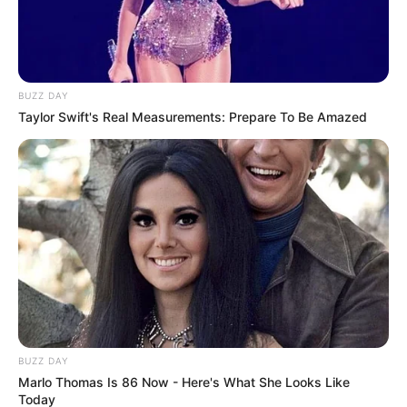
BUZZ DAY
Taylor Swift's Real Measurements: Prepare To Be Amazed
BUZZ DAY
Marlo Thomas Is 86 Now - Here's What She Looks Like
Today