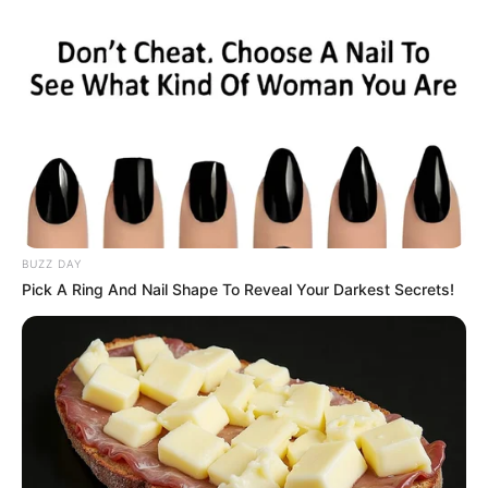
Nyert a Tisza, ekkor érkezhet a
200 ezer forint a
nyugdíjasoknak
by
Szerző
•
April 20, 2026
BUZZ DAY
Pick A Ring And Nail Shape To Reveal Your Darkest Secrets!