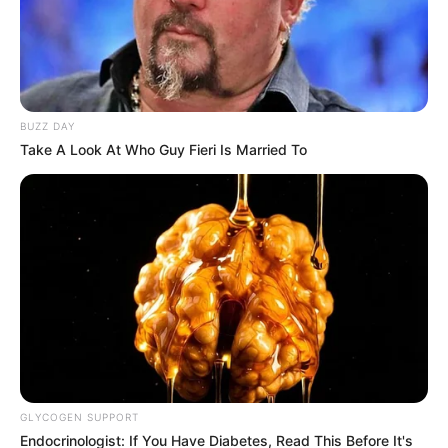
BUZZ DAY
Take A Look At Who Guy Fieri Is Married To
GLYCOGEN SUPPORT
Endocrinologist: If You Have Diabetes, Read This Before It's