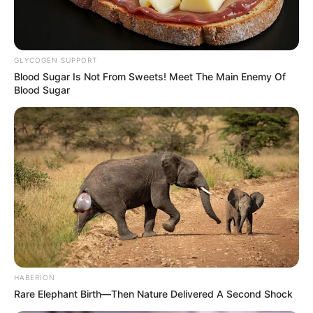
GLYCOGEN SUPPORT
Blood Sugar Is Not From Sweets! Meet The Main Enemy Of
Blood Sugar
Nyert a Tisza, ekkor érkezhet a 200 ezer forint a
nyugdíjasoknak
Történelmi győzelem után a nyugdíjasok kerültek
a figyelem középpontjába
HABERION
Rare Elephant Birth—Then Nature Delivered A Second Shock
A Tisza Párt kétharmados győzelme után az egyik