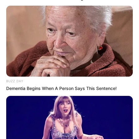
BUZZ DAY
Dementia Begins When A Person Says This Sentence!