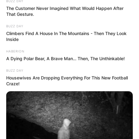
BUZZ DAY
The Customer Never Imagined What Would Happen After
That Gesture.
BUZZ DAY
Climbers Find A House In The Mountains - Then They Look
Inside
HABERION
A Dying Polar Bear, A Brave Man… Then, The Unthinkable!
BUZZ DAY
Housewives Are Dropping Everything For This New Football
Craze!