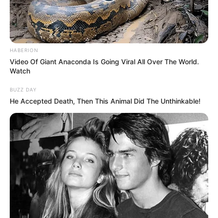
többségét, nagyjából 97 százalékát érintheti.
HABERION
Video Of Giant Anaconda Is Going Viral All Over The World.
Watch
BUZZ DAY
He Accepted Death, Then This Animal Did The Unthinkable!