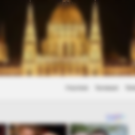
Friss hírek
Természet
Tört