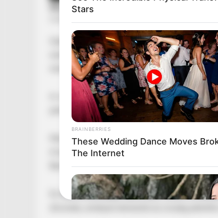
Stars
Újabb fordulat körvonalazódik az energiabizt
szerint akár már órákon belül újraindulhat a sz
rendszerében.
A volt kormányfő Facebook-bejegyzésben számo
jelzést kaptak Ukrajnától, amely alapjaiban vál
BRAINBERRIES
Már hétfőn megindulhat az olaj
These Wedding Dance Moves Bro
A bejegyzés szerint Ukrajna kész lehet arra, ho
The Internet
Barátság vezetéken.
Ez kulcsfontosságú fejlemény, hiszen a vezet
útvonala, amelyen keresztül az ország jelentő