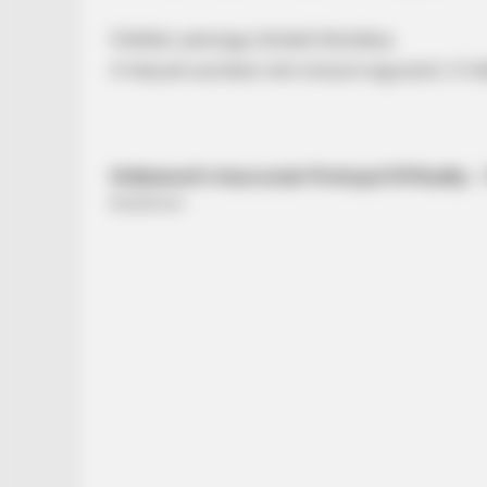
Feltétel: pénzügyi blokád feloldása
A helyzet azonban nem ennyire egyszerű. A hátt
BRAINBERRIES
Guess Their Job — Most People Ge