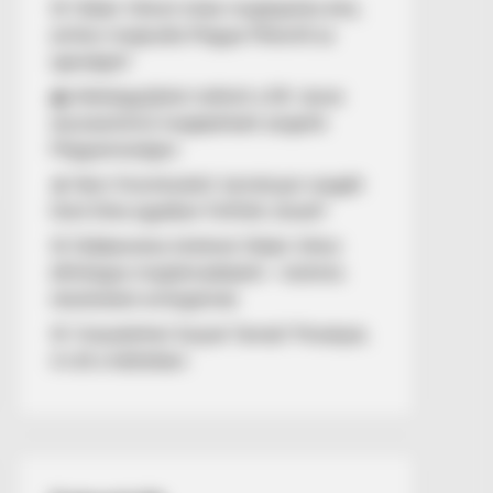
🚨 Orbán Viktort óriási meglepetés érte,
amikor megtudta Magyar Péterről az
igazságot!
🌊 Aláírásgyűjtést indított a DK: dunai
duzzasztómű megépítését sürgetik
Magyarországon
🔥 Nem finomkodott: keményen reagált
Dúró Dóra ügyében Felföldi József!
🚨 Döbbenetes történet Orbán Viktor
állítólagos megtámadásáról – különös
részleteket emlegetnek
🚨 Visszatérhet Sulyok Tamás? Mutatjuk,
mi áll a háttérben