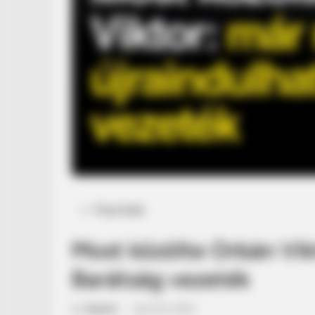
Posted
Friss hírek
in
Most közölte Orbán Vik
Barátság vezeték
by
Szerző
•
April 20, 2026