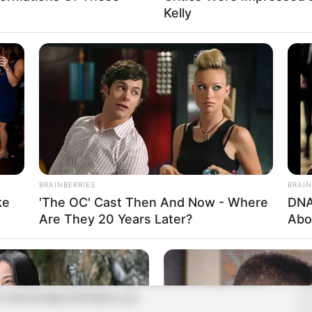
Kelly
onság és az uniós pénzügyek frontján: Orbán Viktor
állítás a stratégiai jelentőségű Barátság kőolajvezeték
lt be arról, hogy „brüsszeli közvetítéssel” olyan
toztathatja meg a jelenlegi helyzetet.
BRAINBERRIES
BRAIN
ke
'The OC' Cast Then And Now - Where
DNA
gy akár már hétfőn helyreállítsa az olajszállítást a
Are They 20 Years Later?
Abo
ék Magyarország egyik legfontosabb energiaellátási
s mennyiségű kőolajhoz jut.