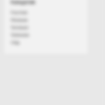
Kategóriák
Friss hírek
Művészek
Természet
Történetek
Világ