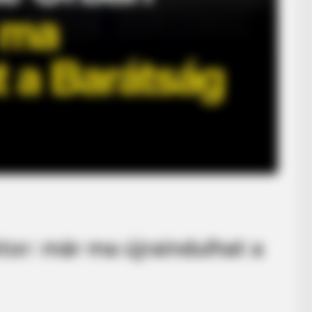
tor: már ma újraindulhat a