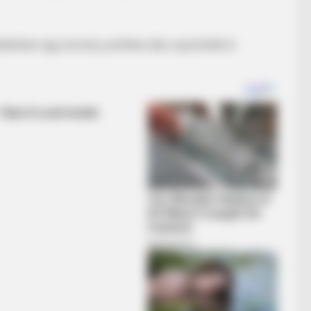
érben egy komoly politikai alku rajzolódik ki.
BRAINBERRIES
t It Wrong
These Actors Didn't Wan
BRAINBERRIES
Clothes And Shoes Are The Real
Challenges For This Family!