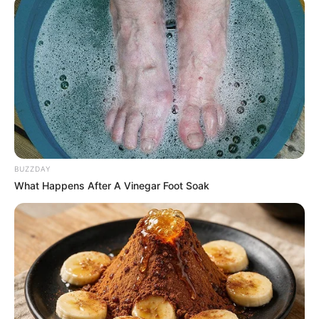
BUZZDAY
What Happens After A Vinegar Foot Soak