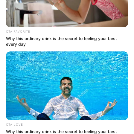
CTA FAVORITE
Why this ordinary drink is the secret to feeling your best
every day
120 ezer forintos minimum: ez lenne az új alsó
határ
CTA LOVE
Why this ordinary drink is the secret to feeling your best