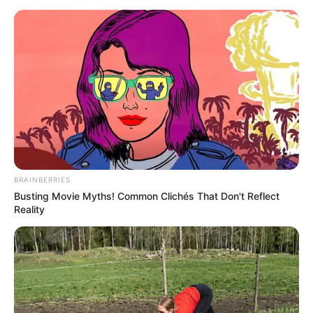
BRAINBERRIES
Busting Movie Myths! Common Clichés That Don't Reflect
Reality
A hangsúly inkább azon van, hogy azok kapjanak
nagyobb segítséget, akiknek a legnehezebb
kijönniük a havi ellátásból, így a kisebb nyugdíjból
élők nagyobb arányú támogatást kaphatnának.