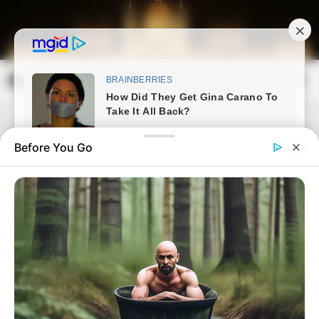
Skip
to
content
Magyarország Kincsei
Mai
Open
Men
Search
Before You Go