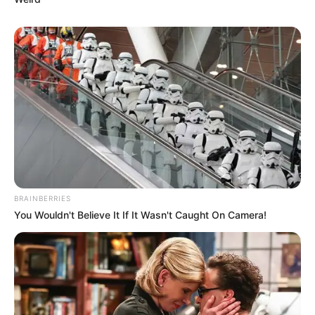
BRAINBERRIES
You Wouldn't Believe It If It Wasn't Caught On Camera!