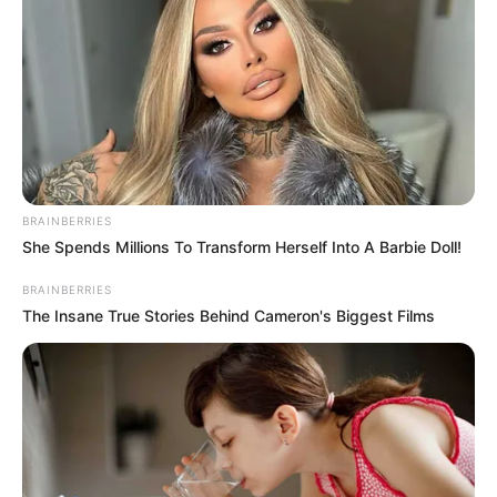
in
Hozzányúl a Tisza kormány a
nyugdíjakhoz: Íme a pontos
összegek:
by
Szerző
•
April 20, 2026
BRAINBERRIES
She Spends Millions To Transform Herself Into A Barbie Doll!
BRAINBERRIES
The Insane True Stories Behind Cameron's Biggest Films