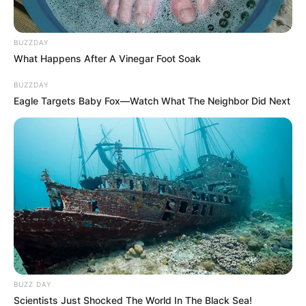
BUZZDAY
What Happens After A Vinegar Foot Soak
BUZZDAY
Eagle Targets Baby Fox—Watch What The Neighbor Did Next
Megszólalt a Kreml: ezt várja Oroszország az új
magyar vezetéstől
Oroszország is reagált a magyarországi
BUZZ DAY
országgyűlési választások eredményére. Dmitrij
Scientists Just Shocked The World In The Black Sea!