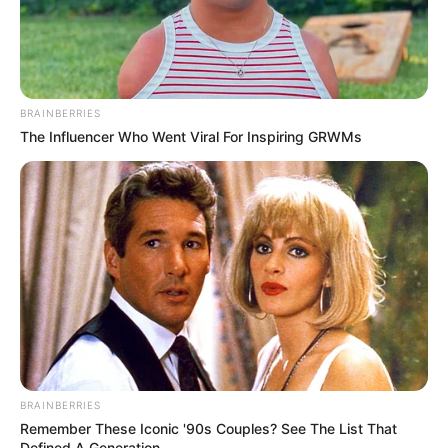
BRAINBERRIES
The Influencer Who Went Viral For Inspiring GRWMs
BRAINBERRIES
Remember These Iconic '90s Couples? See The List That
Defined A Generation