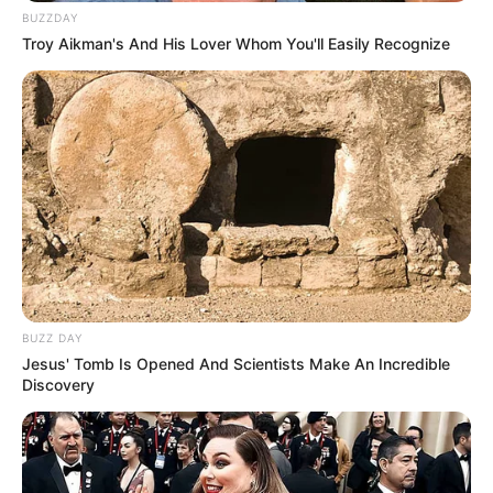
BUZZDAY
Troy Aikman's And His Lover Whom You'll Easily Recognize
BUZZ DAY
Jesus' Tomb Is Opened And Scientists Make An Incredible
Discovery