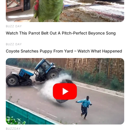
országával is szeretné erősíteni kapcsolatait:
BUZZ DAY
Watch This Parrot Belt Out A Pitch-Perfect Beyonce Song
BUZZ DAY
Coyote Snatches Puppy From Yard – Watch What Happened
BUZZDAY