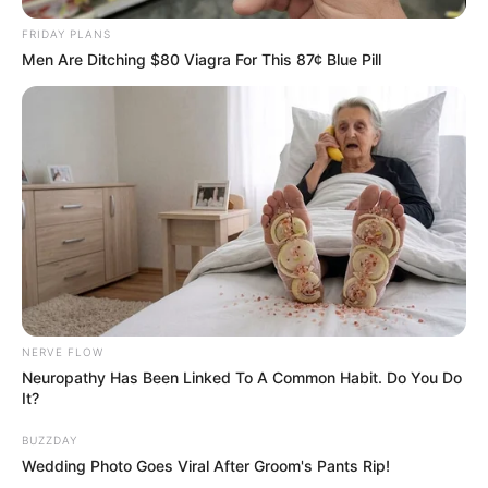
FRIDAY PLANS
Men Are Ditching $80 Viagra For This 87¢ Blue Pill
NERVE FLOW
Neuropathy Has Been Linked To A Common Habit. Do You Do
It?
BUZZDAY
Wedding Photo Goes Viral After Groom's Pants Rip!