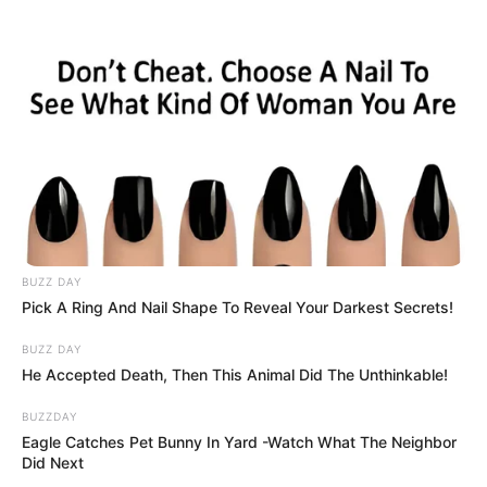
Peszkov, az orosz elnök sajtótitkára hétfőn
Moszkvában tartott sajtótájékoztatóján beszélt
arról, hogyan látják a kialakult helyzetet, és milyen
kapcsolatokat várnak az új magyar vezetéssel.
A Kreml szóvivője egyértelművé tette, hogy
Moszkva a jövőben is együttműködésre törekszik
Magyarországgal. Mint mondta:
„Arra számítunk, hogy folytatni fogjuk rendkívül
BUZZ DAY
pragmatikus kapcsolatainkat Magyarország új
Pick A Ring And Nail Shape To Reveal Your Darkest Secrets!
vezetésével”
BUZZ DAY
He Accepted Death, Then This Animal Did The Unthinkable!
Peszkov hangsúlyozta, hogy Oroszország
BUZZDAY
tiszteletben tartja a magyar választók döntését, és
Eagle Catches Pet Bunny In Yard -Watch What The Neighbor
fontosnak tartja a kétoldalú kapcsolatok
Did Next
fenntartását. Kiemelte, hogy Moszkva érdekelt a