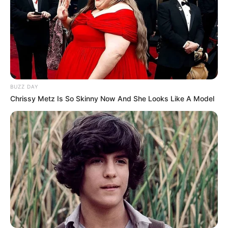
BUZZ DAY
Chrissy Metz Is So Skinny Now And She Looks Like A Model