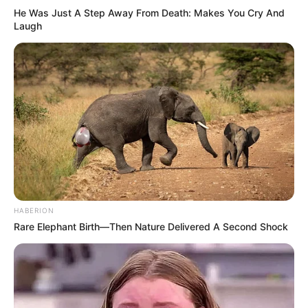
He Was Just A Step Away From Death: Makes You Cry And
Laugh
„Érdekeltek vagyunk benne, hogy jó kapcsolatokat
építsünk ki Magyarországgal, akárcsak Európa
összes országával. Tudjuk, hogy az európai
országok esetében sajnos egyelőre nem
beszélhetünk viszonosságról, de Oroszország
HABERION
nyitott a párbeszédre”
Rare Elephant Birth—Then Nature Delivered A Second Shock
A szóvivő az energiaellátás kérdésére is kitért. A
Barátság kőolajvezeték jövőjével kapcsolatban
úgy fogalmazott, hogy az erre vonatkozó
kérdéseket az érintett országoknak kell