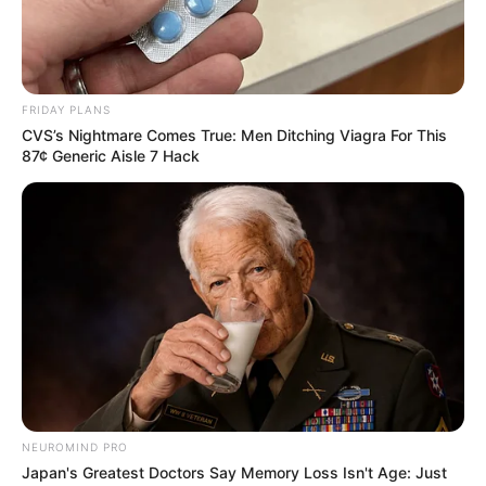
FRIDAY PLANS
CVS’s Nightmare Comes True: Men Ditching Viagra For This
87¢ Generic Aisle 7 Hack
NEUROMIND PRO
Japan's Greatest Doctors Say Memory Loss Isn't Age: Just