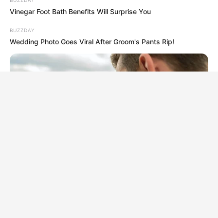
BUZZDAY
Vinegar Foot Bath Benefits Will Surprise You
BUZZDAY
Wedding Photo Goes Viral After Groom's Pants Rip!
BUZZDAY
Why Women Can't Resist Men Who Know This Hidden Secret