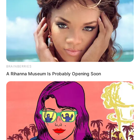
családi háttérben komoly szakmai és erkölcsi minta
áll.
BRAINBERRIES
A Rihanna Museum Is Probably Opening Soon