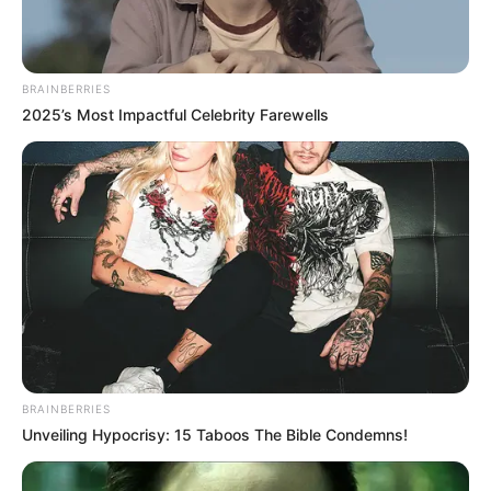
mindent megmagyaráz
BRAINBERRIES
2025’s Most Impactful Celebrity Farewells
BRAINBERRIES
Unveiling Hypocrisy: 15 Taboos The Bible Condemns!