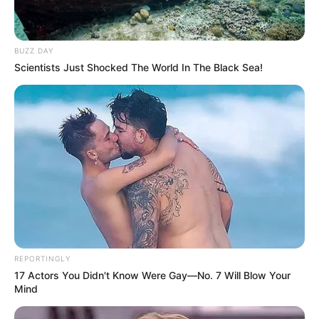
BUZZ DAY
Scientists Just Shocked The World In The Black Sea!
REPORTINGLY
17 Actors You Didn't Know Were Gay—No. 7 Will Blow Your
Mind