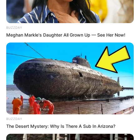
BUZZDAY
Meghan Markle's Daughter All Grown Up — See Her Now!
BUZZDAY
The Desert Mystery: Why Is There A Sub In Arizona?