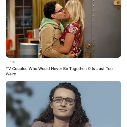
Posted
Friss hírek
in
Megmutatta az édesanyját
Magyar Péter. Nem fogsz hinni a
szemednek, ha meglátod 👇
𝐊𝐞́𝐩𝐞𝐤 𝐚 𝐡𝐨𝐳𝐳𝐚́𝐬𝐳𝐨́𝐥𝐚́𝐬𝐨𝐤𝐧𝐚́𝐥!
by
Szerző
•
April 19, 2026
BRAINBERRIES
TV Couples Who Would Never Be Together: 9 Is Just Too
Weird
Ki Magyar Péter édesanyja? Dr.
Erőss Mónika egy jogászdinasztia
öröksége és az értékek
továbbadása
A családi háttér, amely sok