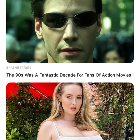
BRAINBERRIES
The 90s Was A Fantastic Decade For Fans Of Action Movies
Magyar Péter neve ma már megkerülhetetlen a
közéletben, ezért sokakat az is érdekel, milyen
családi közegből érkezett. Édesanyja dr. Erőss
Mónika, aki hosszú évtizedeken át a magyar
igazságszolgáltatásban dolgozott, korábban pedig
az Országos Bírósági Hivatal elnökhelyettese is
volt. A róla megjelent hivatalos és sajtóinformációk