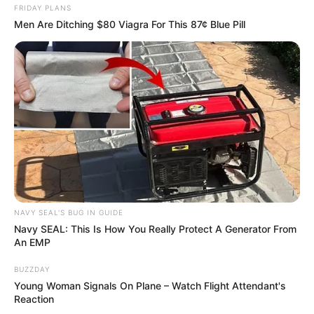
FRIDAY PLANS
Men Are Ditching $80 Viagra For This 87¢ Blue Pill
NAVY SEAL'S BUG IN GUIDE
Navy SEAL: This Is How You Really Protect A Generator From
An EMP
BUZZDAY
Young Woman Signals On Plane – Watch Flight Attendant's
Reaction