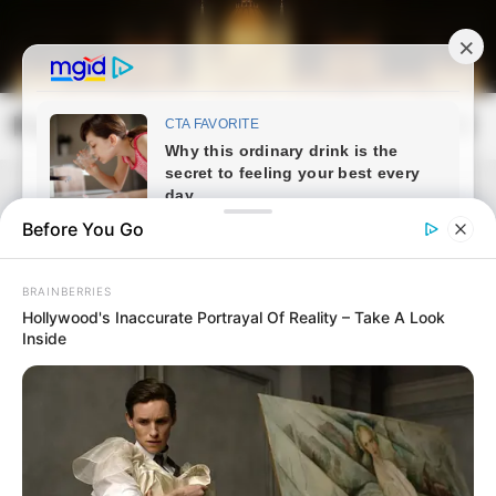
Skip
to
content
Magyarország Kincsei
Mai
Open
Men
Search
Before You Go
BRAINBERRIES
Hollywood's Inaccurate Portrayal Of Reality – Take A Look
Inside