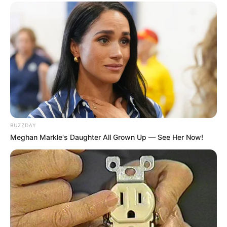
BUZZDAY
Meghan Markle's Daughter All Grown Up — See Her Now!