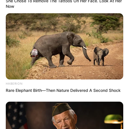
She Chose To Remove The Tattoos On Her Face. Look At Her
Now
HABERION
Rare Elephant Birth—Then Nature Delivered A Second Shock