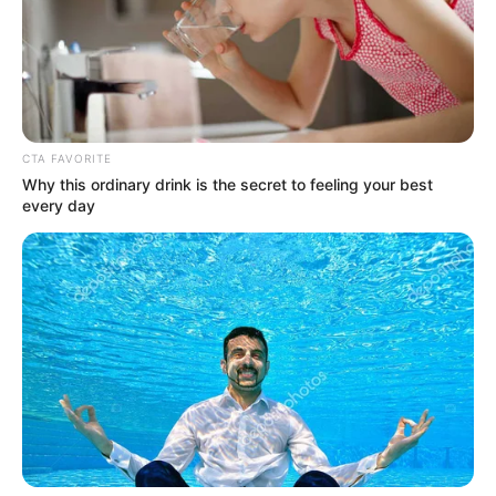
CTA FAVORITE
Why this ordinary drink is the secret to feeling your best
every day
Ma 61 éves Orbán Viktor, Magyarország
miniszterelnöke. Boldog születésnapot! Köszöntsük
Őt tisztelettel és sok sok szívvel! Orbán Viktor
(Székesfehérvár, 1963. július 20. – ) magyar jogász
és politikus.