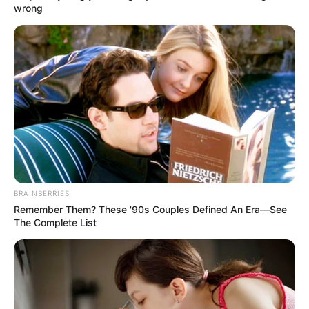
születésnapot! Köszöntsük Őt
wrong
tisztelettel és sok sok szívvel!
by
Szerző
•
April 15, 2026
BRAINBERRIES
Remember Them? These '90s Couples Defined An Era—See
The Complete List