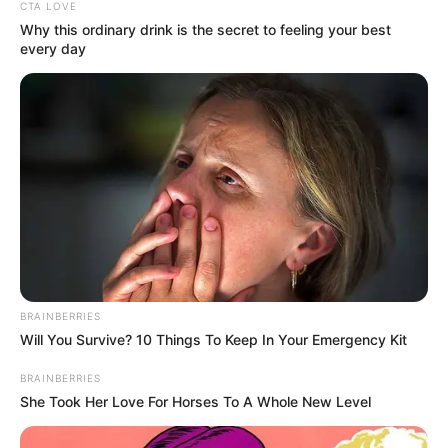
CTA LOVE
Why this ordinary drink is the secret to feeling your best
A demokráciába vezető magyar átmenet egyik
every day
legnagyobb hatású szimbolikus eseményén, Nagy
Imre és társai újratemetésén elmondott beszédét
követően vált ismert politikai személyiséggé
Magyarországon.
Orbán Viktor teljes neve Orbán Viktor Mihály; a
második utónevét nagyapja után kapta. Apai
nagyapja, Orbán Mihály állatorvossegéd és
állattenyésztési brigádvezető a második
BRAINBERRIES
világháború után került Alcsútdobozra, ahol
Will You Survive? 10 Things To Keep In Your Emergency Kit
gazdálkodással foglalkozott.
BRAINBERRIES
She Took Her Love For Horses To A Whole New Level
Édesapja Orbán Győző (1940) mezőgazdasági
üzemmérnök, vállalkozó,édesanyja Sípos Erzsébet