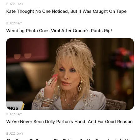
BUZZ DAY
Kate Thought No One Noticed, But It Was Caught On Tape
BUZZDAY
Wedding Photo Goes Viral After Groom's Pants Rip!
BUZZDAY
We’ve Never Seen Dolly Parton's Hand, And For Good Reason
BUZZ DAY