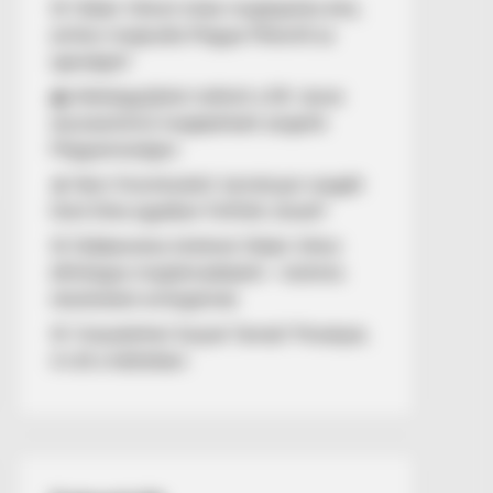
🚨 Orbán Viktort óriási meglepetés érte,
amikor megtudta Magyar Péterről az
igazságot!
🌊 Aláírásgyűjtést indított a DK: dunai
duzzasztómű megépítését sürgetik
Magyarországon
🔥 Nem finomkodott: keményen reagált
Dúró Dóra ügyében Felföldi József!
🚨 Döbbenetes történet Orbán Viktor
állítólagos megtámadásáról – különös
részleteket emlegetnek
🚨 Visszatérhet Sulyok Tamás? Mutatjuk,
mi áll a háttérben