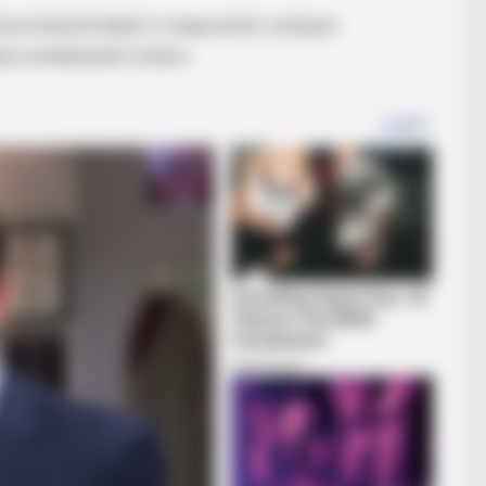
iával készült képet is megosztott, amelyen
kjára emlékeztető módon.
BRAINBERRIES
rano Free
Mysterious Roman Statu