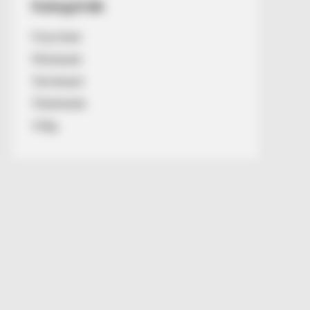
Kategóriák
Friss hírek
Művészek
Természet
Történetek
Világ