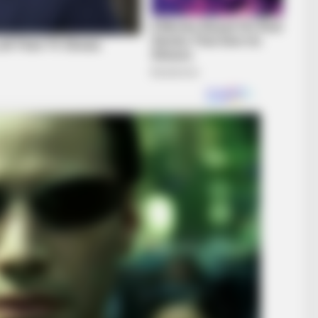
CTA FAVORITE
BRAIN
Why this ordinary drink is the secret
Hav
to feeling your best every day
Insp
BRAINBERRIES