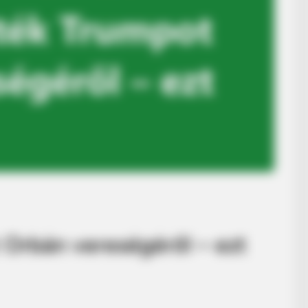
Orbán vereségéről – ezt