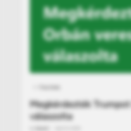
Posted
Friss hírek
in
Megkérdezték Trumpot 
válaszolta
by
Szerző
•
April 14, 2026