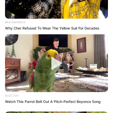
igazán fontos országos jelzés a 13 órás részvételi
adat lesz.
BRAINBERRIES
Why Cher Refused To Wear The Yellow Suit For Decades
BUZZ DAY
Watch This Parrot Belt Out A Pitch-Perfect Beyonce Song