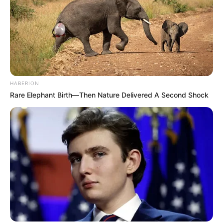
HABERION
Rare Elephant Birth—Then Nature Delivered A Second Shock
Délben is rekordközeli a részvétel a választáson!
Ma reggel elrajtolt a 2026-os országgyűlési