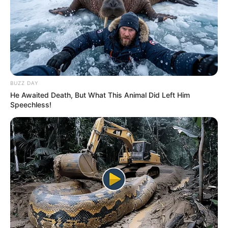
BUZZ DAY
He Awaited Death, But What This Animal Did Left Him
Speechless!