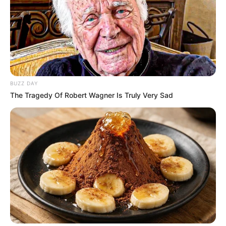
Rekordközeli részvétel jöhet?
BUZZ DAY
The Tragedy Of Robert Wagner Is Truly Very Sad