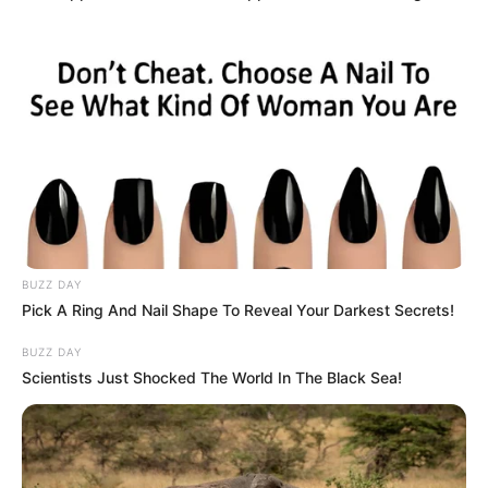
Posted
Friss hírek
in
Történelmi fordulat!
Megérkeztek az első számok,
ilyen még nem volt dél 12-kor
by
Szerző
•
April 12, 2026
BUZZ DAY
Pick A Ring And Nail Shape To Reveal Your Darkest Secrets!
BUZZ DAY
Scientists Just Shocked The World In The Black Sea!