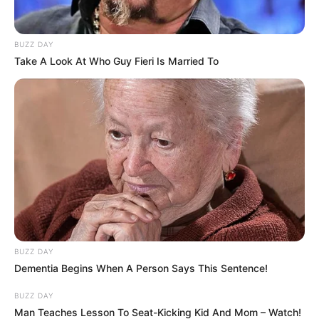
BUZZ DAY
Take A Look At Who Guy Fieri Is Married To
BUZZ DAY
Dementia Begins When A Person Says This Sentence!
BUZZ DAY
Man Teaches Lesson To Seat-Kicking Kid And Mom – Watch!