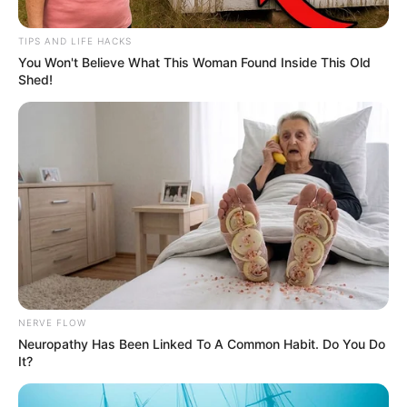
TIPS AND LIFE HACKS
You Won't Believe What This Woman Found Inside This Old
Shed!
Posted
Friss hírek
NERVE FLOW
in
Neuropathy Has Been Linked To A Common Habit. Do You Do
Történelmi fordulat!
It?
Megérkeztek az első számok,