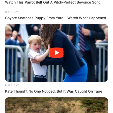
Watch This Parrot Belt Out A Pitch-Perfect Beyonce Song
BUZZ DAY
Coyote Snatches Puppy From Yard – Watch What Happened
BUZZ DAY
Kate Thought No One Noticed, But It Was Caught On Tape
A 13 órás adat után még mindig hosszú sorokról és