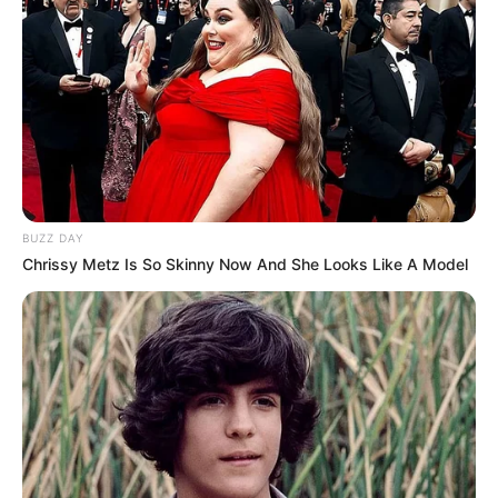
BUZZ DAY
Chrissy Metz Is So Skinny Now And She Looks Like A Model