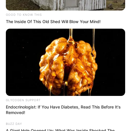
GOOD TO KNOW THIS
The Inside Of This Old Shed Will Blow Your Mind!
GLYCOGEN SUPPORT
Endocrinologist: If You Have Diabetes, Read This Before It's
Removed!
BUZZ DAY
A Giant Hole Opened Up: What Was Inside Shocked The