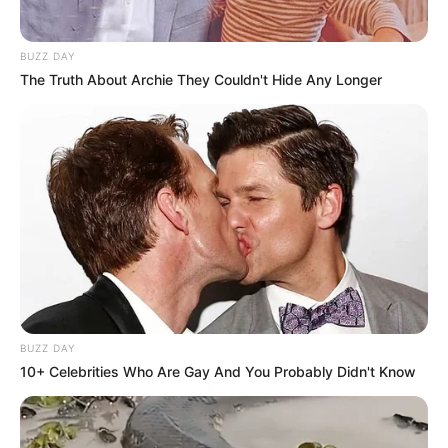
BUZZ DAY
The Truth About Archie They Couldn't Hide Any Longer
BUZZ DAY
10+ Celebrities Who Are Gay And You Probably Didn't Know