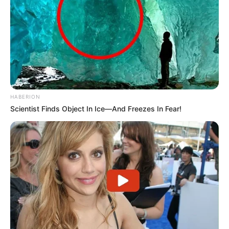
HABERION
Scientist Finds Object In Ice—And Freezes In Fear!