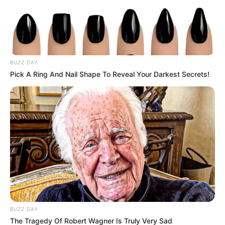
BUZZ DAY
Pick A Ring And Nail Shape To Reveal Your Darkest Secrets!
örténelmi fordulat! Megérkeztek az
első számok, ilyen még nem volt
16-kor
BUZZ DAY
The Tragedy Of Robert Wagner Is Truly Very Sad