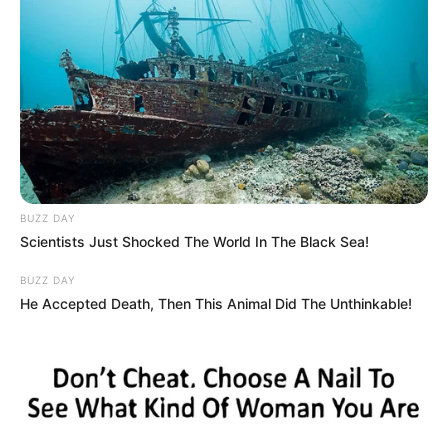
ilyen még nem volt 16-kor
by
Szerző
•
April 12, 2026
@jnos.hrnyeki
Saját toll ?
♬ Epic News – GARS PRODUCTION
BUZZ DAY
Scientists Just Shocked The World In The Black Sea!
BUZZ DAY
He Accepted Death, Then This Animal Did The Unthinkable!