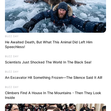
BUZZ DAY
He Awaited Death, But What This Animal Did Left Him
Speechless!
BUZZ DAY
Scientists Just Shocked The World In The Black Sea!
BUZZ DAY
An Excavator Hit Something Frozen—The Silence Said It All!
BUZZ DAY
Climbers Find A House In The Mountains - Then They Look
Inside