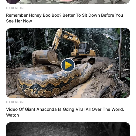
országosan nagyon erős, és a délutáni, esti
HABERION
órákban is komoly aktivitás maradhat. A mostani
Remember Honey Boo Boo? Better To Sit Down Before You
részvétel így nemcsak politikai, hanem
See Her Now
választástörténeti szempontból is különösen
figyelemre méltó lehet.
HABERION
Video Of Giant Anaconda Is Going Viral All Over The World.
Watch