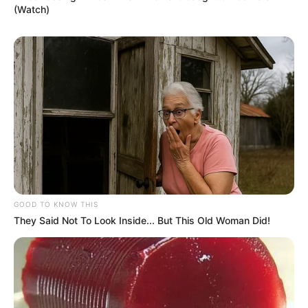
(Watch)
GOOD TO KNOW THIS
They Said Not To Look Inside... But This Old Woman Did!