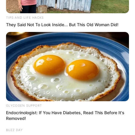
TIPS AND LIFE HACKS
They Said Not To Look Inside... But This Old Woman Did!
GLYCOGEN SUPPORT
Endocrinologist: If You Have Diabetes, Read This Before It's
Removed!
BUZZ DAY