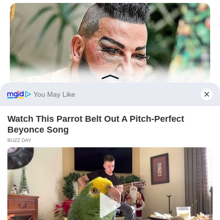
HEALTHYREHABCARE
He Was A Famous Actor Before His Plastic Surgery, Guess
Who He Is