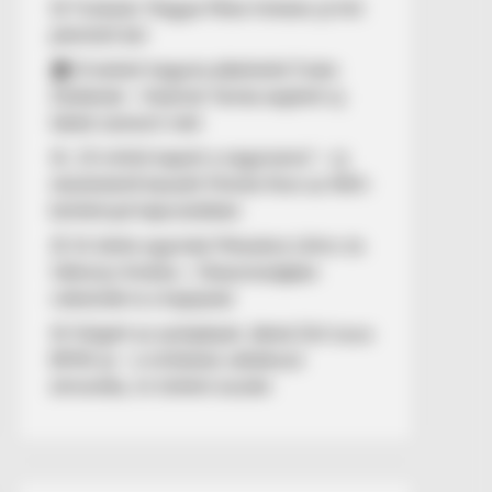
🚨 Fordulat: Magyar Péter hirtelen jó hírt
jelentett be!
🏠 El kellett hagynia albérletét Fodor
Zsókának – Kalamár Tamás segített új
lakást szerezni neki
🚨 „10 milliót kapott a nagymama” – új
részletekről beszélt Molnár Áron az NKA-
botránnyal kapcsolatban
🚢 Itt ölelte egymást Mészáros Lőrinc és
Várkonyi Andrea – Olaszországban
videózták le a hajójukat
🚨 Kiégett az autópályán Jákob Zoli luxus
BMW-je – a milliárdos vállalkozó
elmondta, mi történt ezután