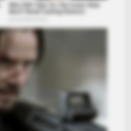
BRAINBERRIES
BRAIN
They Laughed At Her Curves—Now
17 
ay!
She's A Modeling Sensation
Chu