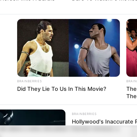
nni. Aki alárendeli magát a betegségnek, annak
 szeretett macskája, Gandalf támogatásával igyekszik
bor most megerősödve várja a következő orvosi
sor.
BRAINBERRIES
BRAIN
Did They Lie To Us In This Movie?
The
The
t eltávolítsanak a szervezetéből, megelőzve ezzel a
BRAINBERRIES
Hollywood's Inaccurate P
 neki ebben a nehéz időszakban. Kitartást művészúr, a
Inside
s