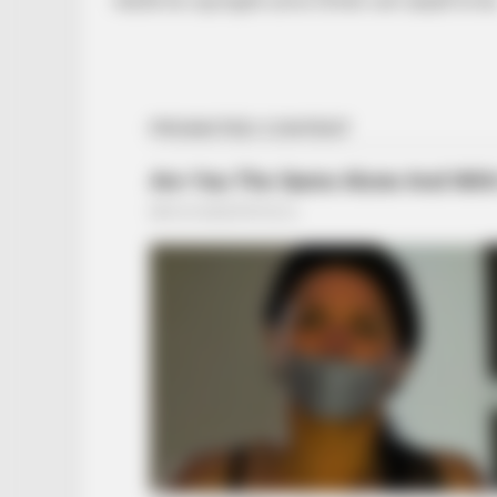
BRAINBERRIES
From Baddies To Sweethearts: 9 A
All!