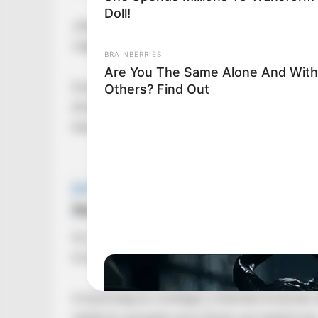
Doll!
„Nem törődök vele, sosem szabad komolyan ve
vége.”
BRAINBERRIES
Are You The Same Alone And With
Ezzel a hozzáállással, valamint a családja és
Others? Find Out
átvészelni a nehéz időszakokat. Reviczky Gá
beavatkozást, amelyre néhány hét múlva kerül 
Az orvosok célja, hogy minden kártékony dolgo
további betegségeket.
A közönség és a kollégái is kitartást kívánnak
nézők és rajongók szíve Önnel van! 🙏🙏Forrá