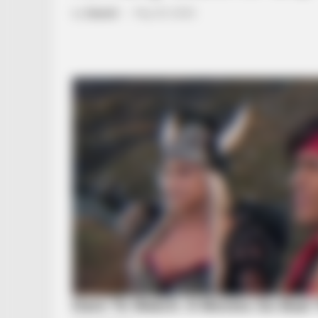
by
Szerző
•
May 20, 2025