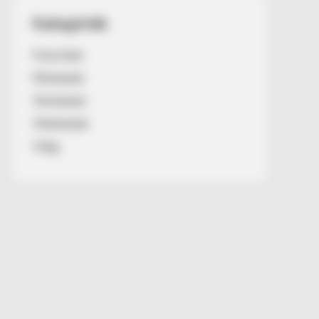
Kategóriák
Friss hírek
Művészek
Természet
Történetek
Világ