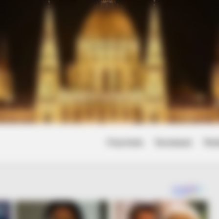
Friss hírek
Természet
Tört