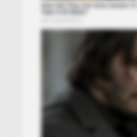
BRAINBERRIES
What Happened To Laura San
Giacomo? She's Still Stunning Tod