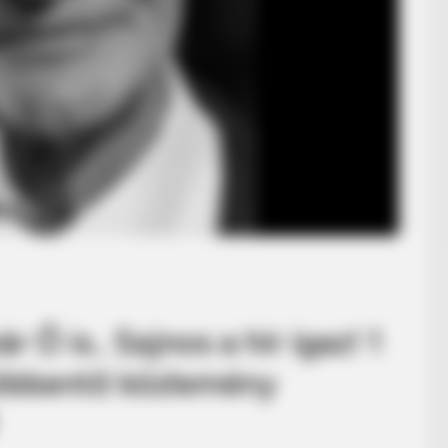
 Ő is.. Sajnos a hír igaz! 1
öbbentő közlemény