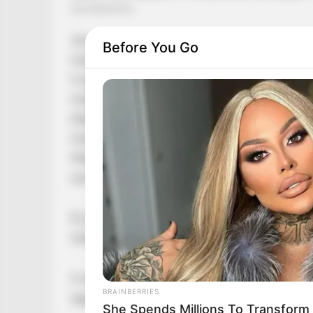
Это может быть опасно!
Before You Go
Herbeauty
5 продуктов, вызывающих гормональный сб
Herbeauty
Невкусный и отвратный: кофе, который давн
Herbeauty
Másfél perc múlva jöttem rá, hogy hívják. A 
neve meg egyáltalán nem jutott eszembe.
És kiderült, hogy a szívburkomon van egy str
nehézségek ellenére Reviczky Gábor nem enged
A színművész továbbra is aktívan részt vesz A 
BRAINBERRIES
együtt színésztársaival. Ahogy ő maga fogalm
She Spends Millions To Transform 