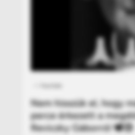
Posted
Friss hírek
in
Nem hisszük el, hogy már
perce érkezett a megd
Reviczky Gáborról 🕊️😢