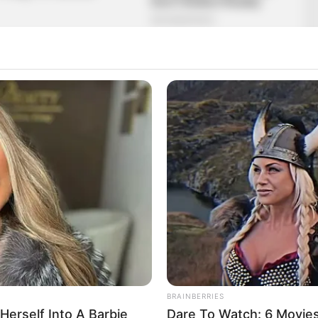
ой: мы едим их каждый день
о в черном списке
lányomnak csak a beceneve jutott eszembe, a fiam
eptococcusgóc – tette hozzá a színművész. A
i, hogy a betegsége uralja az életét.
mi kis falunk forgatásán, ahol jó kedélyűen játszik
BRAINBERRIES
azott:
Herself Into A Barbie
Dare To Watch: 6 Movie