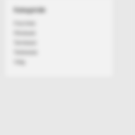
Kategóriák
Friss hírek
Művészek
Természet
Történetek
Világ