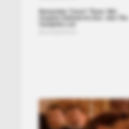
BUZZ DAY
Remember Albert? You Better Sit
Down Before You See Him Today
RADAR MEDIA