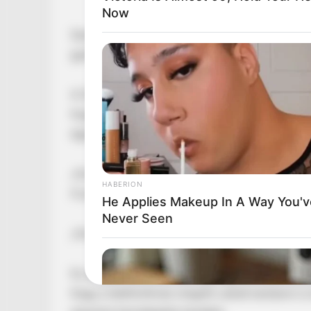
Now
Szokatlanul őszinte kijelentést tett Magyar P
győzelemre készül, hanem arra is, mi történik,
A 2026-os választások közeledtével egyre feszül
hogyan reagálnának a szereplők egy esetlege
egyértelművé tette: ő ezt a kérdést sem kerüli
„Ha Orbán nyerne, felhívnám”
HABERION
A politikus egyik mondata különösen nagy viss
He Applies Makeup In A Way You'v
Never Seen
„Ha Orbán nyerne, felhívnám.”
Ez a kijelentés nemcsak egy egyszerű protokol
hogy a telefonhívás mögött valódi tartalom is