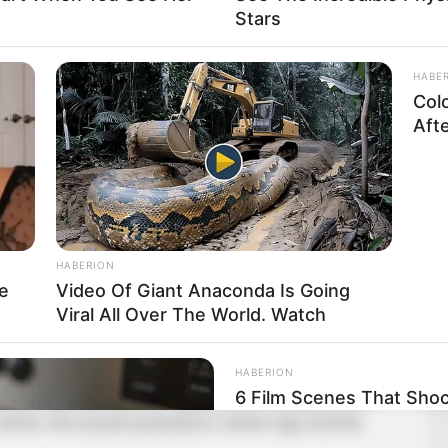
Stars
éter a közelgő választások kapcsán: nemcsak a
 ha veszít. És amit mondott, az sokakat meglepett.
HABE
Col
Aft
tebb a politikai légkör, de ritkán esik szó arról,
s vereségre. Magyar Péter azonban egy interjúban
 meg.
HABERION
zhangot váltott ki. Mint fogalmazott:
e
Video Of Giant Anaconda Is Going
Viral All Over The World. Watch
HABERION
láris lépést jelentene. Magyar Péter hangsúlyozta,
6 Film Scenes That Sho
 lenne: nem puszta gratuláció, hanem egy őszinte,