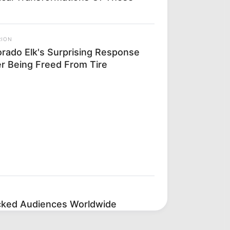
RION
orado Elk's Surprising Response
er Being Freed From Tire
cked Audiences Worldwide