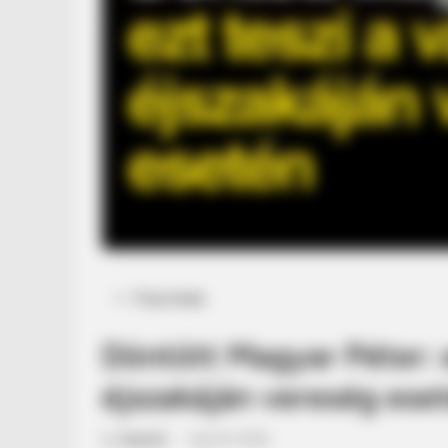
Posted
Friss hírek
in
Döntött Magyar Péter: e
éjszakáján vereség ese
by
Szerző
•
April 8, 2026