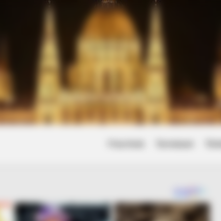
Friss hírek
Természet
Tört