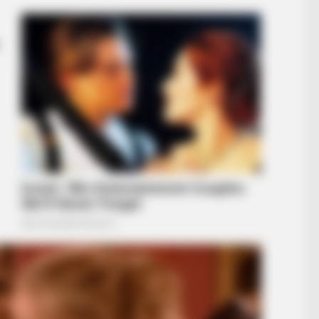
RADAR MEDIA
BUZZ 
11 Celebs' Natural Hair Colors — The
Thi
Truth Surprised Fans
Deb
BUZZ DAY
Eagle Catches Pet Bunn
Neighbor Did Next