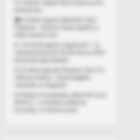
🚨 Fordulat: Magyar Péter hirtelen jó hírt
jelentett be!
🏠 El kellett hagynia albérletét Fodor
Zsókának – Kalamár Tamás segített új
lakást szerezni neki
🚨 „10 milliót kapott a nagymama” – új
részletekről beszélt Molnár Áron az NKA-
botránnyal kapcsolatban
🚢 Itt ölelte egymást Mészáros Lőrinc és
Várkonyi Andrea – Olaszországban
videózták le a hajójukat
🚨 Kiégett az autópályán Jákob Zoli luxus
BMW-je – a milliárdos vállalkozó
elmondta, mi történt ezután