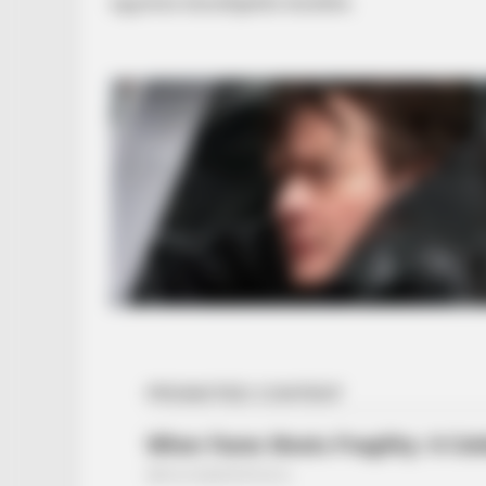
egyenes beszélgetés kezdete.
HABERION
What Happens If You Boil 2 Banan