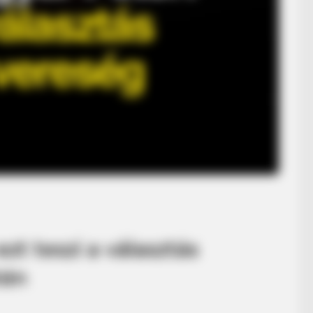
zt teszi a választás
tén