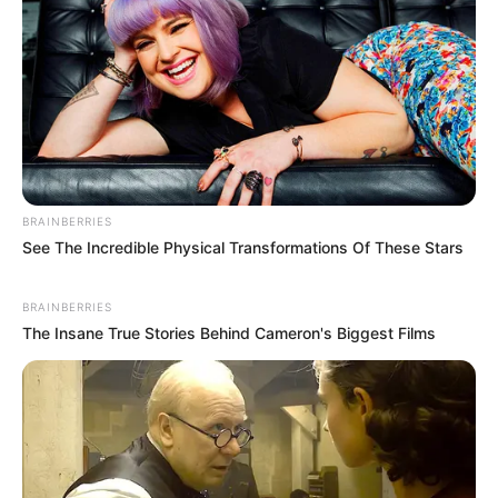
Legyetek kedvesek osszátok meg, hátha eljut
ahhoz a hölgyhöz és ezentúl kicsit más szemmel
nézi majd a világot!
Az alábbi gombok segítségével oszthatod meg a
cikket, ha fontosnak találod a mondanivalóját!
BRAINBERRIES
See The Incredible Physical Transformations Of These Stars
BRAINBERRIES
The Insane True Stories Behind Cameron's Biggest Films