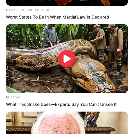
NAVY SEAL'S BUG IN GUIDE
Worst States To Be In When Martial Law Is Declared
BUZZDAY
What This Snake Does—Experts Say You Can't Unsee It