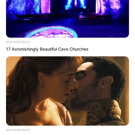
BRAINBERRIES
17 Astonishingly Beautiful Cave Churches
BRAINBERRIES
Szóval annak a „kedves” hölgynek üzenném, hogy