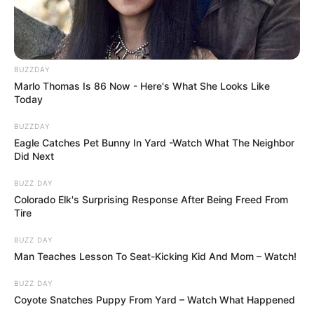
BUZZDAY
Marlo Thomas Is 86 Now - Here's What She Looks Like
Today
BUZZDAY
Eagle Catches Pet Bunny In Yard -Watch What The Neighbor
Did Next
BUZZ DAY
Colorado Elk's Surprising Response After Being Freed From
Tire
BUZZ DAY
Man Teaches Lesson To Seat-Kicking Kid And Mom – Watch!
BUZZ DAY
Coyote Snatches Puppy From Yard – Watch What Happened