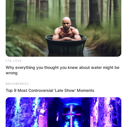
– Miért nem kocsival hordja a nyomorék gyerekét,
ahelyett, hogy feltartja itt a többi embert! – majd
felállt és elhagyta a buszt.
Hozzáteszem, pillanatok alatt felszálltunk. Nem
gondolom, hogy olyan sok időt raboltunk el a drága
idejéből.
CTA LOVE
Why everything you thought you knew about water might be
wrong
BRAINBERRIES
Top 9 Most Controversial 'Late Show' Moments