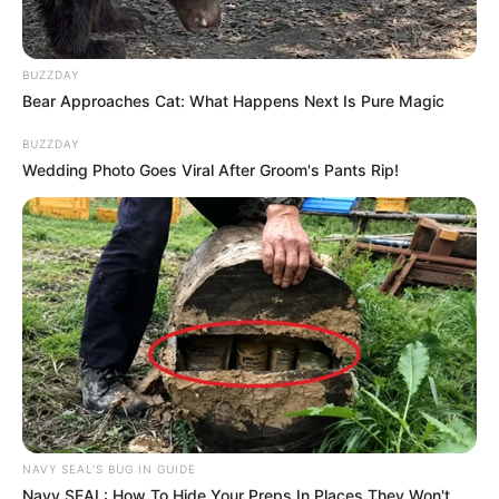
BUZZDAY
Bear Approaches Cat: What Happens Next Is Pure Magic
BUZZDAY
Wedding Photo Goes Viral After Groom's Pants Rip!
NAVY SEAL'S BUG IN GUIDE
Navy SEAL: How To Hide Your Preps In Places They Won't