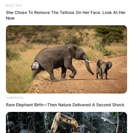
BUZZ DAY
She Chose To Remove The Tattoos On Her Face. Look At Her
Now
HABERION
Rare Elephant Birth—Then Nature Delivered A Second Shock