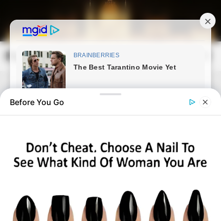
Skip
to
content
Magyarország Kincsei
Mai
Open
Men
Search
Before You Go