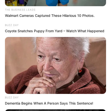
THE BUSINESS LEADS
Walmart Cameras Captured These Hilarious 10 Photos.
BUZZ DAY
Coyote Snatches Puppy From Yard – Watch What Happened
Nem korrupcióról, nem lopásról volt szó – hanem
adminisztratív elszámolási hibákról. Néhány számla
késve érkezett be, emiatt a hivatalos papírokban
eltérések mutatkoztak. Ezeket természetesen
lehetett volna tisztázni, de a legutóbbi eset már
egy nagyobb összeggel járt, és Bogdán attól
rettegett, hogy a sajtó ráveti magát a történetre.
BUZZ DAY
Dementia Begins When A Person Says This Sentence!
A forrás szerint nem tudta volna elviselni, ha