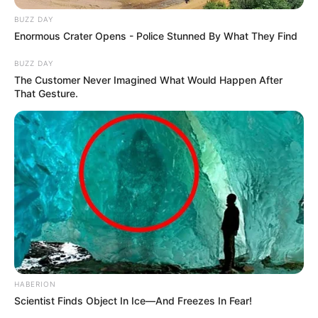
BUZZ DAY
Enormous Crater Opens - Police Stunned By What They Find
BUZZ DAY
The Customer Never Imagined What Would Happen After
That Gesture.
HABERION
Scientist Finds Object In Ice—And Freezes In Fear!