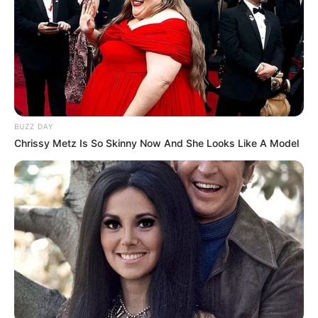
BUZZ DAY
Chrissy Metz Is So Skinny Now And She Looks Like A Model