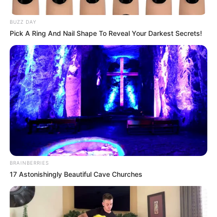
BUZZ DAY
Pick A Ring And Nail Shape To Reveal Your Darkest Secrets!
BRAINBERRIES
17 Astonishingly Beautiful Cave Churches
Posted
Friss hírek
in
5 éve ment el Cserdi