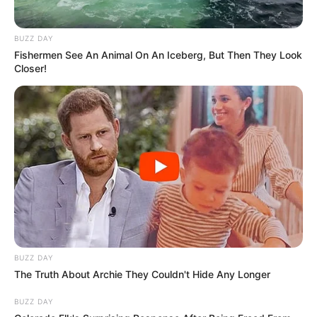
BUZZ DAY
Fishermen See An Animal On An Iceberg, But Then They Look
Closer!
BUZZ DAY
The Truth About Archie They Couldn't Hide Any Longer
BUZZ DAY