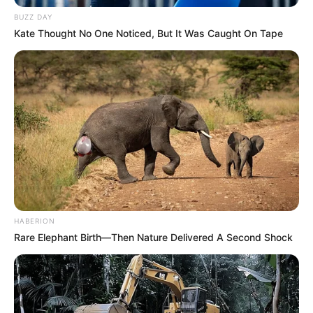
BUZZ DAY
Kate Thought No One Noticed, But It Was Caught On Tape
HABERION
Rare Elephant Birth—Then Nature Delivered A Second Shock