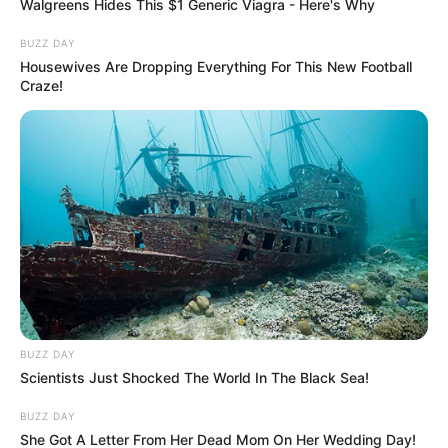
Walgreens Hides This $1 Generic Viagra - Here's Why
BUZZ DAY
Housewives Are Dropping Everything For This New Football
Craze!
BUZZ DAY
Scientists Just Shocked The World In The Black Sea!
BUZZ DAY
She Got A Letter From Her Dead Mom On Her Wedding Day!