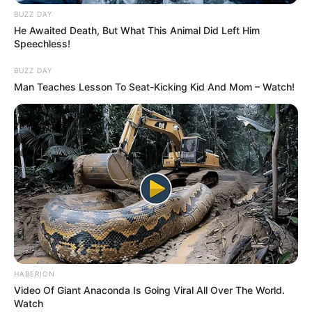
BUZZ DAY
He Awaited Death, But What This Animal Did Left Him
Speechless!
BUZZ DAY
Man Teaches Lesson To Seat-Kicking Kid And Mom – Watch!
HABERION
Video Of Giant Anaconda Is Going Viral All Over The World.
Watch