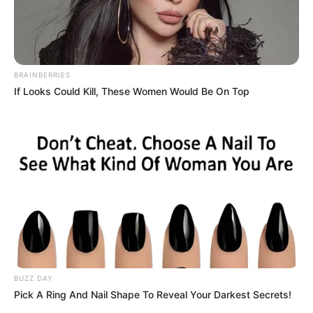
BRAINBERRIES
If Looks Could Kill, These Women Would Be On Top
Posted
Friss hírek
in
Elárulta! ÍGY segít a háttérből
volt férjének Varga Judit
by
Szerző
•
May 19, 2025
BUZZ DAY
Pick A Ring And Nail Shape To Reveal Your Darkest Secrets!