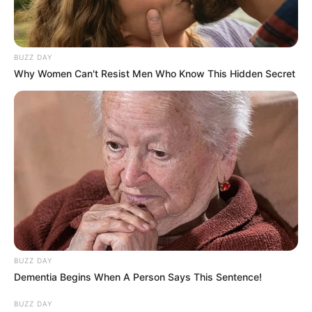
BUZZ DAY
Why Women Can't Resist Men Who Know This Hidden Secret
BUZZ DAY
Dementia Begins When A Person Says This Sentence!
BUZZ DAY