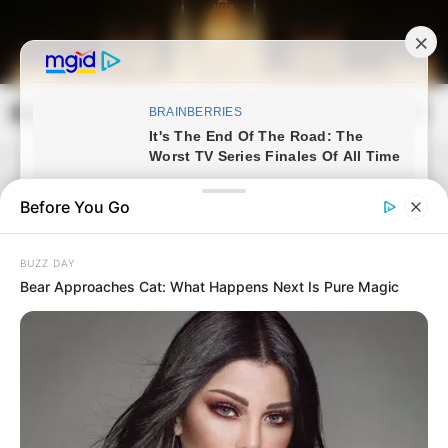
Skip
to
content
Magyarország Kincsei
Mai
Open
Men
Search
Before You Go
BUZZ DAY
Bear Approaches Cat: What Happens Next Is Pure Magic