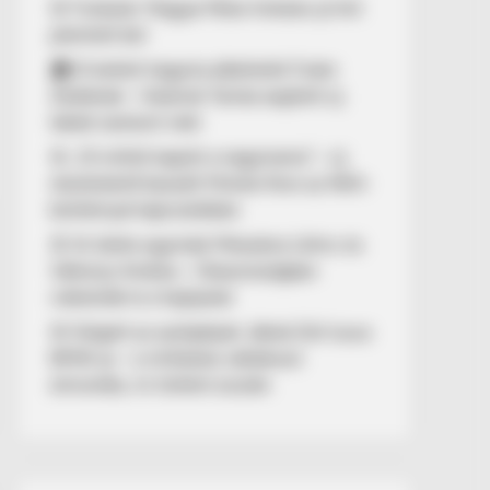
🚨 Fordulat: Magyar Péter hirtelen jó hírt
jelentett be!
🏠 El kellett hagynia albérletét Fodor
Zsókának – Kalamár Tamás segített új
lakást szerezni neki
🚨 „10 milliót kapott a nagymama” – új
részletekről beszélt Molnár Áron az NKA-
botránnyal kapcsolatban
🚢 Itt ölelte egymást Mészáros Lőrinc és
Várkonyi Andrea – Olaszországban
videózták le a hajójukat
🚨 Kiégett az autópályán Jákob Zoli luxus
BMW-je – a milliárdos vállalkozó
elmondta, mi történt ezután