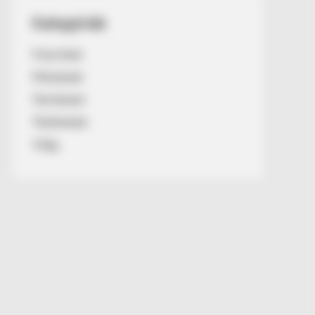
Kategóriák
Friss hírek
Művészek
Természet
Történetek
Világ