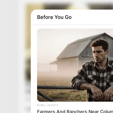
Before You Go
RURAL HEARTS
Lehullt a lepel: csalást kiáltanak a Séfek séf
Farmers And Ranchers Near Colum