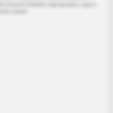
edett menüsorát értékelték a legmagasabbra, vagyis a
ntés született.
DIGESTIVE HEALTH US
niors Say These 3
The Hemorrhoids Secret
HABE
Col
Aft