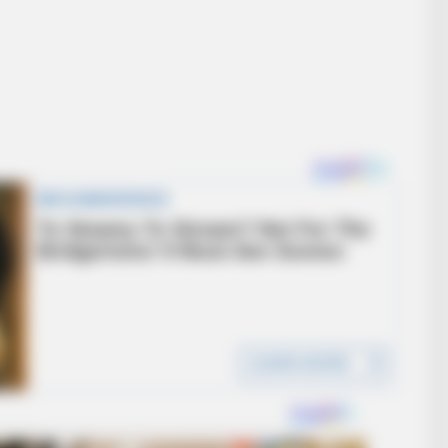
HABERION
Nicole Kidman Finally Admits What We
All Suspected