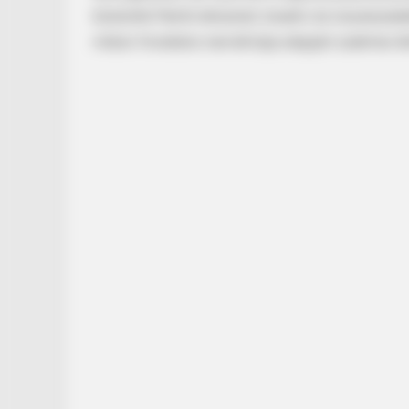
kóstolók Patrik letisztult, kreatív és összesz
műsor hivatalos narratívája alapján szakmai dö
NEURO SHARP
Cognitive Decline Begins When Se
Phrases. (See Which Ones)