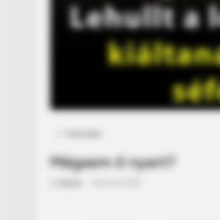
Posted
Friss hírek
in
Mégsem ő nyert?
by
Szerző
•
March 22, 2026