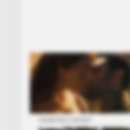
MEMORY HEALTH
The Popular Drink That's Silently
Destroying Your Brain Cells (Most
People Have It Daily)