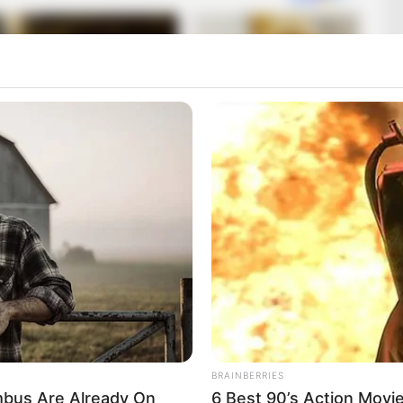
BRAINBERRIES
ében, sokan még most sem értik, miért nem Norbi nyert
bus Are Already On
6 Best 90’s Action Movi