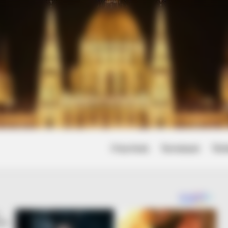
Friss hírek
Természet
Tört