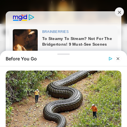
Skip
to
content
Magyarország Kincsei
Mai
Open
Men
Search
Before You Go