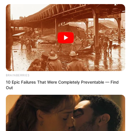
mondjam, hogy az a Mészáros Lőrinc, akit hosszú
évek fáradságos munkájával a sajtó és a különböző
rosszakarók az emberek elé tártak, az a Mészáros
Lőrinc a valóságban nem létezik. Annak a Mészáros
Lőrincnek egyszerűen nincs köze ahhoz az élő
emberhez, aki a férjem, akinek az érzelmi
intelligenciáját tanítani kéne, aki borzasztóan
higgadt és bölcs, és akit szeretnek és tisztelnek a
vele dolgozók.”
BRAINBERRIES
10 Epic Failures That Were Completely Preventable — Find
A magánéletükbe is bepillantást engedett, amikor a
Out
hétköznapokról beszélt, például a főzésről és az
otthoni szerepekről.