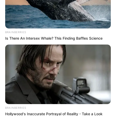
BRAINBERRIES
Is There An Intersex Whale? This Finding Baffles Science
BRAINBERRIES
Várkonyi Andrea szívből szólt a férjéről: „Olyan új
Hollywood's Inaccurate Portrayal of Reality - Take a Look