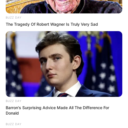
BUZZ DAY
The Tragedy Of Robert Wagner Is Truly Very Sad
BUZZ DAY
Barron's Surprising Advice Made All The Difference For
Donald
BUZZ DAY