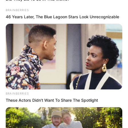
View this post on Instagram
BRAINBERRIES
46 Years Later, The Blue Lagoon Stars Look Unrecognizable
A post shared by Andrea Várkonyi (@varkonyiandrea_va)
BRAINBERRIES
These Actors Didn't Want To Share The Spotlight