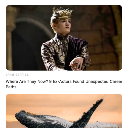
Posted
Történetek
in
Megható sorokkal köszöntötte
férjét Várkonyi Andrea – Így
beszélt Mészáros Lőrinc
születésnapján
BRAINBERRIES
by
Szerző
•
March 5, 2026
Where Are They Now? 9 Ex-Actors Found Unexpected Career
Paths