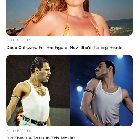
A megszólításokról is elárult egy személyes
részletet:
„Nyilvánosan Lőrincnek vagy a férjemnek hívom őt,
odahaza Szívemnek, ő meg Életemnek becéz.”
BRAINBERRIES
Once Criticized For Her Figure, Now She's Turning Heads
BRAINBERRIES
Did They Lie To Us In This Movie?