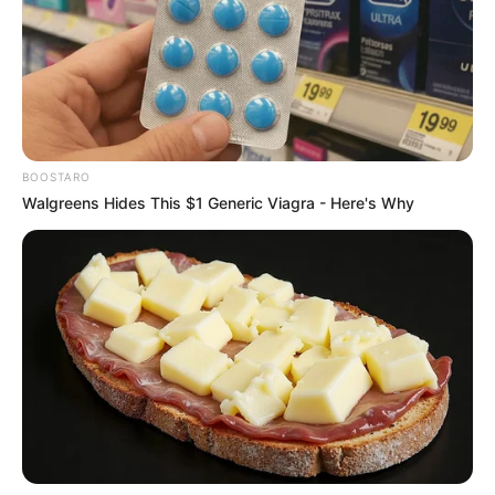
és a pszichológiai profilok alapján azt állítják, hogy
ha nem fogják el, további életek kerülhettek volna
veszélybe. A kamerafelvételek, a DNS-nyomok és a
lefoglalt telefonok tartalma egyértelmű
bizonyítékokat adtak a kezükbe – még akkor is, ha a
férfi mindvégig kitartott amellett, hogy ártatlan.
BOOSTARO
Walgreens Hides This $1 Generic Viagra - Here's Why
A fordulatot azonban nemcsak a nyomozás, hanem
a jogi háttér változása is hozta.
Florida állam új
törvényt fogadott el
, amely szerint kiemelt
gyilkossági ügyekben az illegális bevándorlókra is
kiszabható a halálbüntetés. Ez különösen
hangsúlyossá vált annak fényében, hogy Zs. Zsolt
„
jogellenesen tartózkodott az Egyesült
Államokban, álnéven bujkált
”, mert egy korábbi
rablás miatt elrendelt házi őrizetből szökött meg. A