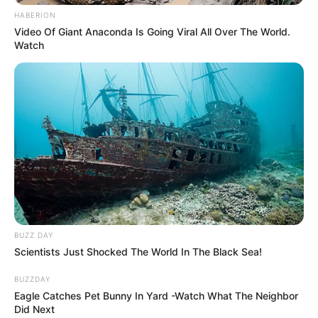
HABERION
Video Of Giant Anaconda Is Going Viral All Over The World.
Watch
BUZZ DAY
Scientists Just Shocked The World In The Black Sea!
BUZZDAY
A fordulatot azonban nemcsak a nyomozás, hanem
Eagle Catches Pet Bunny In Yard -Watch What The Neighbor
Did Next
a jogi háttér változása is hozta.
Florida állam új