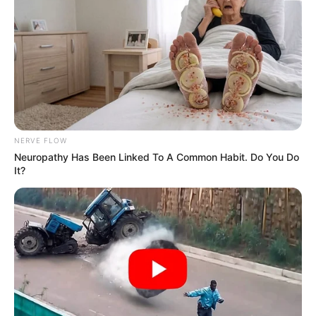
Posted
Friss hírek
in
Méreginjekcióval végezhetik ki a
floridai magyar sorozatgyilkost
by
Szerző
•
March 5, 2026
NERVE FLOW
Neuropathy Has Been Linked To A Common Habit. Do You Do
Méreginjekció várhat a floridai
It?
magyar sorozatgyilkosra – új
részletek derültek ki az ügyből