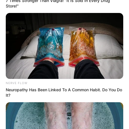
7 Times Stronger Than Viagra! "It Is Sold In Every Drug
áldozatai családjaitól…
”
Store!"
A jogi képviselő szerint az anya csak
az
ítélethirdetés után láthatja a fiát
, mert a konzuli
segítség is csak akkor aktiválható – addig sem
anyagi lehetőség, sem jogi lehetőség nem nyílt a
találkozóra.
Halálos ítélet: méreginjekció
vagy életfogytiglan
NERVE FLOW
Neuropathy Has Been Linked To A Common Habit. Do You Do
A floridai ügyvéd beszámolója alapján, ha a
It?
bíróság bűnösnek találja, „
halálos ítélet esetén
méreginjekcióval végezhetik ki a magyar férfit
”,
míg a legenyhébb kiszabható büntetés is
életfogytiglani fegyház.