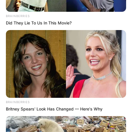
BRAINBERRIES
Did They Lie To Us In This Movie?
BRAINBERRIES
Britney Spears' Look Has Changed — Here's Why