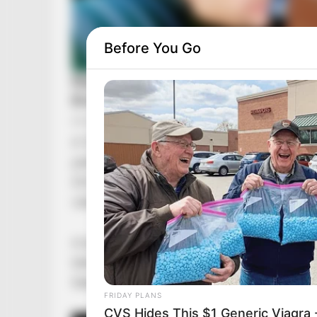
Before You Go
A Tisza Párt elnöke jelezte, hogy némi csúszá
jelöltaspiránsait. Az élő bejelentkezést eredeti
20:00-kor kerül fel a videó Magyar Péter csato
választókerületenként töltik fel a párt Faceboo
A körzeti oldalak linkjei a magyartisza.hu/jelol
látható „bezöldülő” jelzés azt mutatja, hogy az
felkerültek. Cikkünk frissül! Alább megtekinthet
FRIDAY PLANS
CVS Hides This $1 Generic Viagra -