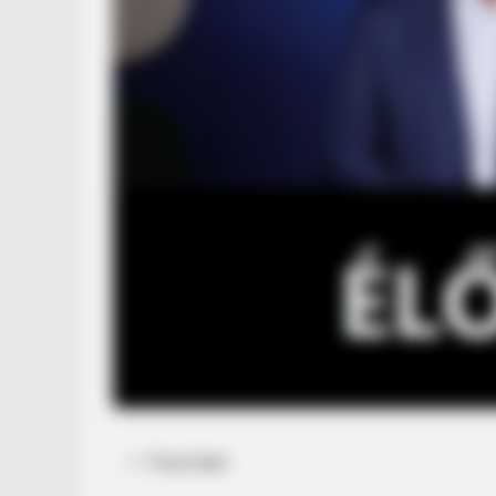
Posted
Friss hírek
in