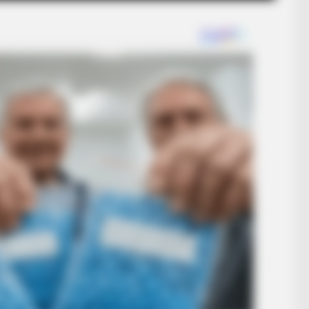
HABERION
What Happens If You Boi