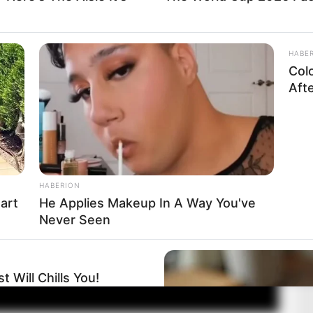
HABE
Col
Aft
HABERION
eart
He Applies Makeup In A Way You've
Never Seen
 Will Chills You!