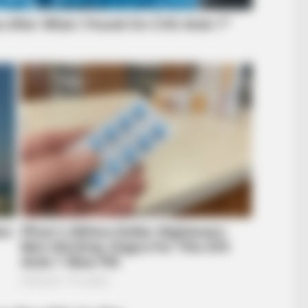
BUZZ DAY
RADA
Remember Albert? You Better Sit
11 
Down Before You See Him Today
Tru
BUZZ DAY