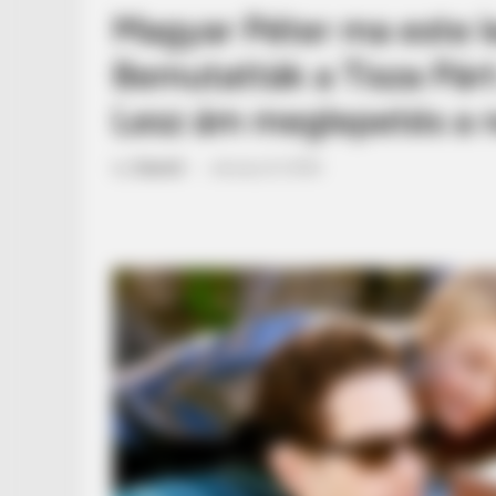
Magyar Péter ma este 
Bemutatták a Tisza Párt 
Lesz ám meglepetés a 
by
Szerző
•
January 8, 2026