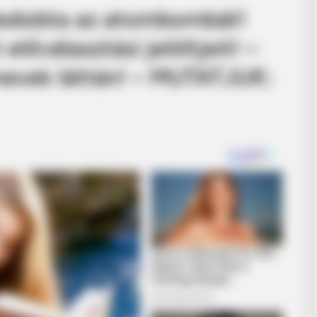
ledobta az atombombát!
előválasztási jelöltjeit! –
nevek láttán! – MUTATJUK: