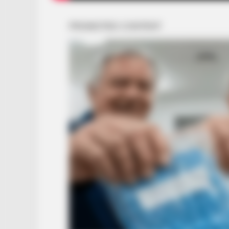
HABERION
6 Film Scenes That Shocked
Audiences Worldwide