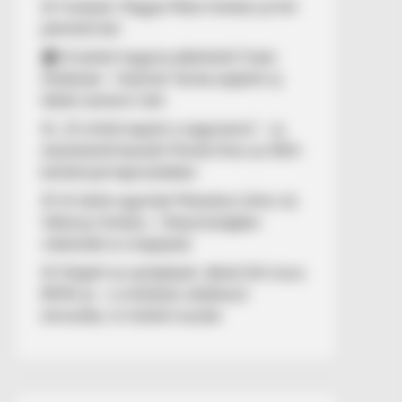
🚨 Fordulat: Magyar Péter hirtelen jó hírt
jelentett be!
🏠 El kellett hagynia albérletét Fodor
Zsókának – Kalamár Tamás segített új
lakást szerezni neki
🚨 „10 milliót kapott a nagymama” – új
részletekről beszélt Molnár Áron az NKA-
botránnyal kapcsolatban
🚢 Itt ölelte egymást Mészáros Lőrinc és
Várkonyi Andrea – Olaszországban
videózták le a hajójukat
🚨 Kiégett az autópályán Jákob Zoli luxus
BMW-je – a milliárdos vállalkozó
elmondta, mi történt ezután