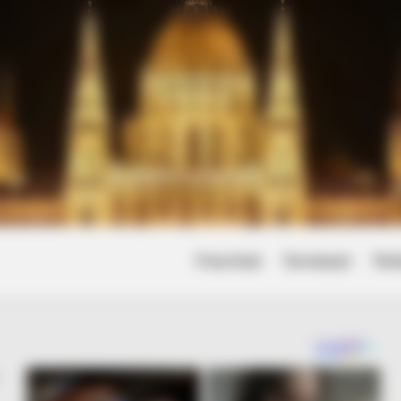
Friss hírek
Természet
Tört