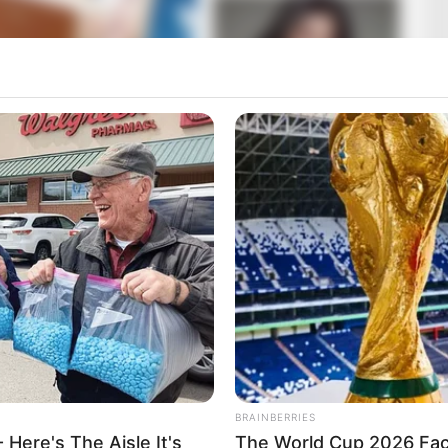
ssal teszik közzé a 2026-os országgyűlési választás
leg 19 órára, majd „18 óra utánra” ígérték, végül
rnájára. A videót követően a jelölteket
k-oldalaira.
tallitas oldalon érhetők el. Az oldalon a körzeteknél
 adott választókerület jelöltjeinek adatai már
ő a hivatalos felvétel, a beelentésről:
BRAINBERRIES
 Here's The Aisle It's
The World Cup 2026 Fact