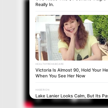
Really In.
HEALTHYREHABCARE
Victoria Is Almost 90, Hold Your H
When You See Her Now
HABERION
Lake Lanier Looks Calm, But Its Past