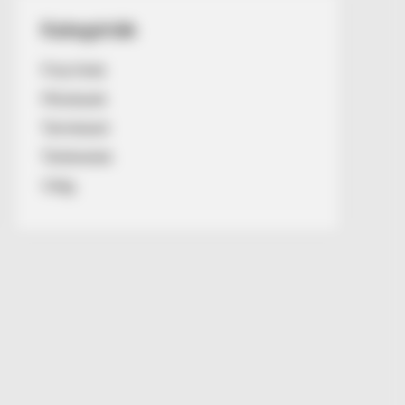
Kategóriák
Friss hírek
Művészek
Természet
Történetek
Világ