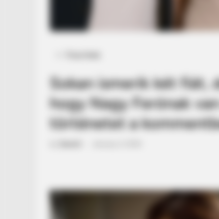
Posted
Friss hírek
in
Sokan ismerik két fiát,
hogy Nagy Ferónak van e
történetet a kommentbe
by
Szerző
•
January 2, 2026