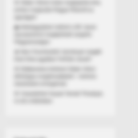
🚨 Orbán Viktort óriási meglepetés érte,
amikor megtudta Magyar Péterről az
igazságot!
🌊 Aláírásgyűjtést indított a DK: dunai
duzzasztómű megépítését sürgetik
Magyarországon
🔥 Nem finomkodott: keményen reagált
Dúró Dóra ügyében Felföldi József!
🚨 Döbbenetes történet Orbán Viktor
állítólagos megtámadásáról – különös
részleteket emlegetnek
🚨 Visszatérhet Sulyok Tamás? Mutatjuk,
mi áll a háttérben