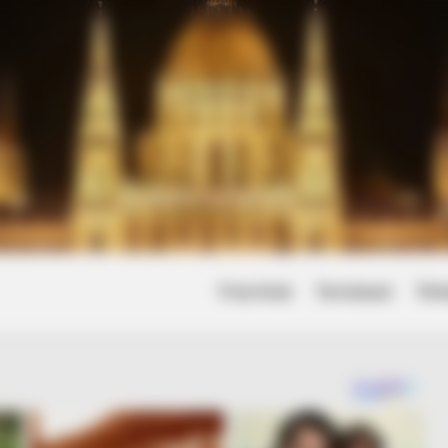
Friss hírek
Természet
Tört