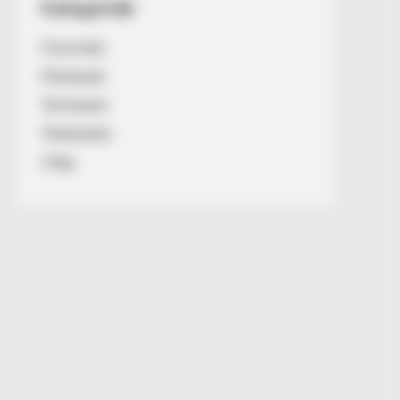
Kategóriák
Friss hírek
Művészek
Természet
Történetek
Világ