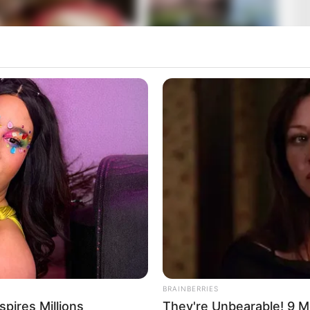
ják, hogy Nagy Ferónak van egy lánya is 💥🎤
BRAINBERRIES
ires Millions
They're Unbearable! 9 M
 Beatrice frontembere, a „nemzet csótánya” –