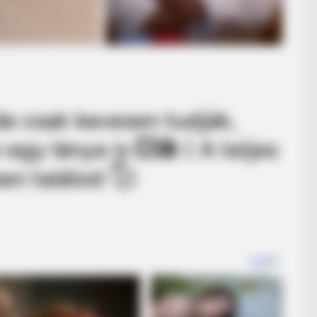
 de csak kevesen tudják,
gy lánya is 💥🎤 ( A teljes
n találod 👇)