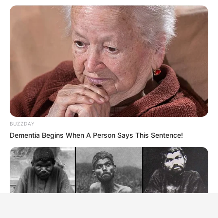
BUZZDAY
Dementia Begins When A Person Says This Sentence!