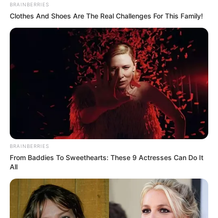
BRAINBERRIES
a Volkswagen sofőrje karácsonyfa vásárlás után
Clothes And Shoes Are The Real Challenges For This Family!
tartott hazafelé, amikor bekövetkezett a tragédia.
A rendőrség igazságügyi
BRAINBERRIES
From Baddies To Sweethearts: These 9 Actresses Can Do It
All