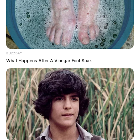
BUZZDAY
What Happens After A Vinegar Foot Soak