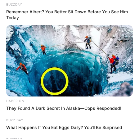
BUZZDAY
Remember Albert? You Better Sit Down Before You See Him
Today
HABERION
They Found A Dark Secret In Alaska—Cops Responded!
BUZZ DAY
What Happens If You Eat Eggs Daily? You'll Be Surprised