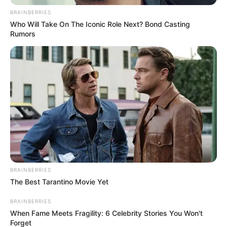
BRAINBERRIES
Who Will Take On The Iconic Role Next? Bond Casting
Rumors
BRAINBERRIES
The Best Tarantino Movie Yet
BRAINBERRIES
When Fame Meets Fragility: 6 Celebrity Stories You Won't
Információk szerint a vétlen sofőr karácsonyfával
Forget