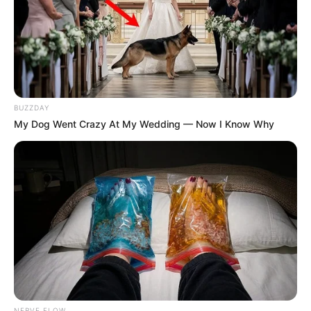
BUZZDAY
My Dog Went Crazy At My Wedding — Now I Know Why
NERVE FLOW