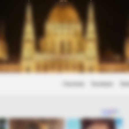
Friss hírek
Természet
Tört