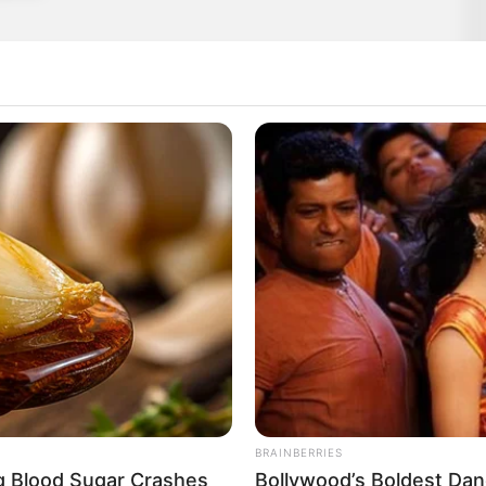
Barna.
BRAINBERRIES
ng Blood Sugar Crashes
Bollywood’s Boldest Dan