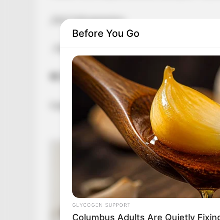
„Peti! Felfoghatatlan
Before You Go
. Máris hiányzol. A stúdiók üresebbek nélküled
🖤🥹” – írta kommentben
Fekete-fehér képpel búcsúzik barátjától Pély 
GLYCOGEN SUPPORT
Columbus Adults Are Quietly Fixi