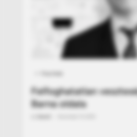
Posted
Friss hírek
in
Felfoghatatlan vesztes
Barna oldala
by
Szerző
•
December 15, 2025