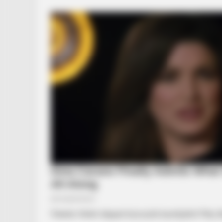
Fekete-fehér képpel búcsúzik barátjától Pély 