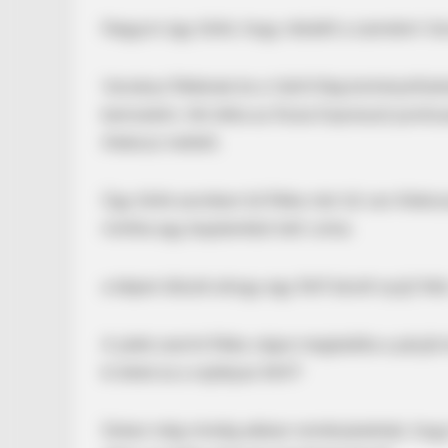
Nagyon úgy tűnik, hogy rátalált a szerelem Va
Varsányi Rékának és a ValóVilág botrányhősé
bemutatni. Aki látta az Ázsia Expresszt pontos
Alekosz mellett.
Úgy tűnik azonban túl Réka már túl van Alekos
mintha egy bejelentést tett volna:
a képen látszik ahogy egy férfi kávét nyújt fel
A jelek szerint Réka végre megtalálta a párját
ki lehet ez a rejtélyes férfi?
Sokan még mindig abban reménykednek, hogy K