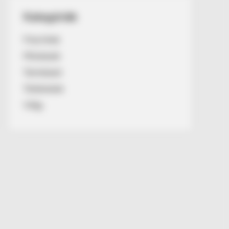
Kategóriák
Friss hírek
Művészek
Természet
Történetek
Világ