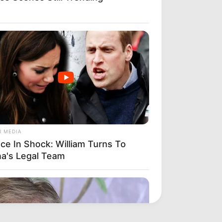
R MEDIA
ace In Shock: William Turns To
na's Legal Team