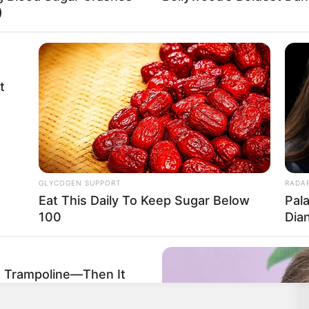
)
t
Barna.
GLYCOGEN SUPPORT
RADA
Eat This Daily To Keep Sugar Below
Pal
100
Dia
A Trampoline—Then It