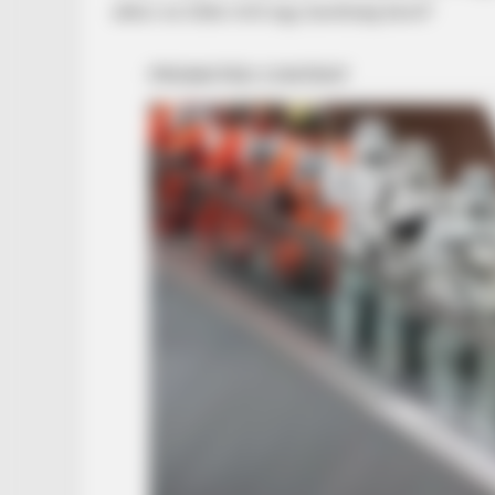
akkor ez több mint egy barátság kávé?
BUZZ DAY
Chrissy Metz Is So Skinny Now An
She Looks Like A Model