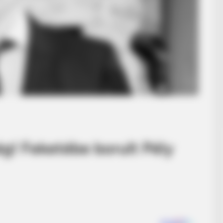
ég! Feketébe borult Pély