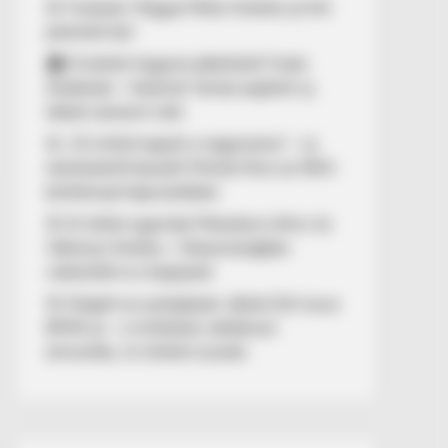
🚨 Fordulat: Magyar Péter hirtelen jó hírt
jelentett be!
🏠 El kellett hagynia albérletét Fodor
Zsókának – Kalamár Tamás segített új
lakást szerezni neki
🚨 „10 milliót kapott a nagymama” – új
részletekről beszélt Molnár Áron az NKA-
botránnyal kapcsolatban
🚢 Itt ölelte egymást Mészáros Lőrinc és
Várkonyi Andrea – Olaszországban
videózták le a hajójukat
🚨 Kiégett az autópályán Jákob Zoli luxus
BMW-je – a milliárdos vállalkozó
elmondta, mi történt ezután