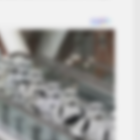
STARS ARE MADE
d
News For Jenna Bush Hager, 43. She
Has Been Confirmed To Be...!