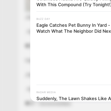
With This Compound (Try Tonight!
„Peti! Felfoghatatlan
BUZZ DAY
Eagle Catches Pet Bunny In Yard -
Watch What The Neighbor Did Nex
. Máris hiányzol. A stúdiók üresebbek nélküled
🖤🥹” – írta kommentben.
Fekete-fehér képpel búcsúzik barátjától Pély 
„Peti! Felfoghatatlan
. Máris hiányzol. A stúdiók üresebbek nélküled
RADAR MEDIA
Suddenly, The Lawn Shakes Like 
🖤🥹” – írta kommentben.
Bursts Open