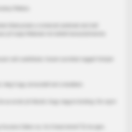
rsányi Rékára.
nek Alekosznak a románcát senkinek nem kell
an jól tudja Rékának min kellett keresztülmennie
szal való szakításán, hiszen szombat reggeli fotóján
GAMES WAKA
Tragedy Of Paul McCart
To Be...!
é, még ő egy szívecskét tart a kezében.
BUZZ 
 és az arcán jól látszik, hogy nagyon boldog. De vajon
He 
Sho
ucsera Gábor az. Az ő keze lenne? És ha igen,