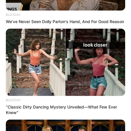
BUZZDAY
We’ve Never Seen Dolly Parton's Hand, And For Good Reason
BUZZDAY
“Classic Dirty Dancing Mystery Unveiled—What Few Ever
Knew"