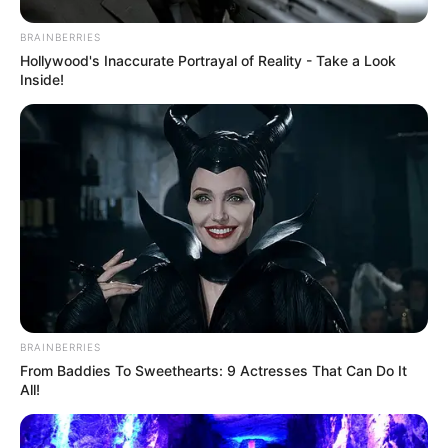
BRAINBERRIES
Hollywood's Inaccurate Portrayal of Reality - Take a Look
Inside!
BRAINBERRIES
From Baddies To Sweethearts: 9 Actresses That Can Do It
All!