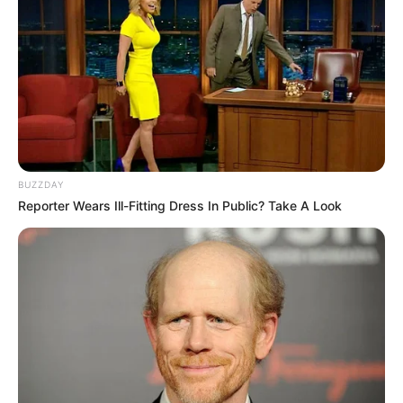
A nyugati világban közismert, hogy az
egészségügyi intézmények elé babamentő
inkubátorokat helyeznek ki. Ez azért hasznos, mert
ha a szülők olyan helyzetben vannak, hogy nem
BUZZDAY
tudják felnevelni a gyermeküket, mégis jó helyre
Reporter Wears Ill-Fitting Dress In Public? Take A Look
szeretnék adni, akkor ide tehetik a babát.
Egy floridai tűzoltóállomás babamenő inkubátort
helyezett ki az épület elé, hogy amennyiben egy
anya nehéz helyzetbe kerül, a helyes döntést
hozhassa. Egy ismeretlen édesanya ezt a nehéz
döntést hozta meg: bár életet adott gyönyörű
kislányának, a tűzoltóállomás inkubátorába