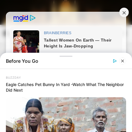
Skip
to
content
Magyarország Kincsei
Mai
Open
Men
Search
Before You Go
BUZZDAY
Eagle Catches Pet Bunny In Yard -Watch What The Neighbor
Did Next