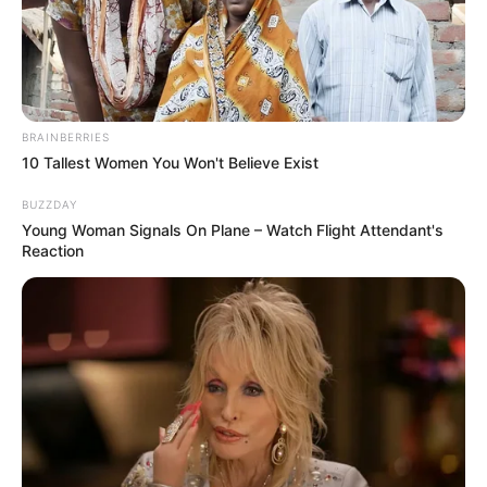
BRAINBERRIES
10 Tallest Women You Won't Believe Exist
BUZZDAY
Young Woman Signals On Plane – Watch Flight Attendant's
Reaction
Posted
Friss hírek
in
Újszülött kislányt találtak a
babamentő inkubátorban.
Sajnos…
by
Szerző
•
December 7, 2025