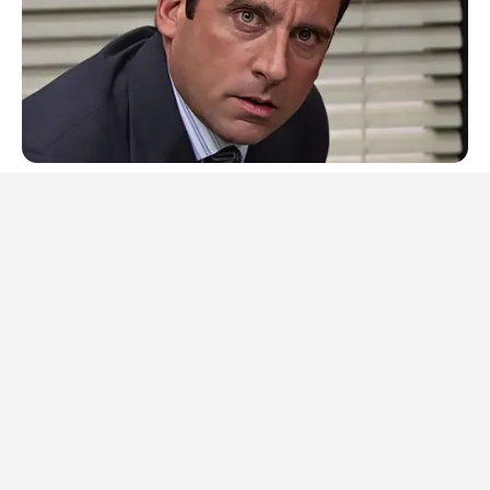
BRAINBERRIES
The Real Reason Steve Carell Left 'The Office'