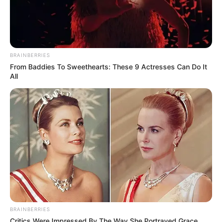
BRAINBERRIES
From Baddies To Sweethearts: These 9 Actresses Can Do It
All
BRAINBERRIES
Critics Were Impressed By The Way She Portrayed Grace