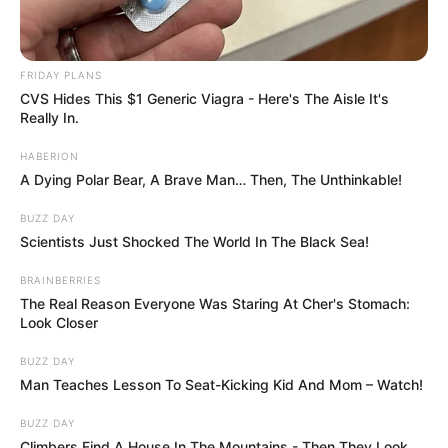
FRIDAY PLANS
CVS Hides This $1 Generic Viagra - Here's The Aisle It's
Really In.
HABERION
A Dying Polar Bear, A Brave Man… Then, The Unthinkable!
BUZZ DAY
Scientists Just Shocked The World In The Black Sea!
BRAINBERRIES
The Real Reason Everyone Was Staring At Cher's Stomach:
Look Closer
BUZZ DAY
Man Teaches Lesson To Seat-Kicking Kid And Mom – Watch!
BUZZ DAY
Climbers Find A House In The Mountains - Then They Look