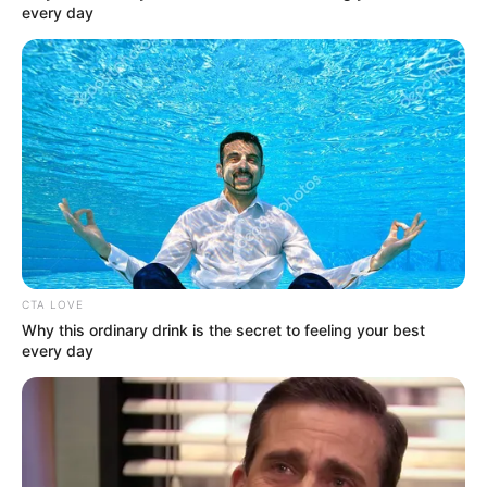
találtam megoldást
every day
by
Szerző
•
May 11, 2025
CTA LOVE
Why this ordinary drink is the secret to feeling your best
every day