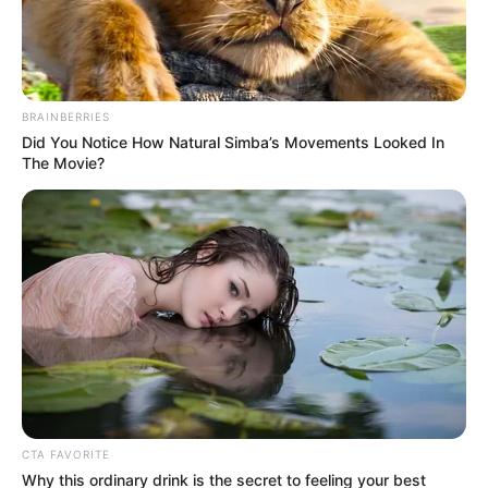
BRAINBERRIES
Did You Notice How Natural Simba’s Movements Looked In
The Movie?
Posted
Történetek
in
Miután a lányom megkérte, hogy
ne vegyek ételt a hűtőjükből,
annak ellenére, hogy minden
nap segítettem az unokámmal,
CTA FAVORITE
Why this ordinary drink is the secret to feeling your best