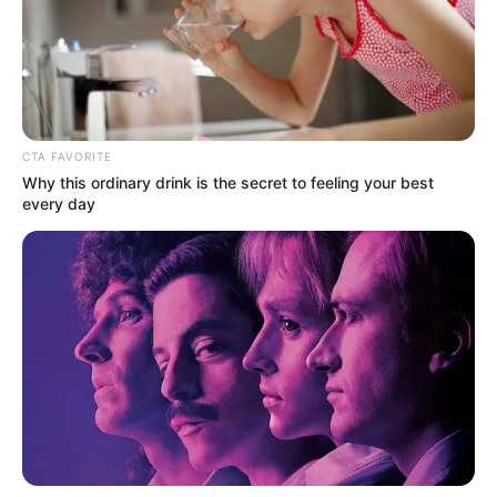
CTA FAVORITE
Why this ordinary drink is the secret to feeling your best
every day
– Értem – válaszolta. – De hozhatnál magaddal
ennivalót. Ez nem egy kávézó.
Éreztem, ahogy összeszorul bennem minden. Nem
az étel miatt, hanem ahogyan ezt kimondta.
Este sokáig gondolkodtam. Reggel pedig felhívtam