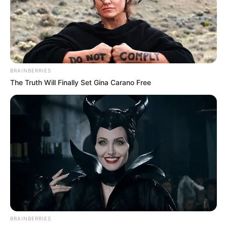
néha ki kell mondani az érzéseinket – nem
sértődésből, hanem a kölcsönös megértésért.
Még mindig teljes szívemből szeretem az
unokámat. De néha, hogy megőrizzük a családi
BRAINBERRIES
melegséget, vissza kell lépnünk egyet – és
The Truth Will Finally Set Gina Carano Free
hagynunk kell, hogy mások is felismerjék az
értékünket.
BRAINBERRIES