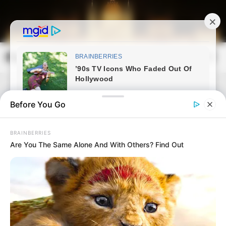
Skip
to
content
Magyarország Kincsei
Mai
Open
Men
Search
Before You Go
BRAINBERRIES
Are You The Same Alone And With Others? Find Out