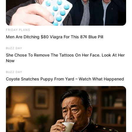
FRIDAY PLANS
Men Are Ditching $80 Viagra For This 87¢ Blue Pill
BUZZ DAY
She Chose To Remove The Tattoos On Her Face. Look At Her
Now
BUZZ DAY
Coyote Snatches Puppy From Yard – Watch What Happened