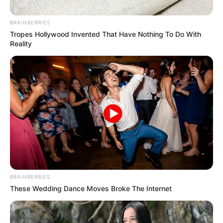
BRAINBERRIES
Tropes Hollywood Invented That Have Nothing To Do With
Reality
Posted
Friss hírek
in
MOST ÉRKEZETT! BEVITTÉK A
MÉLYÜTÉST..! KÉSZ, VÉGE!
BRAINBERRIES
MAGYAR PÉTERNEK
These Wedding Dance Moves Broke The Internet
BEFELLEGZETT – DRÁMAI
RÉSZLETEK: