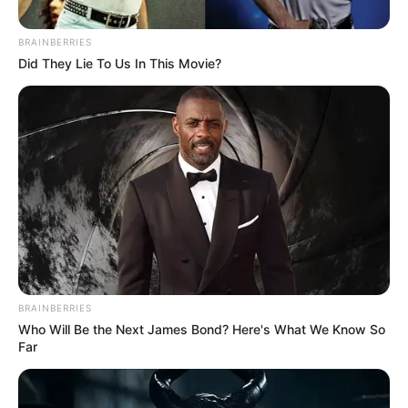
BRAINBERRIES
Did They Lie To Us In This Movie?
BRAINBERRIES
Who Will Be the Next James Bond? Here's What We Know So
Far