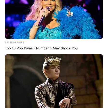
számos hivatalos rendezvényen jelen voltak a
miniszterrel, ahol a férje is vele volt. Az ilyen
alkalmak során gyakran előfordult, hogy a
miniszterről előnytelen, míg a Magyarról előnyös
képek mentek ki, természetesen Magyar
nyomására. A miniszter forrásunk szerint ezeket a
BRAINBERRIES
gerillaakciókat azért hagyta, mert meg akarta
Top 10 Pop Divas - Number 4 May Shock You
kímélni önmagát és a stábját is Magyar Péter
hisztijétől, ami több mint kellemetlen volt mindenki
számára.
Láttam miniszter asszonyon, hogy feszélyezve érzi
magát a férje viselkedése miatt és egyszerűbbnek
érezte, ha ráhagy dolgokat, hogy elkerüljön egy
nagyobb hisztériát és a kollégáival szembeni
további atrocitásokat” – mondta.