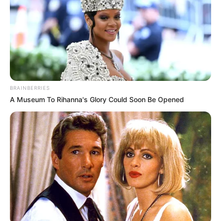
Júliának nevezték őket. Éva a lapnak elmondta,
hogy amikor elkezdett az Igazságügyi Minisztérium
sajtóosztályán dolgozni,
Varga Juditot egy nagy munkabírású, a kollégáival
közvetlen kapcsolatot ápoló embernek ismerte
BRAINBERRIES
meg, ám már mikor a tárcához került, újdonsült
A Museum To Rihanna's Glory Could Soon Be Opened
kollégái rögtön óva intették, hogy az akkori férjével
vigyázni kell.
Míg Varga Juditot egy két lábbal a földön járó,
következetes, ugyanakkor emberséges vezetőnek
ismertem meg, addig a volt férjét egy fennhéjázó
életet élő személynek tartottam, akiben folyton
munkált a szereplési vágy, minden mozdulata arra
irányult, hogy a reflektorfényben legyen” –