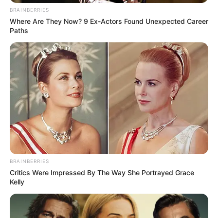
BRAINBERRIES
Where Are They Now? 9 Ex-Actors Found Unexpected Career
Paths
BRAINBERRIES
Critics Were Impressed By The Way She Portrayed Grace
Kelly
Le kellett a külföldi utat mondani miatta: Éva arról
is beszélt a Mandinernek, hogy előfordult egyszer