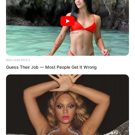
by
Szerző
•
December 4, 2025
BRAINBERRIES
Guess Their Job — Most People Get It Wrong