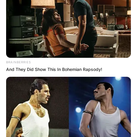
BRAINBERRIES
And They Did Show This In Bohemian Rapsody!