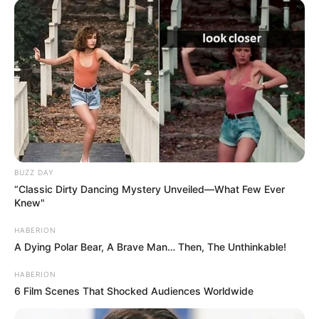
BUZZ DAY
“Classic Dirty Dancing Mystery Unveiled—What Few Ever
Knew"
HABERION
A Dying Polar Bear, A Brave Man… Then, The Unthinkable!
HABERION
6 Film Scenes That Shocked Audiences Worldwide