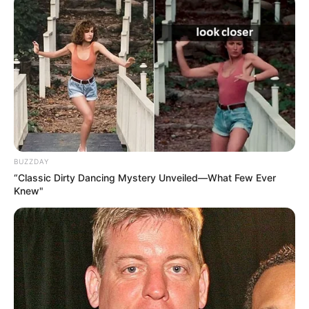
BUZZDAY
“Classic Dirty Dancing Mystery Unveiled—What Few Ever
Knew"