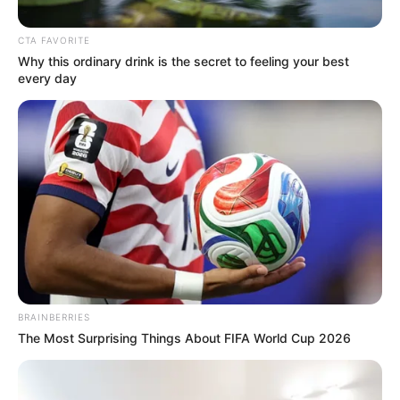
CTA FAVORITE
Why this ordinary drink is the secret to feeling your best
every day
Posted
Friss hírek
in
Molnár Áron nyílt levélben
szólította fel Kapu Tibort: „Ne
BRAINBERRIES
The Most Surprising Things About FIFA World Cup 2026
tolja a Fidesz szekerét”
by
Szerző
•
December 4, 2025