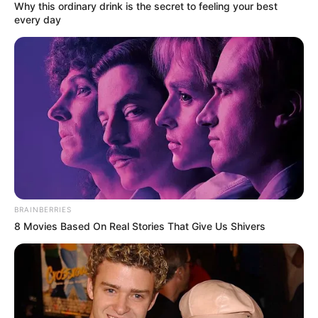
emelnek, aki egész életében az elesetteknek
Why this ordinary drink is the secret to feeling your best
every day
segített.”
BRAINBERRIES
8 Movies Based On Real Stories That Give Us Shivers