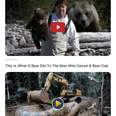
BUZZDAY
This Is What A Bear Did To The Man Who Saved A Bear Cub