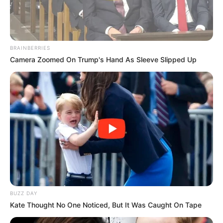
BRAINBERRIES
Camera Zoomed On Trump's Hand As Sleeve Slipped Up
BUZZ DAY
Kate Thought No One Noticed, But It Was Caught On Tape