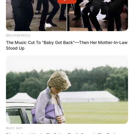
BRAINBERRIES
The Music Cut To "Baby Got Back"—Then Her Mother-In-Law
Stood Up
BUZZ DAY