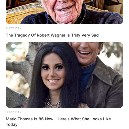
BUZZ DAY
The Tragedy Of Robert Wagner Is Truly Very Sad
BUZZ DAY
Marlo Thomas Is 86 Now - Here's What She Looks Like
Today