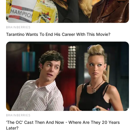
BRAINBERRIES
Tarantino Wants To End His Career With This Movie?
BRAINBERRIES
'The OC' Cast Then And Now - Where Are They 20 Years
Later?