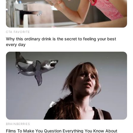
CTA FAVORITE
Why this ordinary drink is the secret to feeling your best
every day
Posted
Friss hírek
in
Magyar Péter elárulta, ki áll
mögötte valójában, na Ő rá soha
nem gondoltunk volna
BRAINBERRIES
Films To Make You Question Everything You Know About