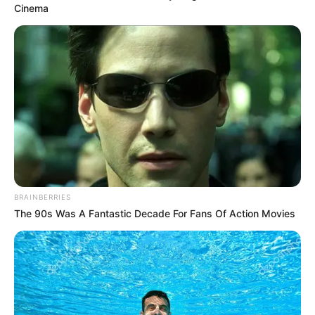
by
Szerző
•
November 26, 2025
Cinema
BRAINBERRIES
The 90s Was A Fantastic Decade For Fans Of Action Movies