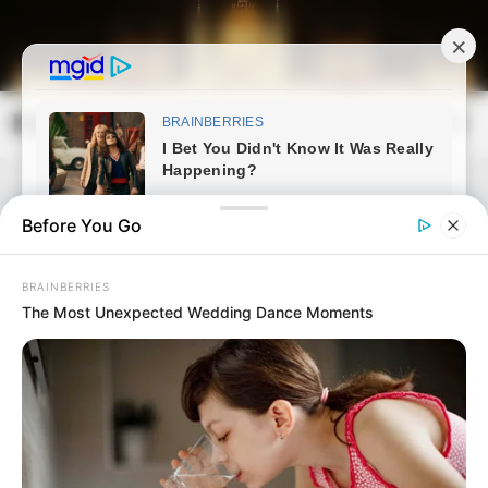
Skip
to
content
Magyarország Kincsei
Mai
Open
Men
Search
Before You Go
BRAINBERRIES
The Most Unexpected Wedding Dance Moments