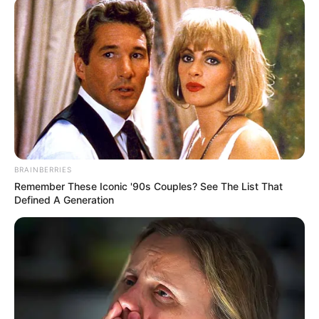
ne adjuk meg személyes vagy banki
információinkat ismeretleneknek.
Ezen felül, az intézet kiemelte, hogy ne fogadjuk el
azt, ha az ügyintéző átkapcsolná minket egy másik
kollégához, mert ez is egy általános csaló trükk
lehet. Az intézet végül hangsúlyozza, hogy
mindenkinek fontos, hogy óvatos legyen, és
szükség esetén hivatalos csatornákon keresztül
BRAINBERRIES
Remember These Iconic '90s Couples? See The List That
ellenőrizze az esetleges értesítéseket vagy
Defined A Generation
kéréseket