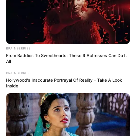
A Kibervédelmi Intézet felhívja a figyelmet arra,
hogy a Microsoft soha nem kezdeményez olyan
telefonhívásokat, melyek során személyes vagy
pénzügyi adatokat kérne, és nem nyújt technikai
segítséget sem a számítógép javításához.
BRAINBERRIES
From Baddies To Sweethearts: These 9 Actresses Can Do It
All
Az intézet által közölt adatok szerint az áldozatok
többsége nem hagyta magát becsapni, de voltak
BRAINBERRIES
olyanok is, akik a bankkártyaadatokat adták meg a
Hollywood's Inaccurate Portrayal Of Reality – Take A Look
Inside
csalóknak.