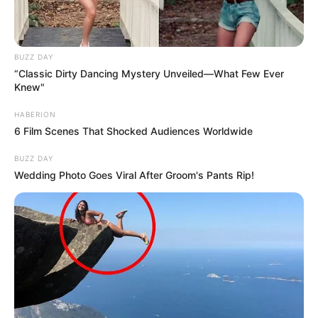
BUZZ DAY
“Classic Dirty Dancing Mystery Unveiled—What Few Ever
Knew"
HABERION
6 Film Scenes That Shocked Audiences Worldwide
BUZZ DAY
Wedding Photo Goes Viral After Groom's Pants Rip!