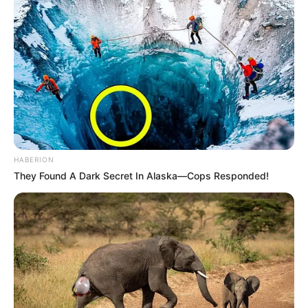
HABERION
They Found A Dark Secret In Alaska—Cops Responded!