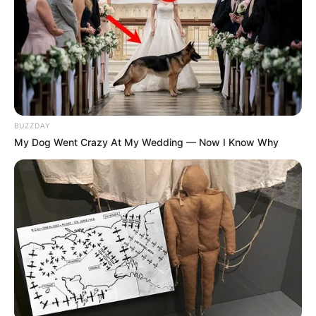
5
Időben jött a segíts
5
updates
Negyvenezer darazsat távolított el
available
„Összesen több mint negyvenezer darazsat
távolítottam el a házból. Ilyenkor néhány napig
BUZZDAY
még a hazatérő rovarok megjelennek, de aztán
My Dog Went Crazy At My Wedding — Now I Know Why
örökre megszűnik a probléma” – tette hozzá a
Vasárnapi Blikknek.
Nem visel védőruhát
A szakembert napi tíz-tizenkét helyre hívják az
egész országban. Kollégáival ellentétben ő
egyáltalán nem visel védőruhát még a