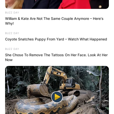
BUZZ DAY
William & Kate Are Not The Same Couple Anymore – Here's
Why!
BUZZ DAY
Coyote Snatches Puppy From Yard – Watch What Happened
BUZZ DAY
She Chose To Remove The Tattoos On Her Face. Look At Her
Now