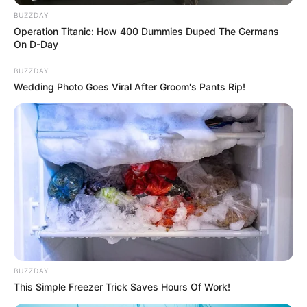
legveszélyesebb lódarazsak befogásánál sem. Azt
BUZZDAY
mondja: túlságosan zavarja, nélküle sokkal
Operation Titanic: How 400 Dummies Duped The Germans
hatékonyabban tud dolgozni.
On D-Day
BUZZDAY
Készenlétben az intenzív osztály
Wedding Photo Goes Viral After Groom's Pants Rip!
Előfordult, hogy mentőt is hívtak hozzá munka
közben, és készenlétbe helyezték a legközelebbi
kórház intenzív osztályát, hogy ha baj lenne,
azonnal elláthassák. Szerencsére erre még soha
nem volt szükség.
BUZZDAY
This Simple Freezer Trick Saves Hours Of Work!