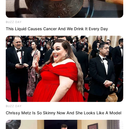
BUZZ DAY
This Liquid Causes Cancer And We Drink It Every Day
BUZZ DAY
Chrissy Metz Is So Skinny Now And She Looks Like A Model