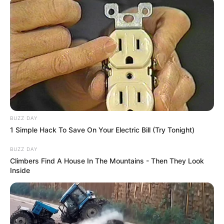
mégis feladta a küzdelmet.
Összeomlott az életük
A tragédia részleteiről a felesége, Edina azt
mondta: az életük mindössze 47 másodperc alatt
omlott teljesen össze. A csípést követően a férje
még felhívta őt telefonon, ezután azonban minden
BUZZ DAY
örökre megváltozott.
1 Simple Hack To Save On Your Electric Bill (Try Tonight)
BUZZ DAY
ég
Climbers Find A House In The Mountains - Then They Look
A ház tulajdonosát ezután többször is megcsípték
Inside
a darazsak, egy szakember azonban még időben a
segítségére sietett. Lényegében megmentette az
életét, hiszen a sok csípés akár halálos is lehetett
volna.