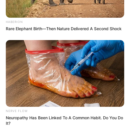
HABERION
Rare Elephant Birth—Then Nature Delivered A Second Shock
NERVE FLOW
Neuropathy Has Been Linked To A Common Habit. Do You Do
It?