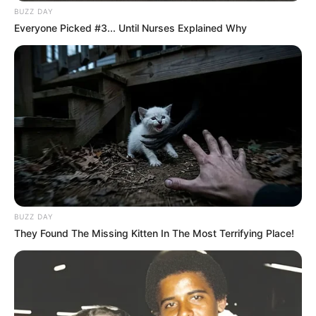
BUZZ DAY
Everyone Picked #3... Until Nurses Explained Why
BUZZ DAY
They Found The Missing Kitten In The Most Terrifying Place!