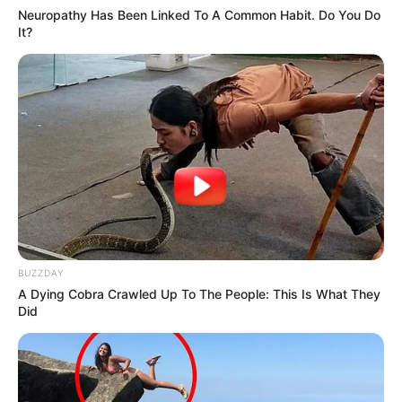
Neuropathy Has Been Linked To A Common Habit. Do You Do
It?
BUZZDAY
A Dying Cobra Crawled Up To The People: This Is What They
Did