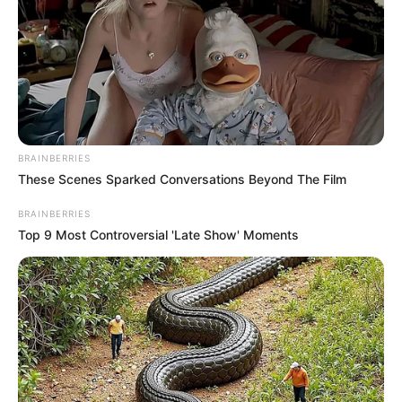
a jövőben ne forduljon elő hasonló tragikus eset az
épületben.
BRAINBERRIES
These Scenes Sparked Conversations Beyond The Film
BRAINBERRIES
Top 9 Most Controversial 'Late Show' Moments