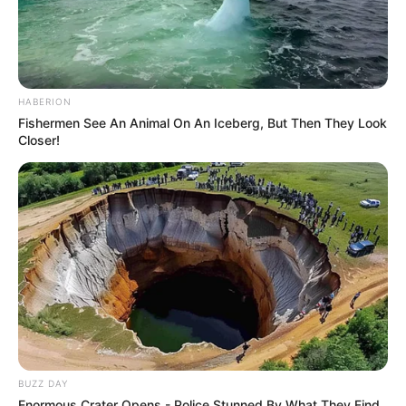
HABERION
Fishermen See An Animal On An Iceberg, But Then They Look
Closer!
BUZZ DAY
Enormous Crater Opens - Police Stunned By What They Find