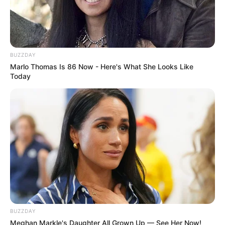
BUZZDAY
Marlo Thomas Is 86 Now - Here's What She Looks Like
Today
BUZZDAY
Meghan Markle's Daughter All Grown Up — See Her Now!