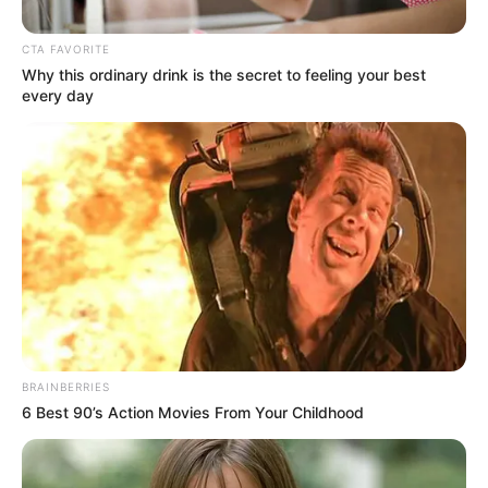
CTA FAVORITE
Why this ordinary drink is the secret to feeling your best
every day
Posted
Történetek
in
A férjem azért jött, hogy
hazavigyen engem és az
BRAINBERRIES
újszülött hármasikreinket , de
6 Best 90’s Action Movies From Your Childhood
amikor meglátta őket, azt
mondta, hagyjam őket a