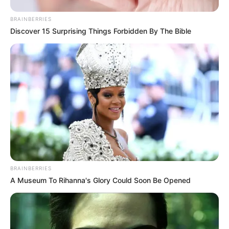
– Szóval egy ostoba jóslat miatt akarod elhagyni
őket? Itt hagyni őket?
BRAINBERRIES
Discover 15 Surprising Things Forbidden By The Bible
Jack megdermedt, a bűntudat és a félelem
keveredett az arcán.
– Ha te haza akarod hozni őket… rendben –
suttogta alig hallhatóan. – De én nem leszek ott.
Sajnálom, Emily.
Bámultam rá, próbáltam feldolgozni a szavait, de
csak a sokkot éreztem.
BRAINBERRIES
A Museum To Rihanna's Glory Could Soon Be Opened
– Tényleg komolyan gondolod, ugye? – A hangom
megremegett. – Elhagynád a saját lányaidat egy
ostoba mese miatt, amit az anyád hallott?