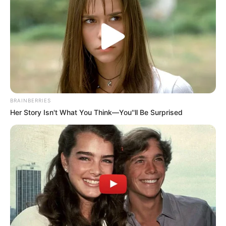
kórházban, mert neki egyik sem
kell
by
Szerző
•
May 10, 2025
BRAINBERRIES
Her Story Isn't What You Think—You''ll Be Surprised