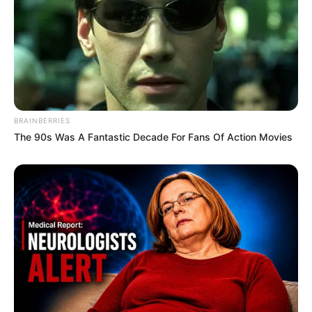
Jack nem szólt semmit. Csak lehajtotta a fejét, a
vállai meggörnyedtek.
Reszketeg lélegzetet vettem, próbáltam
összeszedni magam.
BRAINBERRIES
The 90s Was A Fantastic Decade For Fans Of Action Movies
– Ha most kimész azon az ajtón, Jack – suttogtam
–, ne gyere vissza. Nem engedem, hogy ezt tedd a
lányainkkal.
Egy pillanatig rám nézett, az arca gyötrődött, de
aztán megfordult, és elindult az ajtó felé.
– Sajnálom, Em – mondta halkan, majd kilépett a
folyosóra. A léptei visszhangzottak a kórház