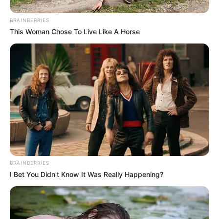
őket – itt vannak. Megcsináltuk.
BRAINBERRIES
This Woman Chose To Live Like A Horse
BRAINBERRIES
I Bet You Didn't Know It Was Really Happening?