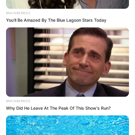
BRAINBERRIES
You'll Be Amazed By The Blue Lagoon Stars Today
Lenéztem a három kislányomra, és a szívem
BRAINBERRIES
megtelt szeretettel. Sophie, Lily és Grace
Why Did He Leave At The Peak Of This Show's Run?
tökéletesek voltak, mindegyikük egy csoda. Olyan
régóta vártam rájuk – évek teltek el
reménykedéssel, várakozással és imákkal.