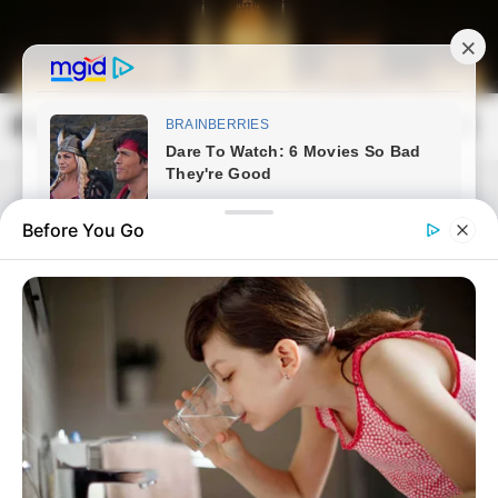
Skip
to
content
Magyarország Kincsei
Mai
Open
Men
Search
Before You Go