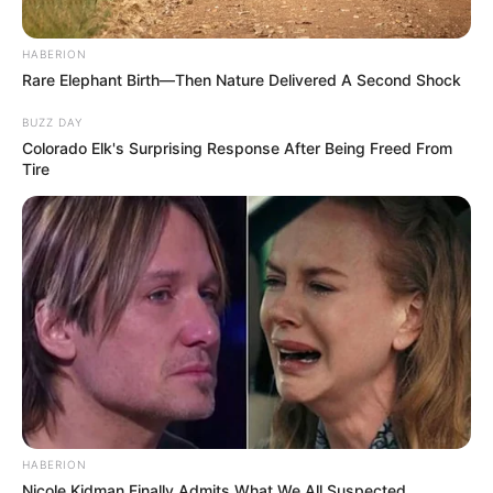
Végül is nem én és nem a lányaim tették tönkre
HABERION
Rare Elephant Birth—Then Nature Delivered A Second Shock
Jack életét. Ő tette ezt önmagával.
BUZZ DAY
Colorado Elk's Surprising Response After Being Freed From
Tire
HABERION
Nicole Kidman Finally Admits What We All Suspected