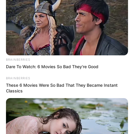
in
Eltemették Bencét, aki belehalt a
fájdalomba – a kisfia, Zsombika
halála után három hónappal
követte őt
by
Szerző
•
November 21, 2025
BRAINBERRIES
Dare To Watch: 6 Movies So Bad They're Good
BRAINBERRIES
These 6 Movies Were So Bad That They Became Instant
Classics