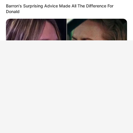
Barron's Surprising Advice Made All The Difference For
Donald
HABERION
Nicole Kidman Finally Admits What We All Suspected
BRAINBERRIES
The Real Reason Everyone Was Staring At Cher's Stomach:
Look Closer