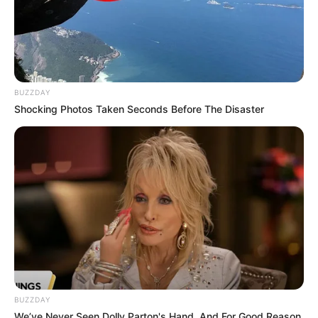
BUZZDAY
Shocking Photos Taken Seconds Before The Disaster
BUZZDAY
We’ve Never Seen Dolly Parton's Hand, And For Good Reason