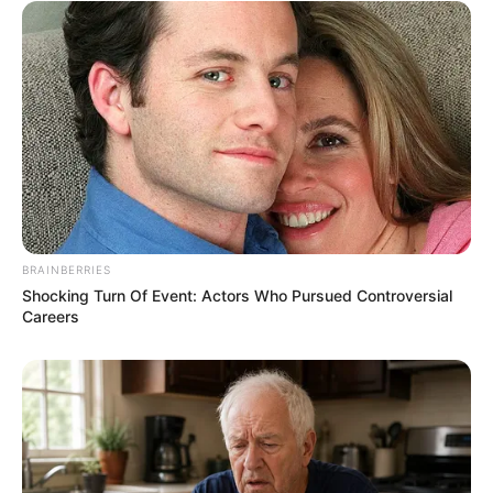
A gyászoló család és barátok egyetlen
kapaszkodója a gondolat: talán odafent már újra
találkoztak. Ahol nincs több szenvedés, csak apa
karjaiban a kisfia.
BRAINBERRIES
Shocking Turn Of Event: Actors Who Pursued Controversial
Careers