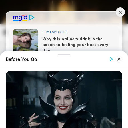
Skip
to
content
Magyarország Kincsei
Mai
Open
Men
Search
Before You Go