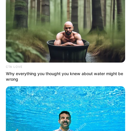
ám április 11-én a pici szíve váratlanul leállt. Az
újraélesztés sikertelen volt.
CTA LOVE
Why everything you thought you knew about water might be
wrong