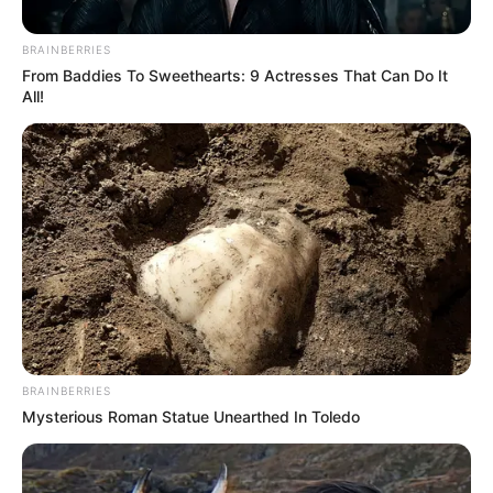
BRAINBERRIES
From Baddies To Sweethearts: 9 Actresses That Can Do It
All!
BRAINBERRIES
Mysterious Roman Statue Unearthed In Toledo
Posted
Friss hírek