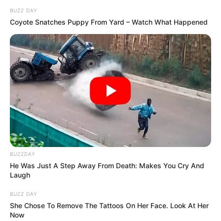
BUZZ DAY
Coyote Snatches Puppy From Yard – Watch What Happened
BUZZDAY
He Was Just A Step Away From Death: Makes You Cry And
Laugh
BUZZ DAY
She Chose To Remove The Tattoos On Her Face. Look At Her
Now