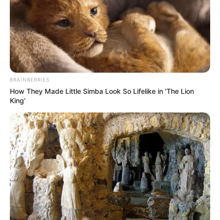
BRAINBERRIES
How They Made Little Simba Look So Lifelike in 'The Lion
King'