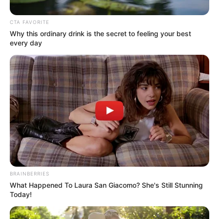
CTA FAVORITE
Why this ordinary drink is the secret to feeling your best
every day
Posted
Friss hírek
BRAINBERRIES
in
What Happened To Laura San Giacomo? She's Still Stunning
Most jött a rendkívüli hír Koltai
Today!
Róbertről! A hír sajnos igaz…