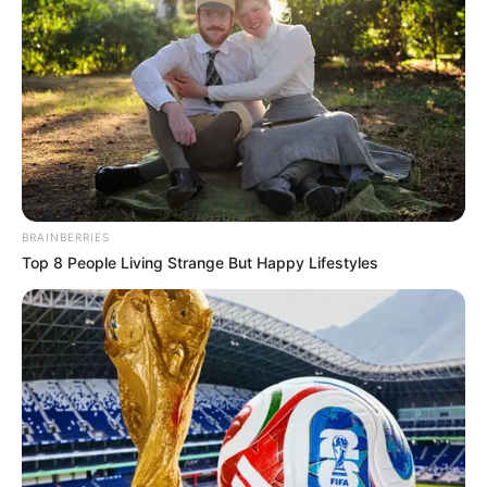
by
Szerző
•
November 17, 2025
BRAINBERRIES
Top 8 People Living Strange But Happy Lifestyles