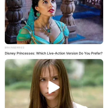
A járás képessége elhagyta, minden lépés
gyötrelem volt számára, olykor még a járókeret
segítségével sem tudott mozogni. Az a pillanat,
amikor tavaly, a Bujtor István Filmfesztiválon
életműdíjat vehetett át, csupán ülve képes volt
elfogadni a kitüntetést, mélyen szívszorító volt.
BRAINBERRIES
A Parkinson-kórra felírt gyógyszerek nem hoztak
Disney Princesses: Which Live-Action Version Do You Prefer?
megváltást; ám az orvosi zsenialitás végül fényt
látott a sötétben: kiderült, hogy a baj forrása nem a
Parkinson-kór, hanem az agyvíz áramlásának
zavara a koponyában. Az agyvíz nyomása az
agyszövetre és egy létfontosságú idegcsoportra
súlyos tüneteket okozott, beleértve a járás és
beszéd képességének elvesztését.