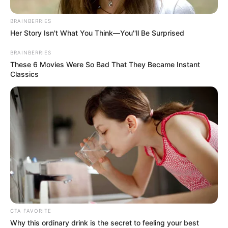
A műtét kimenetele bizonytalan volt, egy
sorsdöntő beavatkozás, amely során egy shuntet
BRAINBERRIES
Her Story Isn't What You Think—You''ll Be Surprised
helyeztek be, hogy normalizálják az agyvíz
áramlását.
BRAINBERRIES
These 6 Movies Were So Bad That They Became Instant
Classics
A műtét utáni napon már csodálatos javulást
tapasztaltak mozgásában, és állapota rohamosan
fejlődött. Beszéde és mozgása napról napra jobb
lett, és most, a 79 éves Koltai Róbert büszkén
állíthatja, hogy legyőzte a vészterhes időszakot, és
újra az öreg önmaga.
CTA FAVORITE
Why this ordinary drink is the secret to feeling your best