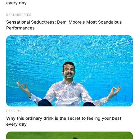
every day
BRAINBERRIES
Sensational Seductress: Demi Moore's Most Scandalous
Performances
A színész legendás visszatérését a 24.hu
dokumentálta, egy olyan történetet mesélve el, ami
a remény erejét és az emberi szellem diadalát
CTA LOVE
Why this ordinary drink is the secret to feeling your best
hirdeti
every day