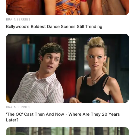
BRAINBERRIES
Bollywood’s Boldest Dance Scenes Still Trending
BRAINBERRIES
'The OC' Cast Then And Now - Where Are They 20 Years
Later?