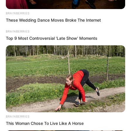
BRAINBERRIES
These Wedding Dance Moves Broke The Internet
BRAINBERRIES
Top 9 Most Controversial 'Late Show' Moments
Posted
Friss hírek
in
Most jött! Igaza lehet Varga
Judit volt férjének? Sokkoló
BRAINBERRIES
videóban nyílt meg és vallotta
This Woman Chose To Live Like A Horse