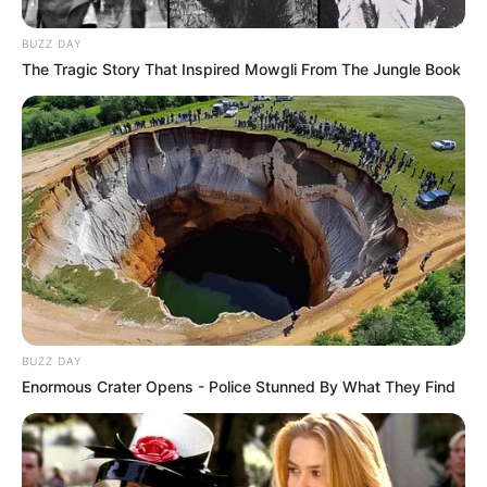
BUZZ DAY
The Tragic Story That Inspired Mowgli From The Jungle Book
BUZZ DAY
Enormous Crater Opens - Police Stunned By What They Find