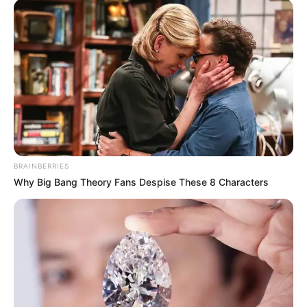
be az igazságot:
by
Szerző
•
November 11, 2025
BRAINBERRIES
Why Big Bang Theory Fans Despise These 8 Characters