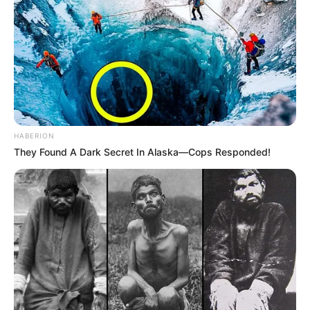
HABERION
They Found A Dark Secret In Alaska—Cops Responded!