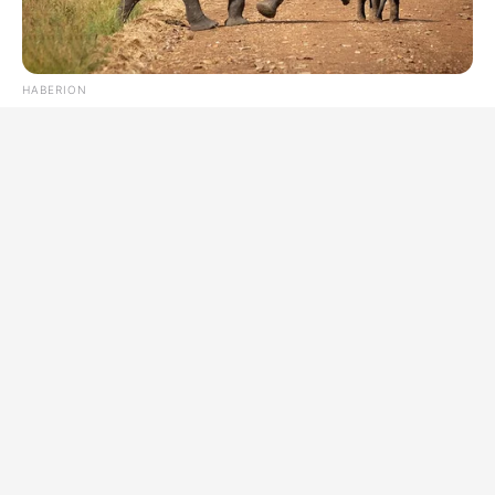
HABERION
Rare Elephant Birth—Then Nature Delivered A Second Shock
HABERION
Remember Honey Boo Boo? Better To Sit Down Before You
See Her Now