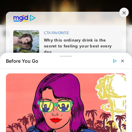
Skip
to
content
Magyarország Kincsei
Mai
Open
Men
Search
Before You Go