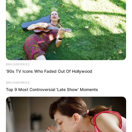
Posted
Történetek
in
BRAINBERRIES
A feleség keményen dolgozott,
’90s TV Icons Who Faded Out Of Hollywood
miközben a férje megcsalta. De
BRAINBERRIES
fogalma sem volt, hogyan fog
Top 9 Most Controversial 'Late Show' Moments
mindez véget érni.
by
Szerző
•
May 7, 2025