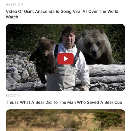
HABERION
Szemtelen!
Video Of Giant Anaconda Is Going Viral All Over The World.
Watch
Zsenya megvetően nézett rájuk.
– Nem adtak elég enni a gyerekeknek!
Elővette a pénztárcáját, kihúzta belőle az összes
megmaradt papírt – nem számított, hogy ezek
voltak az utolsó pénzek –, és a földre dobta őket.
– Emeld fel. Ne veszekedj ilyen apróságon.
BUZZDAY
This Is What A Bear Did To The Man Who Saved A Bear Cub
– És te, cigány, vigyázz! És te, lány, ne bukkanj fel
többé a falunkban!