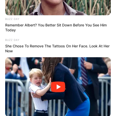
De amint lefeküdtem, könnyek kezdtek folyni a
szememből. „Nos, húsz évig éltem, és…”
BUZZ DAY
Remember Albert? You Better Sit Down Before You See Him
Eltartott egy ideig, mire meghallottam, hogy valaki
Today
beszél a házban.
BUZZ DAY
She Chose To Remove The Tattoos On Her Face. Look At Her
– Van itt élő ember?
Now
Ijedtében felugrott.
– Ki van ott?
„Ennyi, vége” – gondolta. Ki tévedhetne be egy
ilyen házba? Zsenya lassan kinyitotta az ajtót.
– Ki van itt?