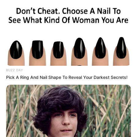
– Furcsa. Mindannyian olyan furcsák.
A ház, amelyhez végül ért, egy igazi romhalmaz
volt. Csak két ablakban maradtak üvegtáblák, az
udvart pedig benőtte a fű. Ahogy Zsenya
megértette, a férje rokonai itt éltek.
BUZZ DAY
Vajon mit fog itt csinálni? Elvesztetted a
Pick A Ring And Nail Shape To Reveal Your Darkest Secrets!
türelmedet, és be akartál bizonyítani valamit
valakinek? Vagy talán itt találja meg… Oké. Néhány
napig élni fog. Vagy legalább pihenj egy napot, és
menj vissza!
Kitakarította a szemetet az ép ablakú szobában,
betakarta az ágyat az ágytakarójával, és lefeküdt.