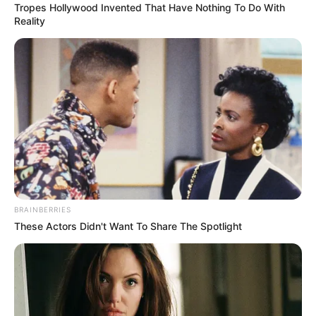
Tropes Hollywood Invented That Have Nothing To Do With
Reality
– Csak ennyit kerestél, hogy megvedd ezt a
roncsot! — ezek a szavak mintha végig
korbácsolták volna Zsenyát. – Mire vártál, Zsenya?
Boldog élet? Szép munka, megcsináltad, ezt
érdemelted!
BRAINBERRIES
Ledobta nehéz táskáit, és leült egy régi fatönkre.
These Actors Didn't Want To Share The Spotlight
Olyan jól indult minden… Vagy csak áltatta magát?
Húsz évnyi házasság Mishával egy reggel ért
véget, amikor visszatért az éjszakai műszakból, és
látta, hogy a férje nincs egyedül, de a holmijai