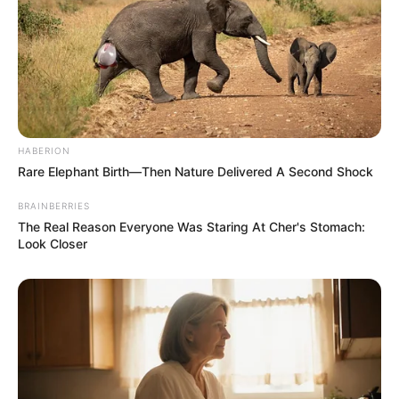
– Nincs értelme tisztességes embereket támadni a
cigányok miatt!
A kócos kislány csak akkor engedte el Zsenyát,
amikor a nők eltűntek a bokrok mögött.
HABERION
– Köszönöm! – mosolygott a lány. – Egyáltalán nem
Rare Elephant Birth—Then Nature Delivered A Second Shock
tűnsz félősnek.
BRAINBERRIES
The Real Reason Everyone Was Staring At Cher's Stomach:
– Csak fáradt vagyok. Régóta bolyongok.
Look Closer
– Miért lopsz, cigány?
A lány megrázta a fejét
vállak: