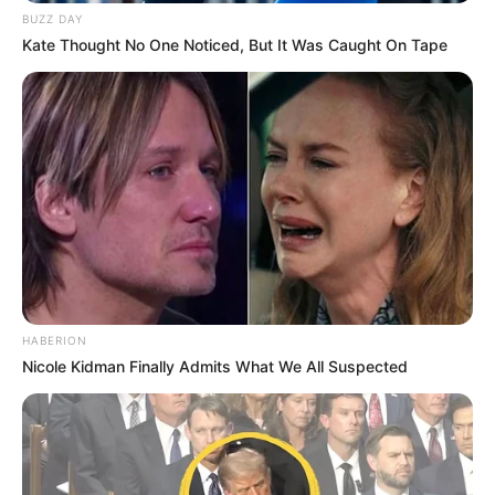
BUZZ DAY
Kate Thought No One Noticed, But It Was Caught On Tape
A széles vállú férfi, aki háttal állt neki, összerezzent.
– Jaj, de megijesztettél! Furcsa, te magad is csak a
megélhetést kerested.
– Kerestem, de nem gondoltam, hogy megtalálom.
Sajnálom. Vadászatról jövök vissza, az autóm pont
a házad előtt állt meg. Úgy döntöttem, hogy üres a
ház, talán legalább az éjszakát ott töltöm…
HABERION
Nicole Kidman Finally Admits What We All Suspected
Zsenya kiegyenesedett.
– Honnan jöttél, ebből a vadregényes tájból?
Tudod, a városban éltem, van egy férjem… Sztyopa,