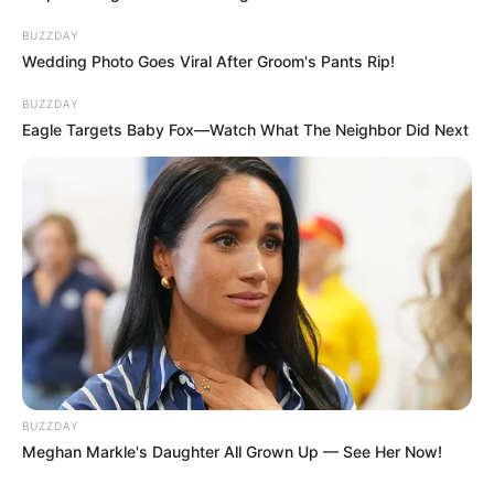
BUZZDAY
Zsenya zavartan pislogott.
Wedding Photo Goes Viral After Groom's Pants Rip!
BUZZDAY
– Semmit sem értettem.
Eagle Targets Baby Fox—Watch What The Neighbor Did Next
A lány ránézett, és a szokásos hangján válaszolt:
– És nincs is rá szükség. Amikor eljön az ideje,
mindent magadtól is megértesz. Oké, mennem kell,
naplemente előtt oda kell érnem.
Szorgalmasan összeszedte az ételmaradékokat,
elrejtette őket hosszú szoknyája láthatatlan
BUZZDAY
zsebeiben, és végigrohant az úton. Zsenya
Meghan Markle's Daughter All Grown Up — See Her Now!
motyogta: