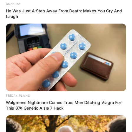
megtiszteltetés – tehenek farkát csavarni!
BUZZDAY
He Was Just A Step Away From Death: Makes You Cry And
Laugh
Elment. Láttam, hogy anyám szeme tele van
könnyel, de azért elmentem. És Sztyepan a
buszmegállóba rohant.
– Zsenya, elmész?
Sztyopka kedves volt, és nagyon szerette őt, de
nem látott vele jövőt. Tehát a faluban maradtak
volna.
FRIDAY PLANS
Walgreens Nightmare Comes True: Men Ditching Viagra For
– Remélem, soha, Zsenya! Mit mondasz? Nos,
This 87¢ Generic Aisle 7 Hack
rendben, a szüleim! De a szüleimnek nincs
szükségük egy ilyen lányra!