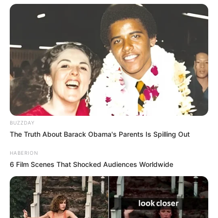
Zsenya újra sírni kezdett.
– Ó, Istenem, micsoda bolond vagyok! Oké, akkor
feküdjünk le, és reggel majd megyünk. Menjünk
vissza oda, ahonnan egykor elmenekültél.
Levetkőzés nélkül feküdtek le együtt, egyszerűen
azért, mert így melegebb és nyugodtabb volt.
Sztyepan megölelte, és Zsenya azonnal elaludt.
BUZZDAY
The Truth About Barack Obama's Parents Is Spilling Out
Az anyja egy szót sem engedett szólni.
HABERION
Zsenyánának nem volt ideje bocsánatot kérni, mert
6 Film Scenes That Shocked Audiences Worldwide
az anyja megölelte és sírni kezdett. Zsenya rájött,
hogy inkább meghalna, mint hogy újra elhagyja a
szüleit.