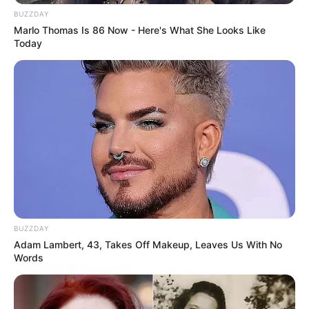
Harmadnap, hajnal előtt, valaki kopogott az
BUZZDAY
ablakon. Zsenya ijedtében felugrott. Sztyepan feje
Marlo Thomas Is 86 Now - Here's What She Looks Like
megjelent az ablakban.
Today
– Miért félsz ennyire? Készülj, megyünk horgászni.
Hoztam neked egy horgászbotot.
Zsenya halkan nevetett. Ugyanígy, több mint húsz
évvel ezelőtt, felkeltette, hogy horgászni menjen.
Akár akarta, akár nem, neki mindegy volt. Kimászott
az ablakon, és hozzápréselte magát.
BUZZDAY
– Sztyopka, te annyira… fantasztikus vagy!
Adam Lambert, 43, Takes Off Makeup, Leaves Us With No
Words
Komolyan nézett rá.