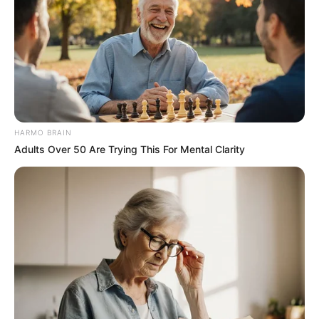
Megérkezett a busz. Zsenya belépett, megfordult,
és kétségbeesetten felkiáltott:
– Add oda a lánynak, hogy nyerjen…
És leült. A szomorúság gyorsan elmúlt, mert
HARMO BRAIN
biztosan tudta, hogy meg fogja találni a
Adults Over 50 Are Trying This For Mental Clarity
boldogságát!
A gyárban találkoztam Mihaillel, ahol azonnal
munkát kaptam. Ő volt a műhelyének vezetője.
Némi erőfeszítésbe került, de négy hónappal
később összeházasodtak. Ettől a pillanattól kezdve
Zhenya elkezdte építeni azt az életet, amiről
álmodott.