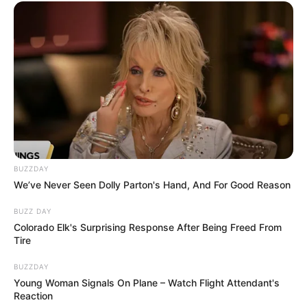
– Kezdj hozzá a javításhoz. Mi a baj? Adódott egy
lehetőség, és ilyen boldogság ritkán adatik meg az
embereknek.
– Bűnös vagyok a szüleim előtt.
– Igen, igaz. De biztos vagyok benne, hogy meg
fognak bocsátani.
BUZZDAY
Zsenya félelemmel nézett rá.
We’ve Never Seen Dolly Parton's Hand, And For Good Reason
BUZZ DAY
– Élnek és virulnak?
Colorado Elk's Surprising Response After Being Freed From
Tire
– Bizonyára! Igaz, nem olyan fürgeek, de bírják. Az
BUZZDAY
anya csirkéket és kacsákat tenyészt.
Young Woman Signals On Plane – Watch Flight Attendant's
Reaction