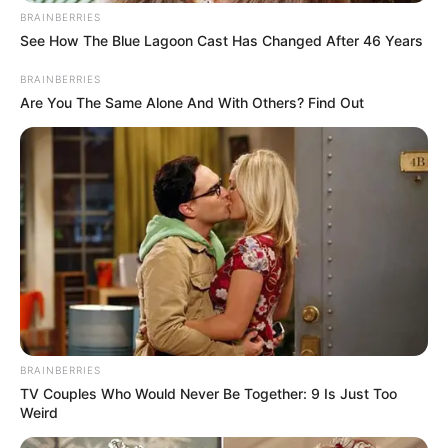
nem kíméli a rockereket sem, de a színpadon még
BRAINBERRIES
mindig ugyanazzal az energiával ordítja a
See How The Blue Lagoon Cast Has Changed After 46 Years
mikrofonba:
BRAINBERRIES
Are You The Same Alone And With Others? Find Out
BRAINBERRIES
TV Couples Who Would Never Be Together: 9 Is Just Too
Weird