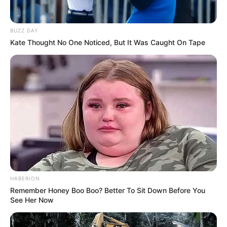
BUZZ DAY
Kate Thought No One Noticed, But It Was Caught On Tape
Bár az énekes lemaradt lánya esküvőjéről egy
HABERION
fellépés miatt, azóta is jó kapcsolatban vannak. „
A
Remember Honey Boo Boo? Better To Sit Down Before You
See Her Now
lányom a legelső rajongóm és legőszintébb
kritikusom volt
” – mesélte korábban Feró.