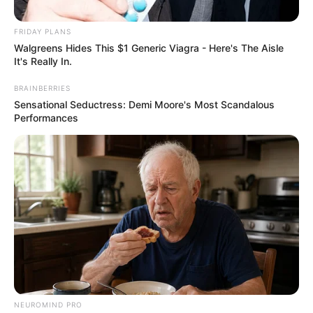
FRIDAY PLANS
Walgreens Hides This $1 Generic Viagra - Here's The Aisle
It's Really In.
BRAINBERRIES
Sensational Seductress: Demi Moore's Most Scandalous
Performances
NEUROMIND PRO
Posted
Friss hírek