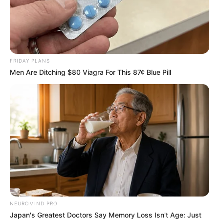
FRIDAY PLANS
Men Are Ditching $80 Viagra For This 87¢ Blue Pill
NEUROMIND PRO
Japan's Greatest Doctors Say Memory Loss Isn't Age: Just