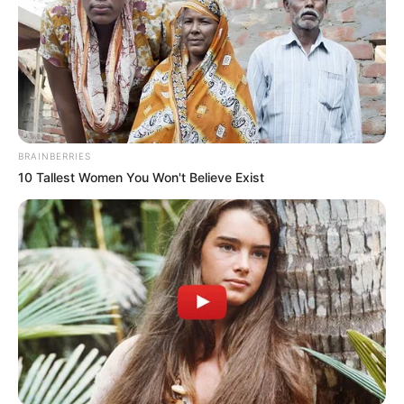
👶 NAGYPAPAKÉNT TELJES AZ ÉLET
Feró immár
négy unoka boldog nagypapája
– és
ez a szerep teljesen új oldalát hozta elő.
Botond
két kisfiú édesapja: Patrik Dominik
(2016) és Noel Konor (2022).
BRAINBERRIES
10 Tallest Women You Won't Believe Exist
Hunor
egy kislány,
Alíz Beatrice
(2018) és egy
kisfiú,
Nimród Zalán
(2021) apukája.
„
Hogy miben változtatott meg a nagypapaság?
Hát egyszerűen szerelmes vagyok!
” – mondta
mosolyogva egy interjúban.
Feró ma már ritkábban lázad, inkább nosztalgiával
és humorral beszél a múltról. Tudja, hogy az idő