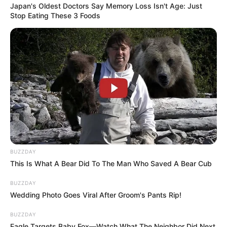
Japan's Oldest Doctors Say Memory Loss Isn't Age: Just
in
Stop Eating These 3 Foods
Két fiát mindenki ismeri, de azt
kevesen tudják, hogy Nagy
Ferónak van egy lánya is 💥🎤
by
Szerző
•
November 11, 2025
Két fiát mindenki ismeri, de azt kevesen tudják,
hogy Nagy Ferónak van egy lánya is 💥🎤
BUZZDAY
This Is What A Bear Did To The Man Who Saved A Bear Cub
BUZZDAY
Wedding Photo Goes Viral After Groom's Pants Rip!
BUZZDAY
Eagle Targets Baby Fox—Watch What The Neighbor Did Next