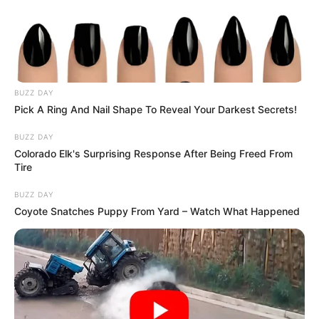
Nemrég nagy port kavart, amikor a
Szőlő utcai
ügy
kapcsán tett kijelentése miatt Wolf Kati
kemény szavakkal reagált:
BUZZ DAY
„Két lánygyerek anyja vagyok, és amit mondtál,
Pick A Ring And Nail Shape To Reveal Your Darkest Secrets!
az borzalmasan káros. Ha pedig tényleg így
BUZZ DAY
gondolod apaként és nagyapaként – az
Colorado Elk's Surprising Response After Being Freed From
förtelmes gyalázat.”
Tire
BUZZ DAY
Feró végül bocsánatot kért, de az eset rávilágított
Coyote Snatches Puppy From Yard – Watch What Happened
arra, hogy a szókimondó zenészt sem kíméli az élet,
ha a családról van szó.
👨‍👩‍👧‍👦 A CSALÁD, AMIT KEVESEN
ISMERNEK