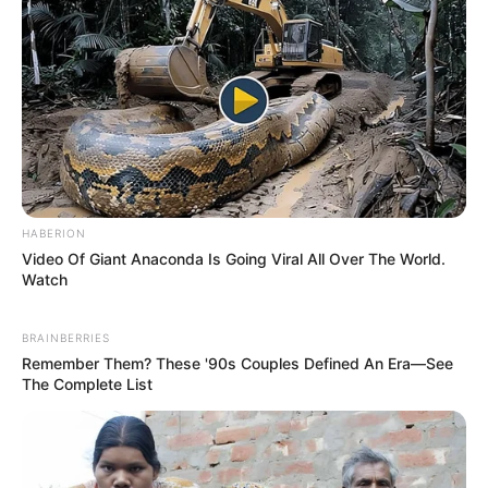
❤️ MÁSODIK HÁZASSÁGA MEGHOZTA
A NYUGALMAT
Feró második felesége,
Molnár Ágnes
, több mint
három évtizede társa az életben. Amikor
megismerkedtek, az énekes már nem akart új
házasságot, anyagilag is nehéz helyzetben volt, de
HABERION
Ágnes mellett végül rátalált a stabilitásra.A
Video Of Giant Anaconda Is Going Viral All Over The World.
házasságból két fiú született
Watch
Nagy Hunor
,
BRAINBERRIES
Nagy Botond
.
Remember Them? These '90s Couples Defined An Era—See
The Complete List
Mindketten családos emberek már, és büszkén
viszik tovább apjuk nevét és humorát.