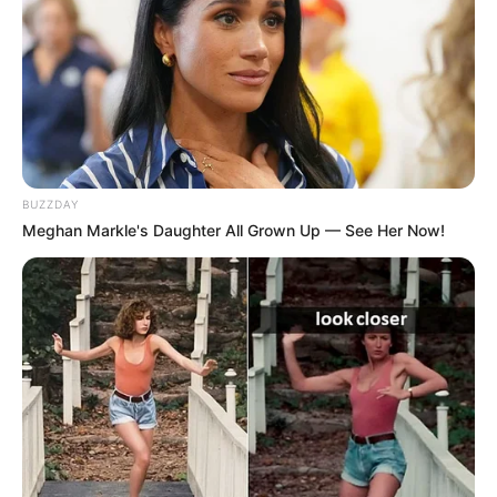
BUZZDAY
Meghan Markle's Daughter All Grown Up — See Her Now!