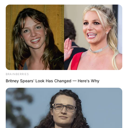
búcsú volt.
Curtis édesapja mindössze tizennégy éves korában
hunyt el, és ez a veszteség évtizedekkel később is
erősen jelen van az életében. Pályája során több
dalában is megjelent már a hiány érzése, de ez az
alkalom különösen személyes volt, hiszen most
teljes egészében neki szentelt szerzeményt
mutatott be a közönség előtt.
BRAINBERRIES
Britney Spears' Look Has Changed — Here's Why
Előadás közben nehezen tudta visszatartani
könnyeit, és a nézőtéren is sokan meghatódva
figyelték.
A produkció után a zenész hosszabban is beszélt
arról, mit jelentett számára ez a pillanat, és mit
érzett a dal eléneklése közben.