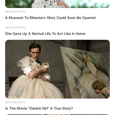
BRAINBERRIES
A Museum To Rihanna's Glory Could Soon Be Opened
BRAINBERRIES
She Gave Up A Normal Life To Act Like A Horse
BRAINBERRIES
Is The Movie "Danish Girl" A True Story?