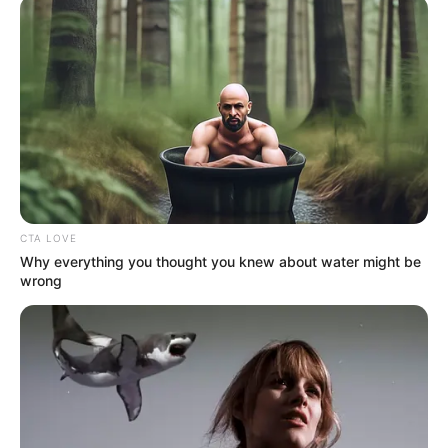
előadást. Curtis számára ez az este nemcsak zenei
mérföldkő volt, hanem egy újabb fontos állomás
édesapja emlékének őrzésében.
CTA LOVE
Why everything you thought you knew about water might be
wrong
View this post on Instagram