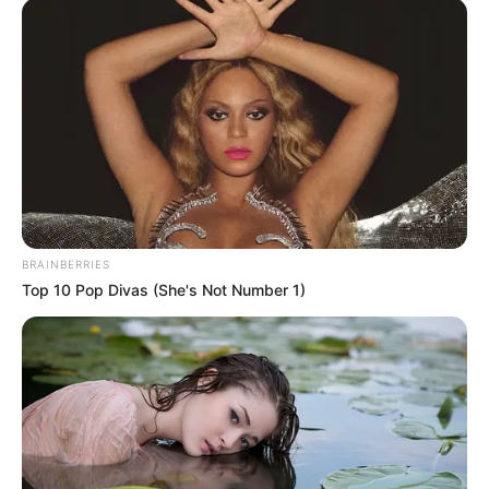
Posted
Friss hírek
in
Curtis egy teljesen új, eddig
soha nem hallott dalt adott elő,
amelyet édesapja emlékére írt
by
Szerző
•
November 5, 2025
BRAINBERRIES
Top 10 Pop Divas (She's Not Number 1)